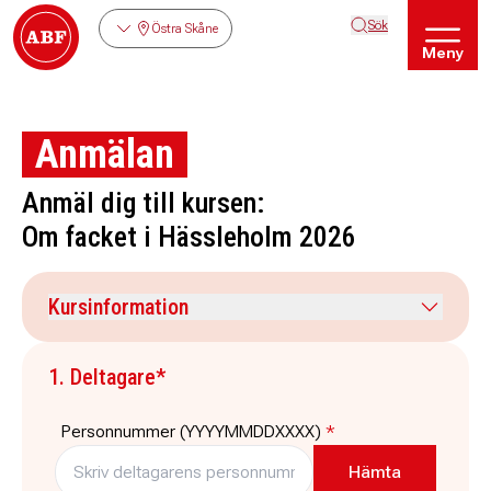
Sök
Östra Skåne
Meny
Anmälan
Anmäl dig till kursen:
Om facket i Hässleholm 2026
Kursinformation
Kursdatum
Veckodag
1. Deltagare*
12 oktober 2026
måndag, tisdag, onsdag
Tid
Plats
Personnummer (YYYYMMDDXXXX)
*
08:30
-
16:30
ABF Hässleholm Andra
Avenyen, Andra Avenyen 2