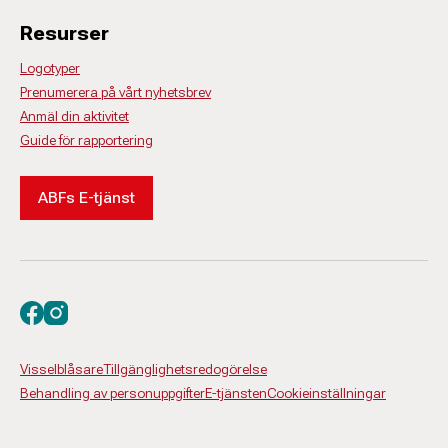
Resurser
Logotyper
Prenumerera på vårt nyhetsbrev
Anmäl din aktivitet
Guide för rapportering
ABFs E-tjänst
Besök oss på facebook
Besök oss på instagram
Visselblåsare
Tillgänglighetsredogörelse
Behandling av personuppgifter
E-tjänsten
Cookieinställningar