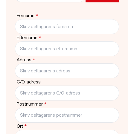
Hässleholm
Pris
Platser kvar
Förnamn
*
Gratis
11
Typ
Träffar
Kurs
3
Efternamn
*
Adress
*
C/O-adress
Postnummer
*
Ort
*