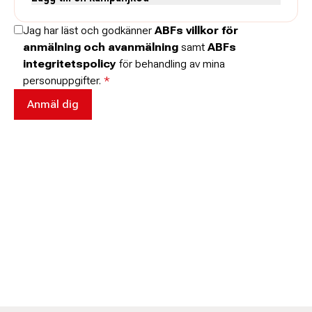
Skriv koden utan mellanslag och skriv stora och små bokstäver när
Jag har läst och godkänner
ABFs villkor för
de anges.
anmälning och avanmälning
samt
ABFs
integritetspolicy
för behandling av mina
personuppgifter.
*