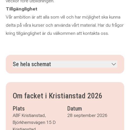
veckor före utbildningen.
Tillgänglighet
Vår ambition är att alla som vill och har möjlighet ska kunna
delta på våra kurser och använda vårt material. Har du frågor
kring tillgänglighet är du välkommen att kontakta oss.
Se hela schemat
måndag 28 september 2026
klockan 08.30–16.30
tisdag 29 september 2026
klockan 08.30–16.30
onsdag 30 september 2026
klockan 08.30–16.30
Om facket i Kristianstad 2026
Plats
Datum
ABF Kristianstad,
28 september 2026
Björkhemsvägen 15 D
Kristianstad