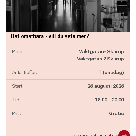
Det omätbara - vill du veta mer?
Plats:
Vaktgatan- Skurup
Vaktgatan 2 Skurup
Antal träffar:
1 (onsdag)
Start:
26 augusti 2026
Pågår mellan
och
Tid:
18.00
-
20.00
Pris:
Gratis
Läs mer och anmäl dig