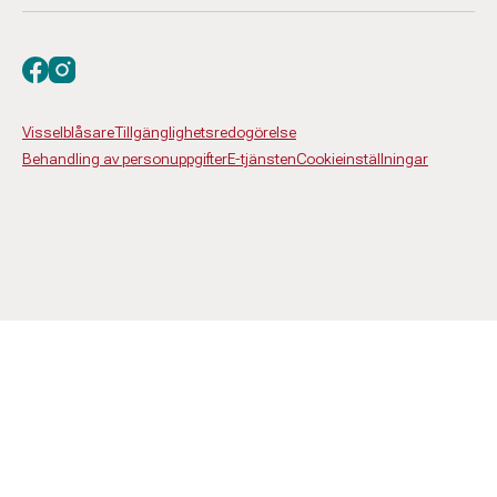
Besök oss på facebook
Besök oss på instagram
Visselblåsare
Tillgänglighetsredogörelse
Behandling av personuppgifter
E-tjänsten
Cookieinställningar