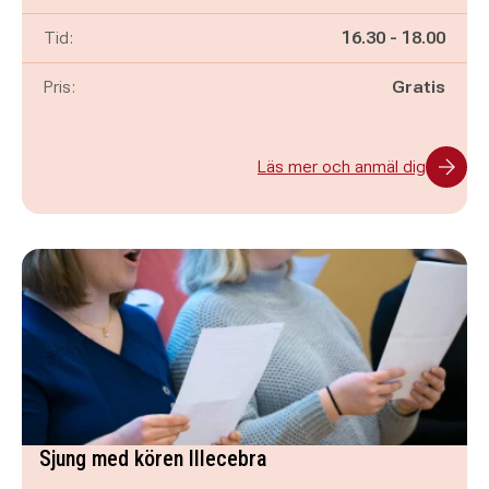
Pågår mellan
och
Tid:
16.30
-
18.00
Pris:
Gratis
Läs mer och anmäl dig
Sjung med kören Illecebra