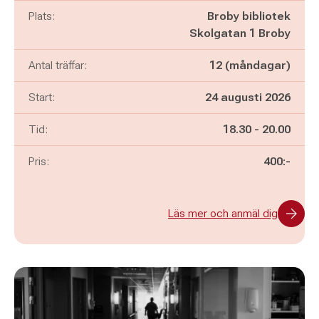
Plats:
Broby bibliotek
Skolgatan 1 Broby
Antal träffar:
12 (måndagar)
Start:
24 augusti 2026
Pågår mellan
och
Tid:
18.30
-
20.00
Pris:
400:-
Läs mer och anmäl dig