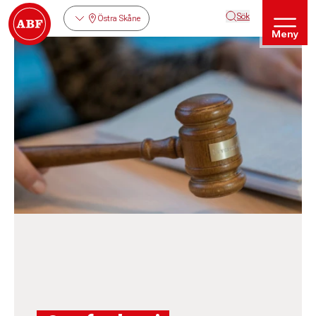
Sök
Östra Skåne
Meny