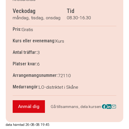
Veckodag
Tid
måndag, tisdag, onsdag
08.30-16.30
Pris:
Gratis
Kurs eller evenemang:
Kurs
Antal träffar:
3
Platser kvar:
6
Arrangemangsnummer:
72110
Medarrangör:
LO-distriktet i Skåne
Anmäl dig
Gå tillsammans, dela kursen:
Anmäl dig till Om facket i Kristianstad 2026
data hämtad 26-08-08 19.45