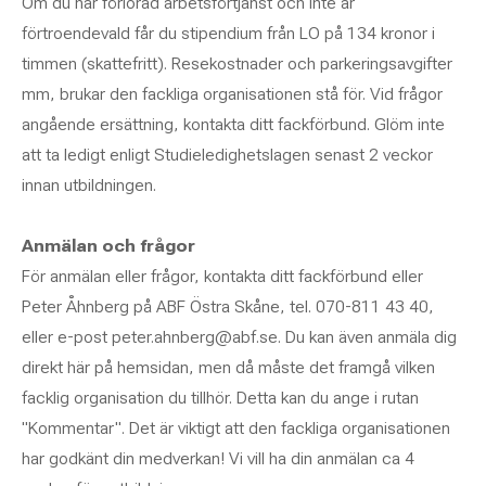
Om du har förlorad arbetsförtjänst och inte är
förtroendevald får du stipendium från LO på 134 kronor i
timmen (skattefritt). Resekostnader och parkeringsavgifter
mm, brukar den fackliga organisationen stå för. Vid frågor
angående ersättning, kontakta ditt fackförbund. Glöm inte
att ta ledigt enligt Studieledighetslagen senast 2 veckor
innan utbildningen.
Anmälan och frågor
För anmälan eller frågor, kontakta ditt fackförbund eller
Peter Åhnberg på ABF Östra Skåne, tel. 070-811 43 40,
eller e-post peter.ahnberg@abf.se. Du kan även anmäla dig
direkt här på hemsidan, men då måste det framgå vilken
facklig organisation du tillhör. Detta kan du ange i rutan
"Kommentar". Det är viktigt att den fackliga organisationen
har godkänt din medverkan! Vi vill ha din anmälan ca 4