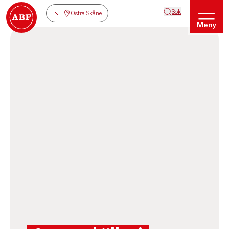
Sök
Östra Skåne
Meny