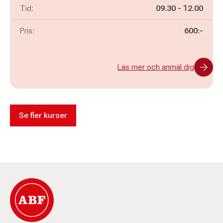
Pågår mellan
och
Tid:
09.30
-
12.00
Pris:
600:-
Läs mer och anmäl dig
Se fler kurser