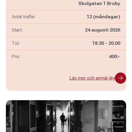
Skolgatan 1 Broby
Antal träffar:
12 (måndagar)
Start:
24 augusti 2026
Pågår mellan
och
Tid:
18.30
-
20.00
Pris:
400:-
Läs mer och anmäl dig