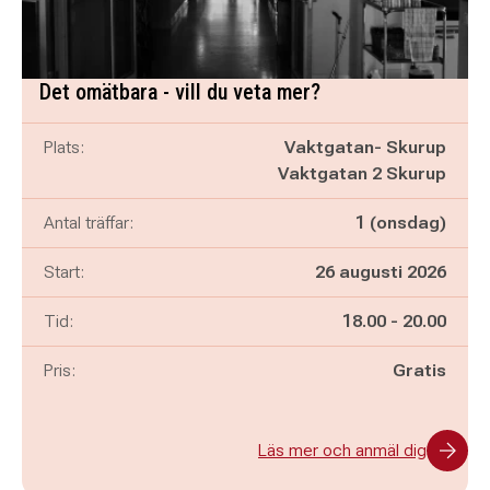
Det omätbara - vill du veta mer?
Plats:
Vaktgatan- Skurup
Vaktgatan 2 Skurup
Antal träffar:
1 (onsdag)
Start:
26 augusti 2026
Pågår mellan
och
Tid:
18.00
-
20.00
Pris:
Gratis
Läs mer och anmäl dig