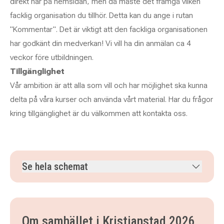
direkt här på hemsidan, men då måste det framgå vilken
facklig organisation du tillhör. Detta kan du ange i rutan
"Kommentar". Det är viktigt att den fackliga organisationen
har godkänt din medverkan! Vi vill ha din anmälan ca 4
veckor före utbildningen.
Tillgänglighet
Vår ambition är att alla som vill och har möjlighet ska kunna
delta på våra kurser och använda vårt material. Har du frågor
kring tillgänglighet är du välkommen att kontakta oss.
Se hela schemat
måndag 16 november 2026
klockan 08.30–16.30
tisdag 17 november 2026
klockan 08.30–16.30
onsdag 18 november 2026
klockan 08.30–16.30
Om samhället i Kristianstad 2026