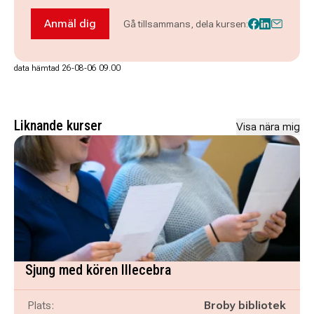
Anmäl dig
Gå tillsammans, dela kursen:
Anmäl dig till Om samhället i Kristianstad 2026
data hämtad 26-08-06 09.00
Liknande kurser
Visa nära mig
Sjung med kören Illecebra
Plats:
Broby bibliotek