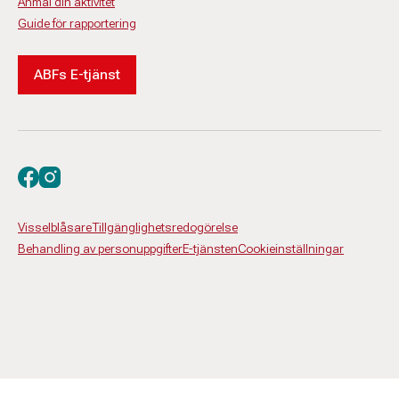
Anmäl din aktivitet
Guide för rapportering
ABFs E-tjänst
Besök oss på facebook
Besök oss på instagram
Visselblåsare
Tillgänglighetsredogörelse
Behandling av personuppgifter
E-tjänsten
Cookieinställningar