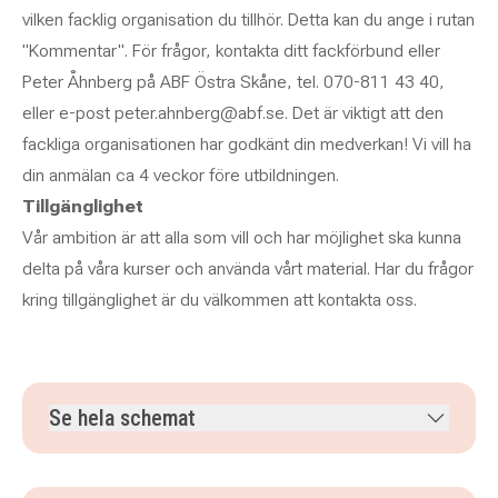
vilken facklig organisation du tillhör. Detta kan du ange i rutan
"Kommentar". För frågor, kontakta ditt fackförbund eller
Peter Åhnberg på ABF Östra Skåne, tel. 070-811 43 40,
eller e-post peter.ahnberg@abf.se. Det är viktigt att den
fackliga organisationen har godkänt din medverkan! Vi vill ha
din anmälan ca 4 veckor före utbildningen.
Tillgänglighet
Vår ambition är att alla som vill och har möjlighet ska kunna
delta på våra kurser och använda vårt material. Har du frågor
kring tillgänglighet är du välkommen att kontakta oss.
Se hela schemat
måndag 19 oktober 2026
klockan 08.30–16.30
tisdag 20 oktober 2026
klockan 08.30–16.30