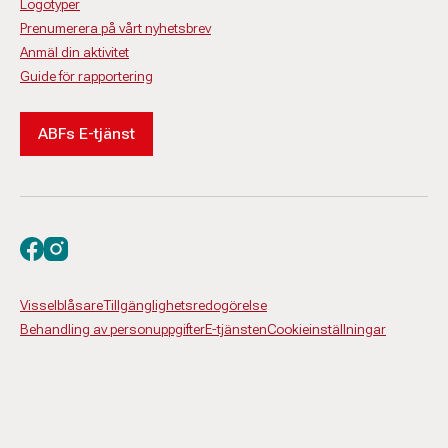
Logotyper
Prenumerera på vårt nyhetsbrev
Anmäl din aktivitet
Guide för rapportering
ABFs E-tjänst
Besök oss på facebook
Besök oss på instagram
Visselblåsare
Tillgänglighetsredogörelse
Behandling av personuppgifter
E-tjänsten
Cookieinställningar