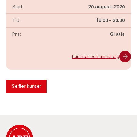
Start:
26 augusti 2026
Pågår mellan
och
Tid:
18.00
-
20.00
Pris:
Gratis
Läs mer och anmäl dig
Se fler kurser