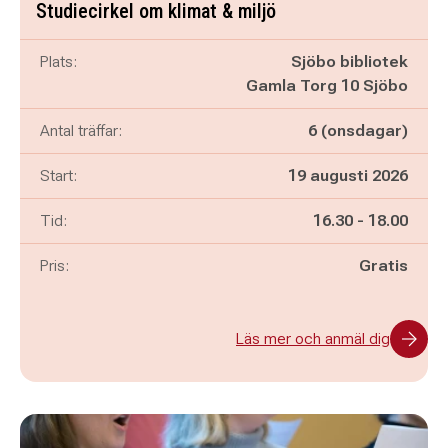
Studiecirkel om klimat & miljö
Plats:
Sjöbo bibliotek
Gamla Torg 10 Sjöbo
Antal träffar:
6 (onsdagar)
Start:
19 augusti 2026
Pågår mellan
och
Tid:
16.30
-
18.00
Pris:
Gratis
Läs mer och anmäl dig