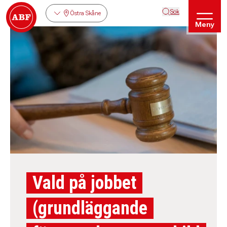
Sök
Östra Skåne
Meny
Vald på jobbet
(grundläggande