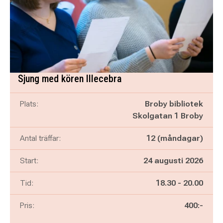
Sjung med kören Illecebra
Plats:
Broby bibliotek
Skolgatan 1 Broby
Antal träffar:
12 (måndagar)
Start:
24 augusti 2026
Pågår mellan
och
Tid:
18.30
-
20.00
Pris:
400:-