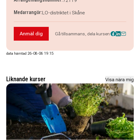
72119
Medarrangör:
LO-distriktet i Skåne
Anmäl dig
Gå tillsammans, dela kursen:
Anmäl dig till Vald på jobbet (grundläggande 
data hämtad 26-08-06 19.15
Liknande kurser
Visa nära mig