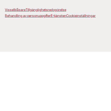
Visselblåsare
Tillgänglighetsredogörelse
Behandling av personuppgifter
E-tjänsten
Cookieinställningar