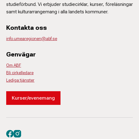
studieförbund. Vi erbjuder studiecirklar, kurser, föreläsningar
samt kulturarrangemang i alla landets kommuner.
Kontakta oss
info.umearegionen@abf.se
Genvägar
Om ABF
Bli cirkelledare
Lediga tjänster
Kurser/evenemang
Besök oss på facebook
Besök oss på instagram