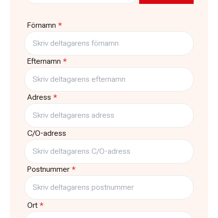
Pris
Platser kvar
2150:-
11
Förnamn
*
Typ
Träffar
Kurs
10
Efternamn
*
Adress
*
C/O-adress
Postnummer
*
Ort
*