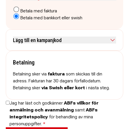
Betala med faktura
Betala med bankkort eller swish
Lägg till en kampanjkod
Skriv koden utan mellanslag och skriv stora och små bokstäver när
de anges.
Betalning
Betalning sker via
faktura
som skickas till din
adress. Fakturan har 30 dagars förfallodatum.
Betalning sker
via Swish eller kort
i nästa steg.
Jag har läst och godkänner
ABFs villkor för
anmälning och avanmälning
samt
ABFs
integritetspolicy
för behandling av mina
personuppgifter.
*