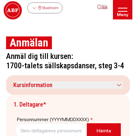
Sök
Stockholm
Meny
Anmälan
Anmäl dig till kursen:
1700-talets sällskapsdanser, steg 3-4
Kursinformation
Kursdatum
Veckodag
1. Deltagare*
16 september 2026
onsdag
Tid
Plats
Personnummer (YYYYMMDDXXXX)
*
17:45
-
19:15
ABF-huset, Sveavägen 41
Stockholm