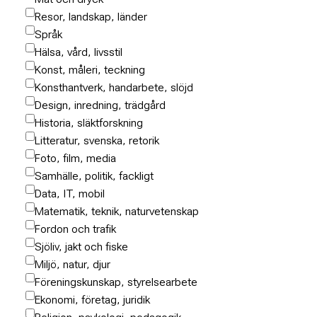
Resor, landskap, länder
Språk
Hälsa, vård, livsstil
Konst, måleri, teckning
Konsthantverk, handarbete, slöjd
Design, inredning, trädgård
Historia, släktforskning
Litteratur, svenska, retorik
Foto, film, media
Samhälle, politik, fackligt
Data, IT, mobil
Matematik, teknik, naturvetenskap
Fordon och trafik
Sjöliv, jakt och fiske
Miljö, natur, djur
Föreningskunskap, styrelsearbete
Ekonomi, företag, juridik