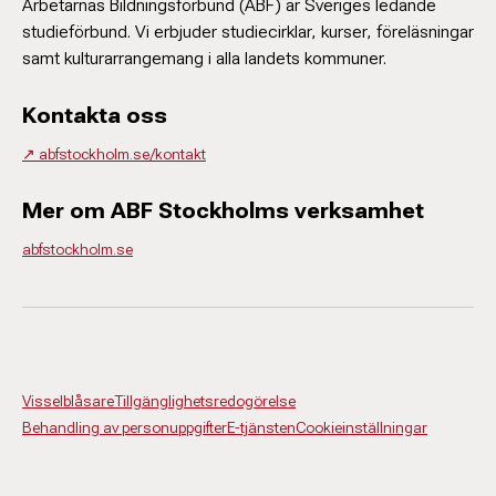
Arbetarnas Bildningsförbund (ABF) är Sveriges ledande
studieförbund. Vi erbjuder studiecirklar, kurser, föreläsningar
samt kulturarrangemang i alla landets kommuner.
Kontakta oss
↗️ abfstockholm.se/kontakt
Mer om ABF Stockholms verksamhet
abfstockholm.se
Visselblåsare
Tillgänglighetsredogörelse
Behandling av personuppgifter
E-tjänsten
Cookieinställningar