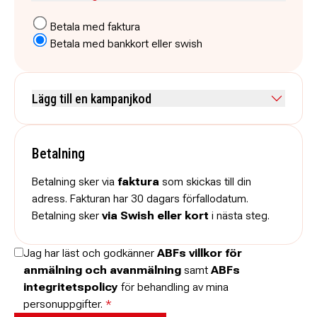
Betala med faktura
Betala med bankkort eller swish
Lägg till en kampanjkod
Skriv koden utan mellanslag och skriv stora och små bokstäver när
de anges.
Betalning
Betalning sker via
faktura
som skickas till din
adress. Fakturan har 30 dagars förfallodatum.
Betalning sker
via Swish eller kort
i nästa steg.
Jag har läst och godkänner
ABFs villkor för
anmälning och avanmälning
samt
ABFs
integritetspolicy
för behandling av mina
personuppgifter.
*