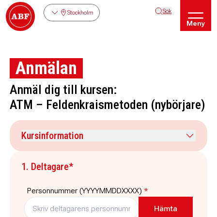
Sök
Stockholm
Meny
Anmälan
Anmäl dig till kursen:
ATM – Feldenkraismetoden (nybörjare)
Kursinformation
Kursdatum
Veckodag
1. Deltagare*
7 september 2026
måndag
Tid
Plats
Personnummer (YYYYMMDDXXXX)
*
16:00
-
16:45
ABF-huset, Sveavägen 41
Stockholm