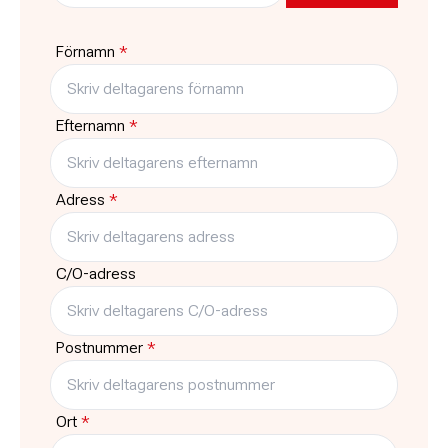
Pris
Platser kvar
795:-
11
Förnamn
*
Typ
Träffar
Kurs
3
Efternamn
*
Adress
*
C/O-adress
Postnummer
*
Ort
*