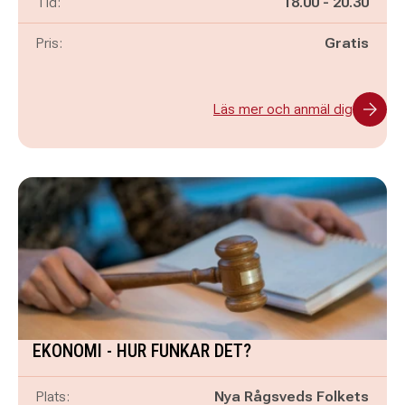
Pågår mellan
och
Tid:
18.00
-
20.30
Pris:
Gratis
Läs mer och anmäl dig
EKONOMI - HUR FUNKAR DET?
Plats:
Nya Rågsveds Folkets