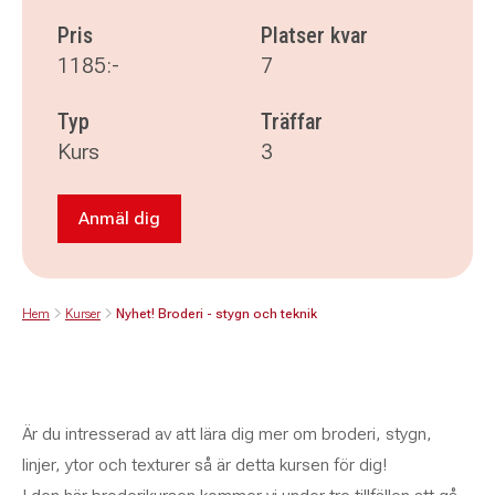
Pris
Platser kvar
1185:-
7
Typ
Träffar
Kurs
3
Anmäl dig
Anmäl dig till Nyhet! Broderi - stygn och teknik
Hem
Kurser
Nyhet! Broderi - stygn och teknik
Är du intresserad av att lära dig mer om broderi, stygn,
linjer, ytor och texturer så är detta kursen för dig!