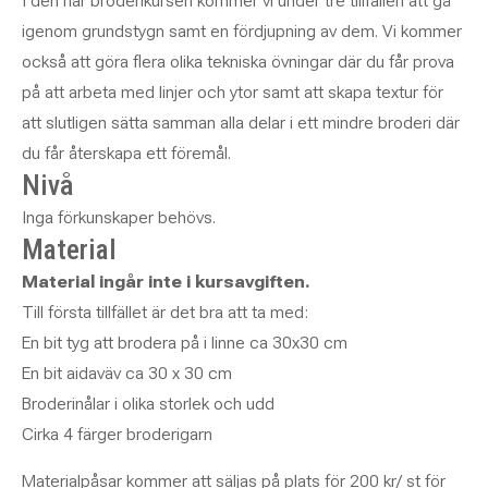
I den här broderikursen kommer vi under tre tillfällen att gå
igenom grundstygn samt en fördjupning av dem. Vi kommer
också att göra flera olika tekniska övningar där du får prova
på att arbeta med linjer och ytor samt att skapa textur för
att slutligen sätta samman alla delar i ett mindre broderi där
du får återskapa ett föremål.
Nivå
Inga förkunskaper behövs.
Material
Material ingår inte i kursavgiften.
Till första tillfället är det bra att ta med:
En bit tyg att brodera på i linne ca 30x30 cm
En bit aidaväv ca 30 x 30 cm
Broderinålar i olika storlek och udd
Cirka 4 färger broderigarn
Materialpåsar kommer att säljas på plats för 200 kr/ st för