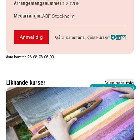
Arrangemangsnummer:
520208
Medarrangör:
ABF Stockholm
Anmäl dig
Gå tillsammans, dela kursen:
Anmäl dig till Nyhet! Broderi - stygn och teknik
data hämtad 26-08-08 06.00
Liknande kurser
Visa nära mig
Fullbokad - ställ dig i kö