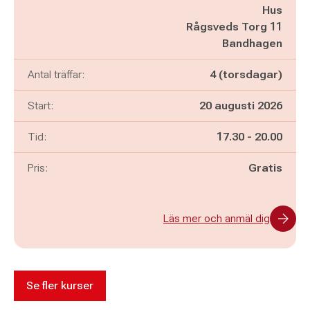
Hus
Rågsveds Torg 11
Bandhagen
Antal träffar:
4 (torsdagar)
Start:
20 augusti 2026
Pågår mellan
och
Tid:
17.30
-
20.00
Pris:
Gratis
Läs mer och anmäl dig
Se fler kurser