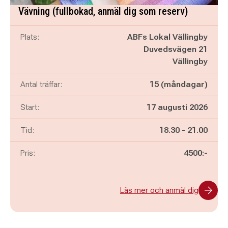
Vävning (fullbokad, anmäl dig som reserv)
Plats:
ABFs Lokal Vällingby
Duvedsvägen 21
Vällingby
Antal träffar:
15 (måndagar)
Start:
17 augusti 2026
Pågår mellan
och
Tid:
18.30
-
21.00
Pris:
4500:-
Läs mer och anmäl dig