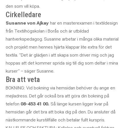
den som vill köpa.
Cirkelledare
Susanne von Ajkay
har en masterexamen i textildesign
från Textilhögskolan i Borås och är utbildad
hantverkspedagog. Susanne arbetar i många olika material
och projekt men hennes hjärta klappar lite extra för det
textila. "Det är glädjen i att skapa som driver mig och jag
hoppas att det kommer sprida sig till dig som deltar i mina
kurser" – säger Susanne.
Bra att veta
BOKNING: Vid bokning via hemsidan behöver du ange en
mejladress. Det går också bra att göra din bokning på
telefon
08-453 41 00.
Så länge kursen ligger kvar på
hemsidan går det bra att boka dig på den. Du ansluter då
nästkommande kurstillfälle och betalar fullt kurspris.
KALLELSE OCH FAKTURA: Kallelse och eventuell faktura