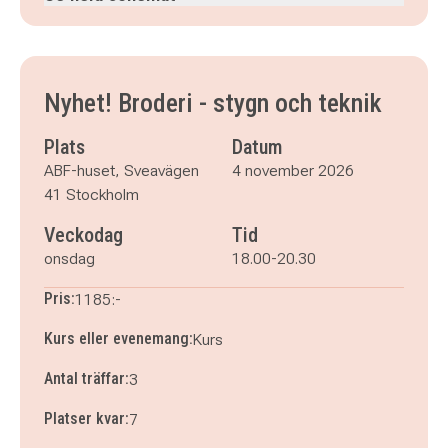
onsdag 4 november 2026
klockan 18.00–20.30
onsdag 11 november 2026
klockan 18.00–20.30
onsdag 18 november 2026
klockan 18.00–20.30
Nyhet! Broderi - stygn och teknik
Plats
Datum
ABF-huset, Sveavägen
4 november 2026
41 Stockholm
Veckodag
Tid
onsdag
18.00-20.30
Pris:
1185:-
Kurs eller evenemang:
Kurs
Antal träffar:
3
Platser kvar:
7