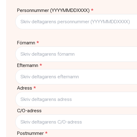
Tid
Plats
Personnummer (YYYYMMDDXXXX)
*
17:15
-
18:45
ABF-huset, Sveav
Pris
Platser kvar
3895:-
1
Typ
Träffar
Förnamn
*
Kurs
12
Efternamn
*
Adress
*
C/O-adress
Postnummer
*