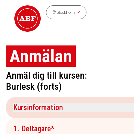
Stockholm
Anmälan
Anmäl dig till kursen:
Burlesk (forts)
Kursinformation
Kursdatum
Veckodag
1. Deltagare*
16 september 2026
onsdag