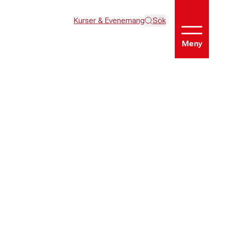
Kurser & Evenemang
Sök
Meny