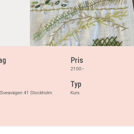
ag
Pris
2100:-
Typ
 Sveavägen 41 Stockholm
Kurs