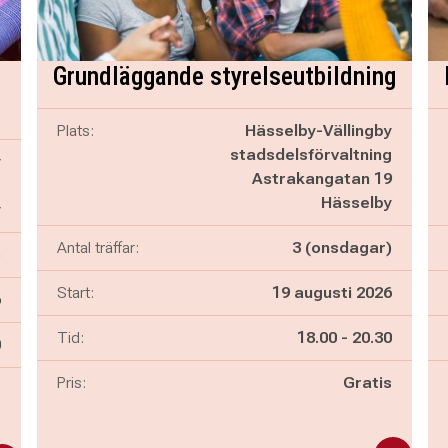
Grundläggande styrelseutbildning
Plats:
Hässelby-Vällingby
stadsdelsförvaltning
y
Astrakangatan 19
1
Hässelby
y
Antal träffar:
3 (onsdagar)
)
Start:
19 augusti 2026
6
Pågår mellan
och
Tid:
18.00
-
20.30
n
0
Pris:
Gratis
-