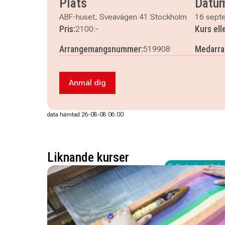
Plats
Datu
onsdag 21 oktober 2026
klockan 18.00–20.30
ABF-huset, Sveavägen 41 Stockholm
16 sept
Pris:
Kurs el
2100:-
Arrangemangsnummer:
Medarra
519908
Anmäl dig
Anmäl dig till Fritt broderi
data hämtad 26-08-08 06.00
Liknande kurser
Fullbokad - ställ dig 