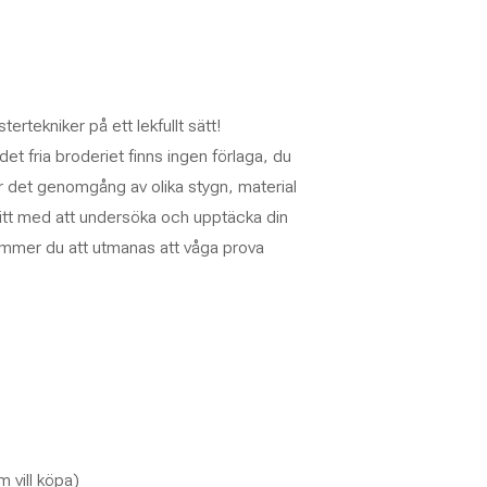
rtekniker på ett lekfullt sätt!
 det fria broderiet finns ingen förlaga, du
ir det genomgång av olika stygn, material
ritt med att undersöka och upptäcka din
 kommer du att utmanas att våga prova
m vill köpa)