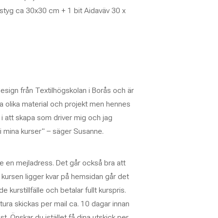
lstyg ca 30x30 cm + 1 bit Aidaväv 30 x
esign från Textilhögskolan i Borås och är
 olika material och projekt men hennes
en i att skapa som driver mig och jag
 i mina kurser" – säger Susanne.
 en mejladress. Det går också bra att
kursen ligger kvar på hemsidan går det
urstillfälle och betalar fullt kurspris.
ra skickas per mail ca. 10 dagar innan
st.
Önskar du istället få dina utskick per