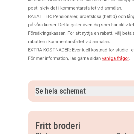
post, skriv det i kommentarsfältet vid anmälan.
RABATTER: Pensionärer, arbetslösa (heltid) och långt
på våra kurser. Detta gäller även dig som har aktivitet
Försäkringskassan.
För att nyttja en rabatt, välj beta
rabatten i kommentarsfältet vid anmälan.
EXTRA KOSTNADER: Eventuell kostnad för studie- ell
För mer information, läs gärna sidan
vanliga frågor
.
Se hela schemat
onsdag 16 september 2026
klockan 18.00–20.
onsdag 23 september 2026
klockan 18.00–20.
onsdag 30 september 2026
klockan 18.00–20.
Fritt broderi
onsdag 14 oktober 2026
klockan 18.00–20.30