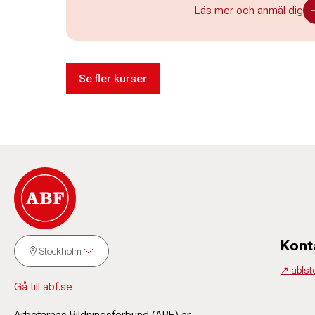
Läs mer och anmäl dig
Se fler kurser
Kont
Stockholm
↗️ abfs
Gå till abf.se
Arbetarnas Bildningsförbund (ABF) är