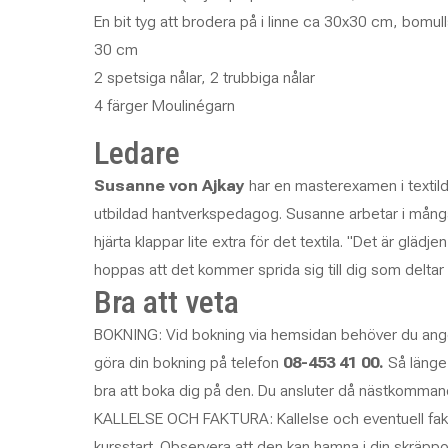
En bit tyg att brodera på i linne ca 30x30 cm, bomul
30 cm
2 spetsiga nålar, 2 trubbiga nålar
4 färger Moulinégarn
Ledare
Susanne von Ajkay
har en masterexamen i textild
utbildad hantverkspedagog. Susanne arbetar i många
hjärta klappar lite extra för det textila. "Det är glädj
hoppas att det kommer sprida sig till dig som deltar
Bra att veta
BOKNING: Vid bokning via hemsidan behöver du ange
göra din bokning på telefon
08-453 41 00.
Så länge 
bra att boka dig på den. Du ansluter då nästkommande k
KALLELSE OCH FAKTURA: Kallelse och eventuell faktu
kursstart.
Observera att den kan hamna i din skräppo