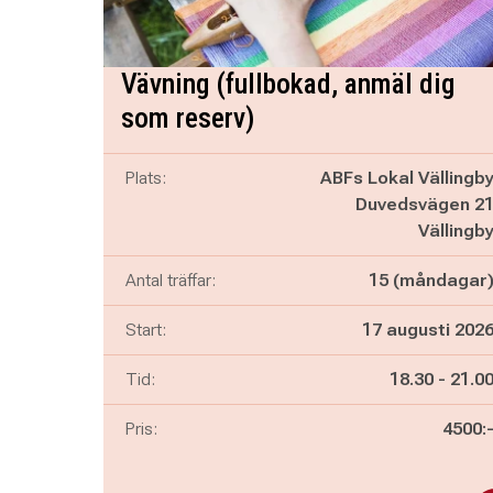
Vävning (fullbokad, anmäl dig
som reserv)
Plats:
ABFs Lokal Vällingb
Duvedsvägen 2
Vällingb
Antal träffar:
15 (måndagar
Start:
17 augusti 202
Pågår mella
och
Tid:
18.30
-
21.0
Pris:
4500: