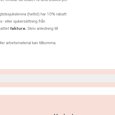
idssjukskrivna (heltid) har 10% rabatt
s- eller sjukersättning från
lsättet
faktura.
Skriv anledning till
er arbetsmaterial kan tillkomma.
30
30
30