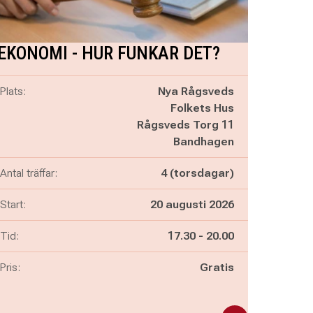
EKONOMI - HUR FUNKAR DET?
Plats:
Nya Rågsveds
Folkets Hus
Rågsveds Torg 11
Bandhagen
Antal träffar:
4 (torsdagar)
Start:
20 augusti 2026
Pågår mellan
och
Tid:
17.30
-
20.00
Pris:
Gratis