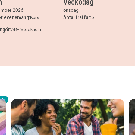
m
Veckodag
ember 2026
onsdag
ler evenemang:
Antal träffar:
Kurs
5
ngör:
ABF Stockholm
i kö