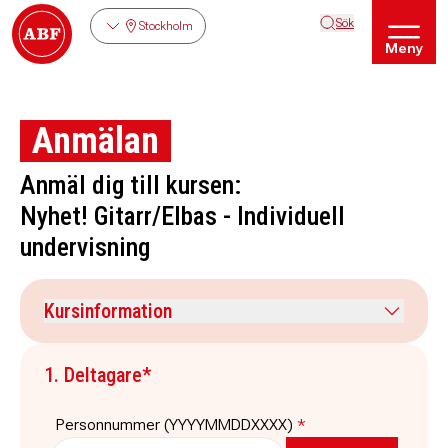
Sök
Stockholm
Meny
Anmälan
Anmäl dig till kursen:
Nyhet! Gitarr/Elbas - Individuell
undervisning
Kursinformation
Kursdatum
Veckodag
1. Deltagare*
16 september 2026
onsdag
Tid
Plats
Personnummer (YYYYMMDDXXXX)
*