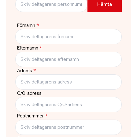
17:15
-
18:00
ABF-huset, Sveavägen 41
Stockholm
Pris
Platser kvar
4295:-
1
Förnamn
*
Typ
Träffar
Kurs
6
Efternamn
*
Adress
*
C/O-adress
Postnummer
*