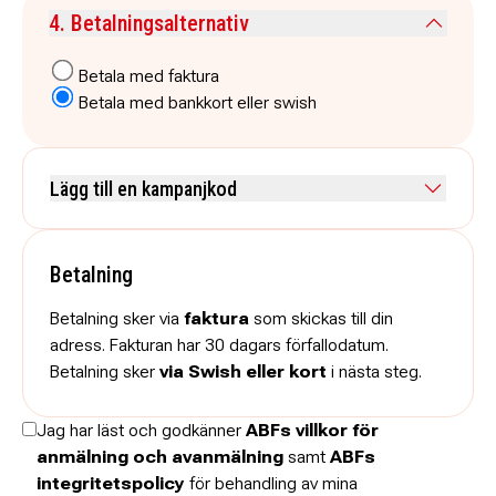
Kommentar
4. Betalningsalternativ
Betala med faktura
Betala med bankkort eller swish
Lägg till en kampanjkod
Skriv koden utan mellanslag och skriv stora och små bokstäver när
de anges.
Betalning
Betalning sker via
faktura
som skickas till din
adress. Fakturan har 30 dagars förfallodatum.
Betalning sker
via Swish eller kort
i nästa steg.
Jag har läst och godkänner
ABFs villkor för
anmälning och avanmälning
samt
ABFs
integritetspolicy
för behandling av mina