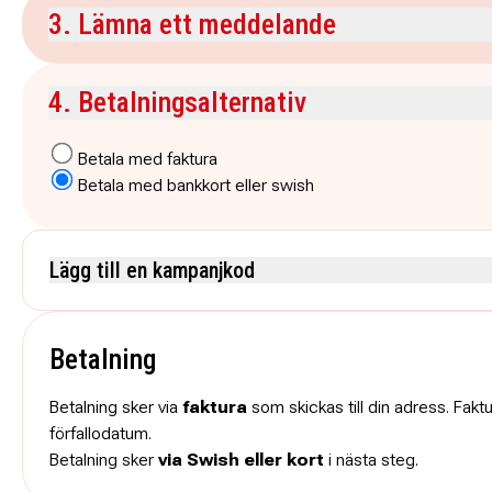
3. Lämna ett meddelande
Kommentar
4. Betalningsalternativ
Betala med faktura
Betala med bankkort eller swish
Lägg till en kampanjkod
Skriv koden utan mellanslag och skriv stora och små bokstäver när de anges.
Betalning
Betalning sker via
faktura
som skickas till din adress. Fakt
förfallodatum.
Betalning sker
via Swish eller kort
i nästa steg.