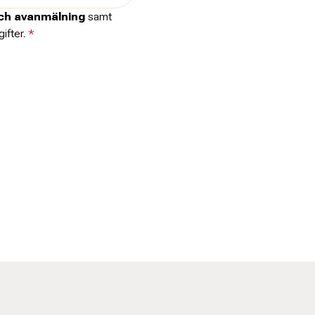
och avanmälning
samt
ifter.
*