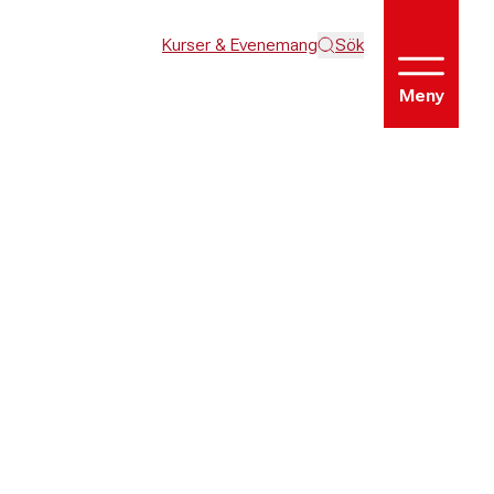
Kurser & Evenemang
Sök
Meny