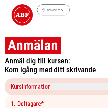
Stockholm
Anmälan
Anmäl dig till kursen:
Kom igång med ditt skrivande
Kursinformation
Kursdatum
Veckodag
1. Deltagare*
7 november 2026
lördag, söndag