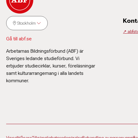
Kont
Stockholm
↗️ abfs
Gå till abf.se
Arbetarnas Bildningsförbund (ABF) är
Sveriges ledande studieförbund. Vi
erbjuder studiecirklar, kurser, föreläsningar
samt kulturarrangemang i alla landets
kommuner.
Visselblåsare
Tillgänglighetsredogörelse
Behandling av personuppgifte