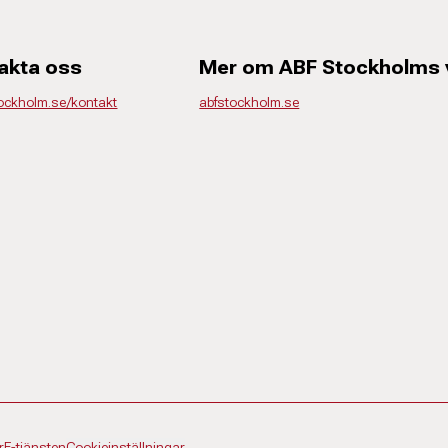
akta oss
Mer om ABF Stockholms
tockholm.se/kontakt
abfstockholm.se
r
E-tjänsten
Cookieinställningar