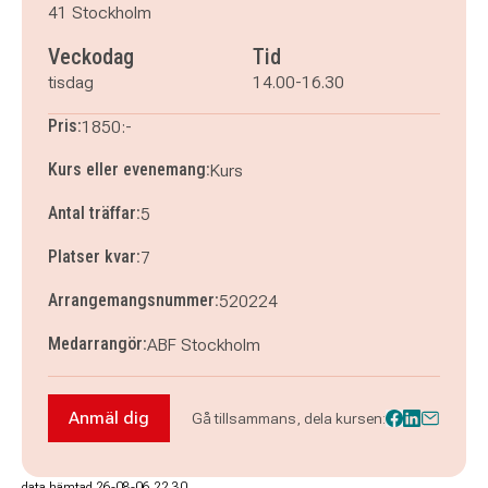
41 Stockholm
Veckodag
Tid
tisdag
14.00-16.30
Pris:
1850:-
Kurs eller evenemang:
Kurs
Antal träffar:
5
Platser kvar:
7
Arrangemangsnummer:
520224
Medarrangör:
ABF Stockholm
Anmäl dig
Gå tillsammans, dela kursen:
Anmäl dig till Konstanalys - att förstå och tolka
data hämtad 26-08-06 22.30