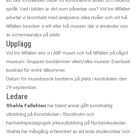
att öka förståelsen både för konstnärens avsikt och bildens
språk. Vad i bilden är det som påverkar oss? Vid tre tillfällen
arbetar vi teoretiskt med analysens olika nivåer och vid två
tillfällen besöker vi ett eller två museer där vi använder oss
av schemaanalys på plats.
Upplägg
Vid tre tillfällen ses vi i ABF-huset och två tillfällen på något
museum. Gruppen bestämmer vilket/vilka museer. Eventuell
kostnad för entré tillkommer.
Datum för museibesök bestäms på plats i kurslokalen den
29 september.
Ledare
Shahla Fallahian
har bland annat gått konstnärlig
utbildning på Konstskolan i Stockholm och
hantverkspedagogisk yrkesutbildning på Nyckelviksskolan.
Shahla har mångårig erfarenhet av att leda studiecirklar och