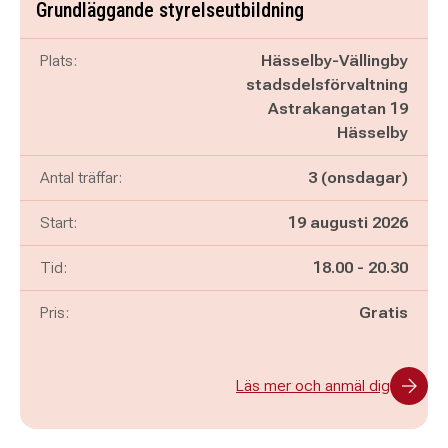
Grundläggande styrelseutbildning
Plats:
Hässelby-Vällingby
stadsdelsförvaltning
Astrakangatan 19
Hässelby
Antal träffar:
3 (onsdagar)
Start:
19 augusti 2026
Pågår mellan
och
Tid:
18.00
-
20.30
Pris:
Gratis
Läs mer och anmäl dig