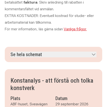
betalsättet
faktura
. Skriv anledning till rabatten i
kommentarsfältet vid anmälan.
EXTRA KOSTNADER: Eventuell kostnad för studie- eller
arbetsmaterial kan tillkomma.
För mer information, läs gärna sidan
Vanliga frågor.
Se hela schemat
tisdag 29 september 2026
klockan 14.00–16.30
tisdag 6 oktober 2026
klockan 14.00–16.30
tisdag 13 oktober 2026
klockan 14.00–16.30
Konstanalys - att förstå och tolka
tisdag 20 oktober 2026
klockan 14.00–16.30
konstverk
tisdag 27 oktober 2026
klockan 14.00–16.30
Plats
Datum
ABF-huset, Sveavägen
29 september 2026