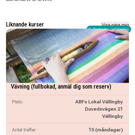
Liknande kurser
Visa nära mig
Fullbokad - ställ dig i kö
Vävning (fullbokad, anmäl dig som reserv)
Plats:
ABFs Lokal Vällingby
Duvedsvägen 21
Vällingby
Antal träffar:
15 (måndagar)