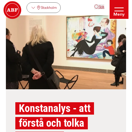
Sök
Stockholm
Meny
Konstanalys - att
förstå och tolka