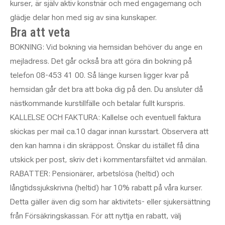
kurser, är själv aktiv konstnär och med engagemang och
glädje delar hon med sig av sina kunskaper.
Bra att veta
BOKNING: Vid bokning via hemsidan behöver du ange en
mejladress. Det går också bra att göra din bokning på
telefon 08-453 41 00. Så länge kursen ligger kvar på
hemsidan går det bra att boka dig på den. Du ansluter då
nästkommande kurstillfälle och betalar fullt kurspris.
KALLELSE OCH FAKTURA: Kallelse och eventuell faktura
skickas per mail ca.10 dagar innan kursstart.
Observera att
den kan hamna i din skräppost
. Önskar du istället få dina
utskick per post, skriv det i kommentarsfältet vid anmälan.
RABATTER: Pensionärer, arbetslösa (heltid) och
långtidssjukskrivna (heltid) har 10% rabatt på våra kurser.
Detta gäller även dig som har aktivitets- eller sjukersättning
från Försäkringskassan.
För att nyttja en rabatt, välj