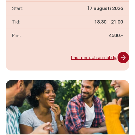
Start:
17 augusti 2026
Pågår mellan
och
Tid:
18.30
-
21.00
Pris:
4500:-
Läs mer och anmäl dig