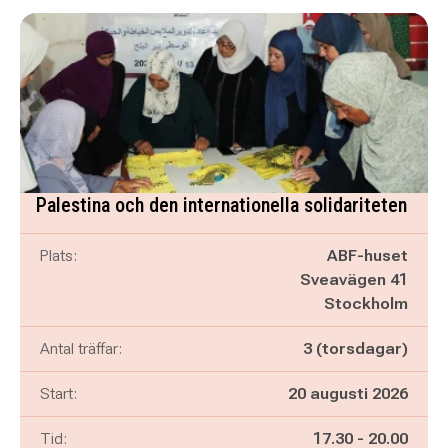
Palestina och den internationella solidariteten
Plats:
ABF-huset
Sveavägen 41
Stockholm
Antal träffar:
3 (torsdagar)
Start:
20 augusti 2026
Pågår mellan
och
Tid:
17.30
-
20.00