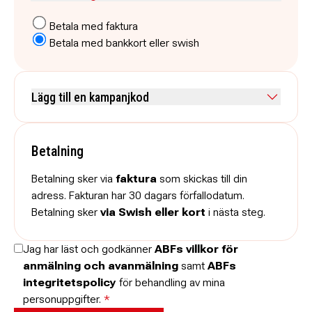
Betala med faktura
Betala med bankkort eller swish
Lägg till en kampanjkod
Skriv koden utan mellanslag och skriv stora och små bokstäver när
de anges.
Betalning
Betalning sker via
faktura
som skickas till din
adress. Fakturan har 30 dagars förfallodatum.
Betalning sker
via Swish eller kort
i nästa steg.
Jag har läst och godkänner
ABFs villkor för
anmälning och avanmälning
samt
ABFs
integritetspolicy
för behandling av mina
personuppgifter.
*