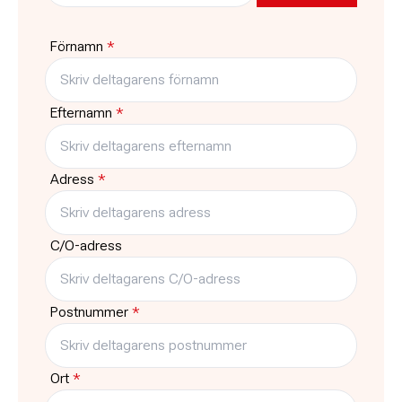
Pris
Platser kvar
4220:-
4
Förnamn
*
Typ
Träffar
Kurs
12
Efternamn
*
Adress
*
C/O-adress
Postnummer
*
Ort
*