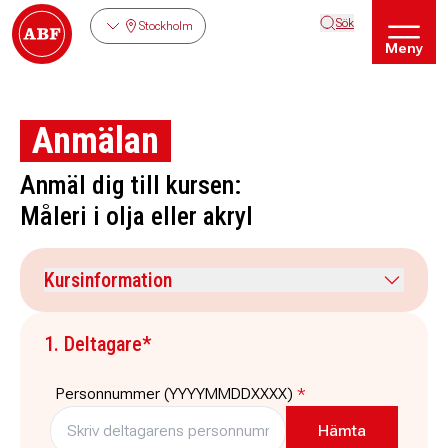
Sök
Stockholm
Meny
Anmälan
Anmäl dig till kursen:
Måleri i olja eller akryl
Kursinformation
Kursdatum
Veckodag
1. Deltagare*
7 september 2026
måndag
Tid
Plats
Personnummer (YYYYMMDDXXXX)
*
12:00
-
14:30
ABF-huset, Sveavägen 41
Stockholm