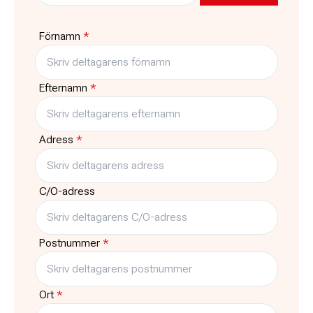
Pris
Platser kvar
2900:-
6
Förnamn
*
Typ
Träffar
Kurs
2
Efternamn
*
Adress
*
C/O-adress
Postnummer
*
Ort
*