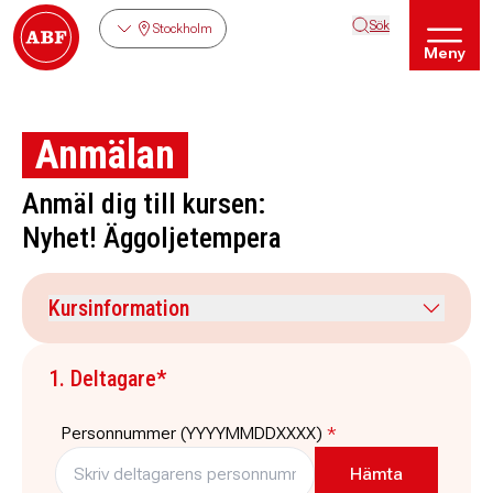
Sök
Stockholm
Meny
Anmälan
Anmäl dig till kursen:
Nyhet! Äggoljetempera
Kursinformation
Kursdatum
Veckodag
1. Deltagare*
10 oktober 2026
lördag
Tid
Plats
Personnummer (YYYYMMDDXXXX)
*
10:30
-
15:30
ABF-huset, Sveavägen 41
Stockholm