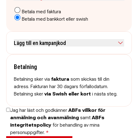
Betala med faktura
Betala med bankkort eller swish
Lägg till en kampanjkod
Skriv koden utan mellanslag och skriv stora och små bokstäver när
de anges.
Betalning
Betalning sker via
faktura
som skickas till din
adress. Fakturan har 30 dagars förfallodatum.
Betalning sker
via Swish eller kort
i nästa steg.
Jag har läst och godkänner
ABFs villkor för
anmälning och avanmälning
samt
ABFs
integritetspolicy
för behandling av mina
personuppgifter.
*