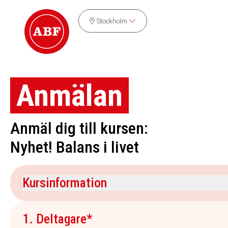
Stockholm
Anmälan
Anmäl dig till kursen:
Nyhet! Balans i livet
Kursinformation
Kursdatum
Veckodag
1. Deltagare*
20 september 2026
söndag