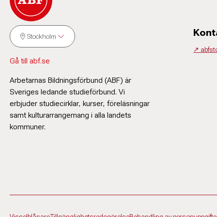
Kont
Stockholm
↗️ abfs
Gå till abf.se
Arbetarnas Bildningsförbund (ABF) är
Sveriges ledande studieförbund. Vi
erbjuder studiecirklar, kurser, föreläsningar
samt kulturarrangemang i alla landets
kommuner.
Visselblåsare
Tillgänglighetsredogörelse
Behandling av personuppgifte