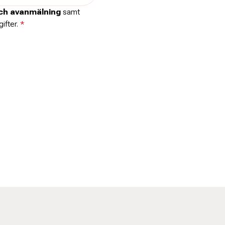
och avanmälning
samt
ifter.
*