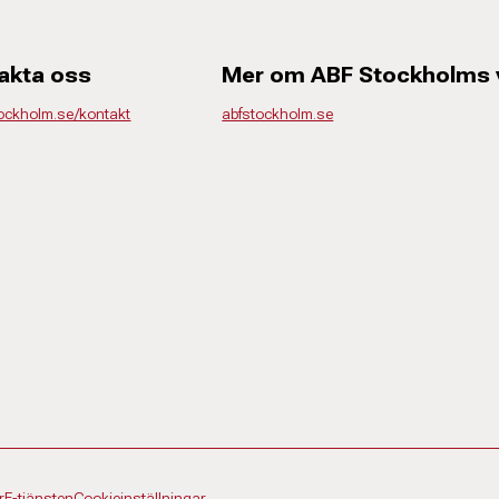
akta oss
Mer om ABF Stockholms
tockholm.se/kontakt
abfstockholm.se
r
E-tjänsten
Cookieinställningar