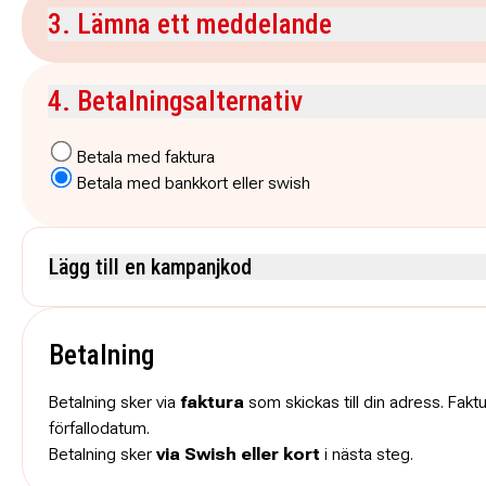
3. Lämna ett meddelande
Kommentar
4. Betalningsalternativ
Betala med faktura
Betala med bankkort eller swish
Lägg till en kampanjkod
Skriv koden utan mellanslag och skriv stora och små bokstäver när de anges.
Betalning
Betalning sker via
faktura
som skickas till din adress. Fakt
förfallodatum.
Betalning sker
via Swish eller kort
i nästa steg.