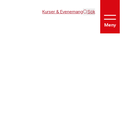
Kurser & Evenemang
Sök
Meny