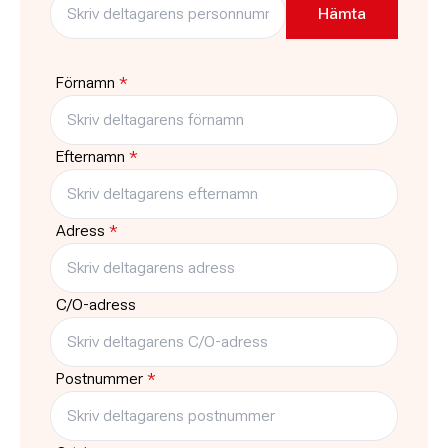
10:30
-
11:15
ABF-huset, Sveavägen 41
Stockholm
Pris
Platser kvar
995:-
10
Förnamn
*
Typ
Träffar
Kurs
5
Efternamn
*
Adress
*
C/O-adress
Postnummer
*