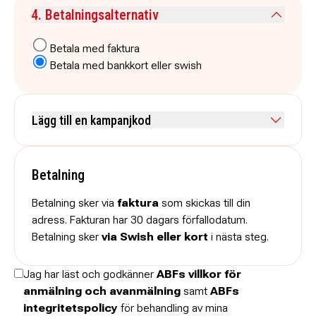
Kommentar
4. Betalningsalternativ
Betala med faktura
Betala med bankkort eller swish
Lägg till en kampanjkod
Skriv koden utan mellanslag och skriv stora och små bokstäver när
de anges.
Betalning
Betalning sker via
faktura
som skickas till din
adress. Fakturan har 30 dagars förfallodatum.
Betalning sker
via Swish eller kort
i nästa steg.
Jag har läst och godkänner
ABFs villkor för
anmälning och avanmälning
samt
ABFs
integritetspolicy
för behandling av mina