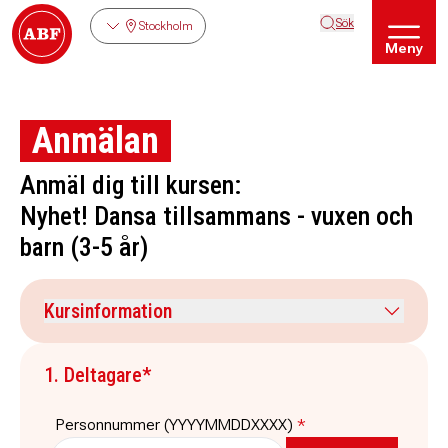
Sök
Stockholm
Meny
Anmälan
Anmäl dig till kursen:
Nyhet! Dansa tillsammans - vuxen och
barn (3-5 år)
Kursinformation
Kursdatum
Veckodag
1. Deltagare*
12 september 2026
lördag
Tid
Plats
Personnummer (YYYYMMDDXXXX)
*