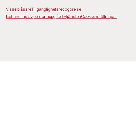
Visselblåsare
Tillgänglighetsredogörelse
Behandling av personuppgifter
E-tjänsten
Cookieinställningar