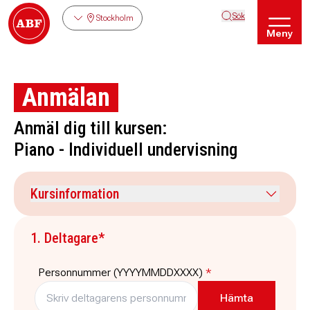
Sök
Stockholm
Meny
Anmälan
Anmäl dig till kursen:
Piano - Individuell undervisning
Kursinformation
Kursdatum
Veckodag
1. Deltagare*
3 november 2026
tisdag
Tid
Plats
Personnummer (YYYYMMDDXXXX)
*
19:45
-
20:30
ABF-huset, Sveavägen 41
Stockholm