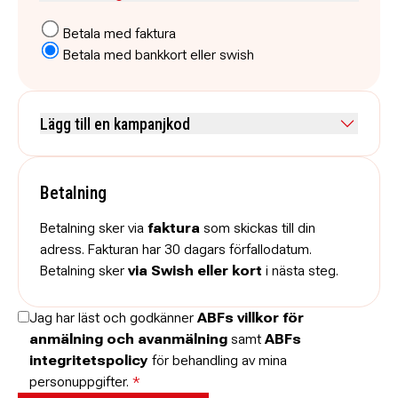
Betala med faktura
Betala med bankkort eller swish
Lägg till en kampanjkod
Skriv koden utan mellanslag och skriv stora och små bokstäver när
de anges.
Betalning
Betalning sker via
faktura
som skickas till din
adress. Fakturan har 30 dagars förfallodatum.
Betalning sker
via Swish eller kort
i nästa steg.
Jag har läst och godkänner
ABFs villkor för
anmälning och avanmälning
samt
ABFs
integritetspolicy
för behandling av mina
personuppgifter.
*