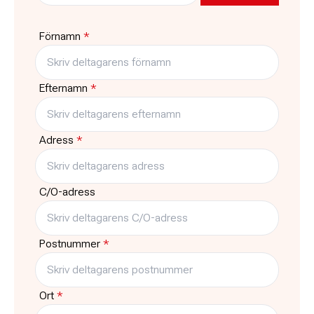
Pris
Platser kvar
4450:-
1
Förnamn
*
Typ
Träffar
Kurs
6
Efternamn
*
Adress
*
C/O-adress
Postnummer
*
Ort
*