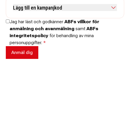
Kommentar
Lägg till en kampanjkod
Skriv koden utan mellanslag och skriv stora och små bokstäver när
Jag har läst och godkänner
ABFs villkor för
de anges.
anmälning och avanmälning
samt
ABFs
integritetspolicy
för behandling av mina
personuppgifter.
*