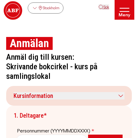
Sök
Stockholm
Meny
Anmälan
Anmäl dig till kursen:
Skrivande bokcirkel - kurs på
samlingslokal
Kursinformation
Kursdatum
Veckodag
1. Deltagare*
15 september 2026
tisdag
Tid
Plats
Personnummer (YYYYMMDDXXXX)
*