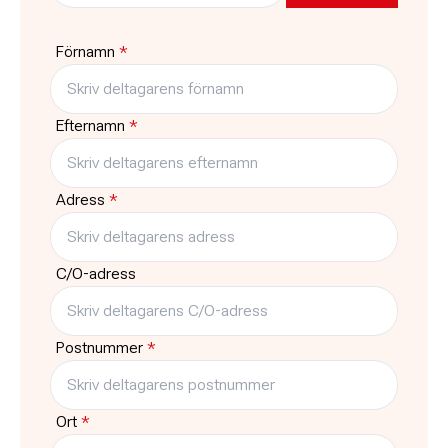
Pris
Platser kvar
1900:-
8
Förnamn
*
Typ
Träffar
Kurs
2
Efternamn
*
Adress
*
C/O-adress
Postnummer
*
Ort
*