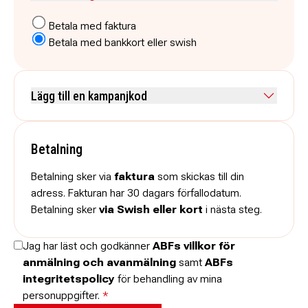
Betala med faktura
Betala med bankkort eller swish
Lägg till en kampanjkod
Skriv koden utan mellanslag och skriv stora och små bokstäver när
de anges.
Betalning
Betalning sker via
faktura
som skickas till din
adress. Fakturan har 30 dagars förfallodatum.
Betalning sker
via Swish eller kort
i nästa steg.
Jag har läst och godkänner
ABFs villkor för
anmälning och avanmälning
samt
ABFs
integritetspolicy
för behandling av mina
personuppgifter.
*