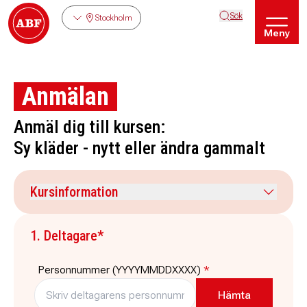
Sök
Stockholm
Meny
Anmälan
Anmäl dig till kursen:
Sy kläder - nytt eller ändra gammalt
Kursinformation
Kursdatum
Veckodag
1. Deltagare*
21 november 2026
lördag, söndag
Tid
Plats
Personnummer (YYYYMMDDXXXX)
*
10:15
-
15:15
ABF-huset, Sveavägen 41
Stockholm