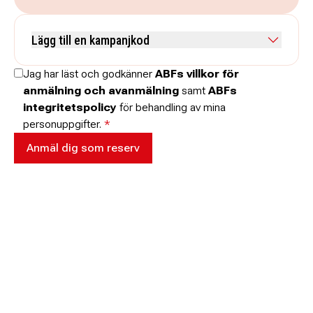
Kommentar
Lägg till en kampanjkod
Skriv koden utan mellanslag och skriv stora och små bokstäver när
Jag har läst och godkänner
ABFs villkor för
de anges.
anmälning och avanmälning
samt
ABFs
integritetspolicy
för behandling av mina
personuppgifter.
*