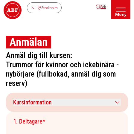
Sök
Stockholm
Meny
Anmälan
Anmäl dig till kursen:
Trummor för kvinnor och ickebinära -
nybörjare (fullbokad, anmäl dig som
reserv)
Kursinformation
Kursdatum
Veckodag
1. Deltagare*
16 september 2026
onsdag