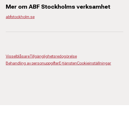
Mer om ABF Stockholms verksamhet
abfstockholm.se
Visselblåsare
Tillgänglighetsredogörelse
Behandling av personuppgifter
E-tjänsten
Cookieinställningar