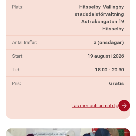
Plats:
Hässelby-Vällingby
stadsdelsförvaltning
Astrakangatan 19
Hässelby
Antal träffar:
3 (onsdagar)
Start:
19 augusti 2026
Pågår mellan
och
Tid:
18.00
-
20.30
Pris:
Gratis
Läs mer och anmäl dig