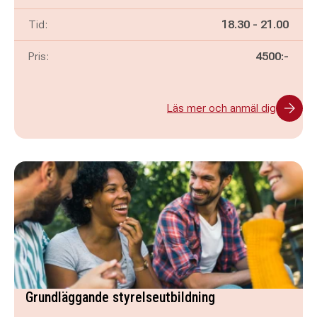
Pågår mellan
och
Tid:
18.30
-
21.00
Pris:
4500:-
Läs mer och anmäl dig
Grundläggande styrelseutbildning