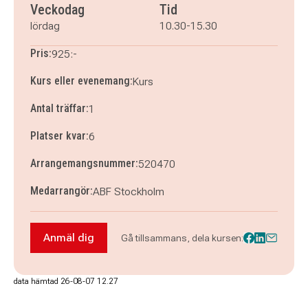
Veckodag
Tid
lördag
10.30-15.30
Pris:
925:-
Kurs eller evenemang:
Kurs
Antal träffar:
1
Platser kvar:
6
Arrangemangsnummer:
520470
Medarrangör:
ABF Stockholm
Anmäl dig
Gå tillsammans, dela kursen:
Anmäl dig till Nyhet! Ull - från får till garn
data hämtad 26-08-07 12.27