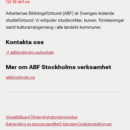
Gå till abf.se
Arbetarnas Bildningsförbund (ABF) är Sveriges ledande
studieförbund. Vi erbjuder studiecirklar, kurser, föreläsningar
samt kulturarrangemang i alla landets kommuner.
Kontakta oss
↗️ abfstockholm.se/kontakt
Mer om ABF Stockholms verksamhet
abfstockholm.se
Visselblåsare
Tillgänglighetsredogörelse
Behandling av personuppgifter
E-tjänsten
Cookieinställningar