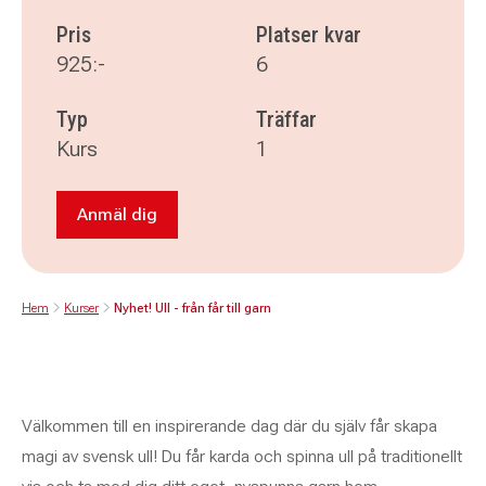
Pris
Platser kvar
925:-
6
Typ
Träffar
Kurs
1
Anmäl dig
Anmäl dig till Nyhet! Ull - från får till garn
Hem
Kurser
Nyhet! Ull - från får till garn
Välkommen till en inspirerande dag där du själv får skapa
magi av svensk ull! Du får karda och spinna ull på traditionellt