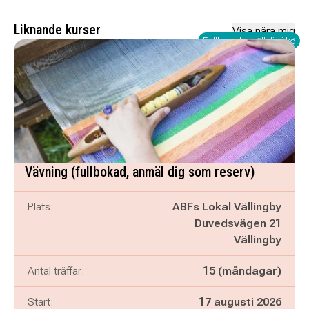
Liknande kurser
Visa nära mig
Fullbokad - ställ dig i kö
Vävning (fullbokad, anmäl dig som reserv)
Plats:
ABFs Lokal Vällingby
Duvedsvägen 21
Vällingby
Antal träffar:
15 (måndagar)
Start:
17 augusti 2026