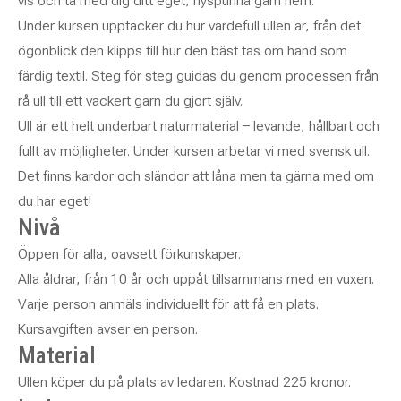
vis och ta med dig ditt eget, nyspunna garn hem.
Under kursen upptäcker du hur värdefull ullen är, från det
ögonblick den klipps till hur den bäst tas om hand som
färdig textil. Steg för steg guidas du genom processen från
rå ull till ett vackert garn du gjort själv.
Ull är ett helt underbart naturmaterial – levande, hållbart och
fullt av möjligheter. Under kursen arbetar vi med svensk ull.
Det finns kardor och sländor att låna men ta gärna med om
du har eget!
Nivå
Öppen för alla, oavsett förkunskaper.
Alla åldrar, från 10 år och uppåt tillsammans med en vuxen.
Varje person anmäls individuellt för att få en plats.
Kursavgiften avser en person.
Material
Ullen köper du på plats av ledaren. Kostnad 225 kronor.