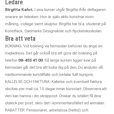
Ledare
Birgitta Kahri.
I sina kurser utgår Birgitta ifrån deltagaren
snarare än tekniken. Hon är själv aktiv konstnär inom
målning, collage samt skulptur. Birgitta har bl.a. studerat på
Konstfack, Danmarks Designskole och Nyckelviksskolan.
Bra att veta
BOKNING: Vid bokning via hemsidan behöver du ange en
mejladress. Det går också bra att göra din bokning på
telefon
08-453 41 00
. Så länge kursen ligger kvar på
hemsidan går det bra att boka dig på den. Du ansluter då
nästkommande kurstillfälle och betalar fullt kurspris.
KALLELSE OCH FAKTURA: Kallelse och eventuell faktura
skickas per mail ca. 10 dagar innan kursstart.
Observera att
den kan hamna i din skräppost.
Önskar du istället få dina
utskick per post, skriv det i kommentarsfältet vid anmälan.
RABATTER: Pensionärer, arbetslösa (heltid) och