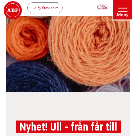
Sök
Stockholm
Meny
Nyhet! Ull - från får till