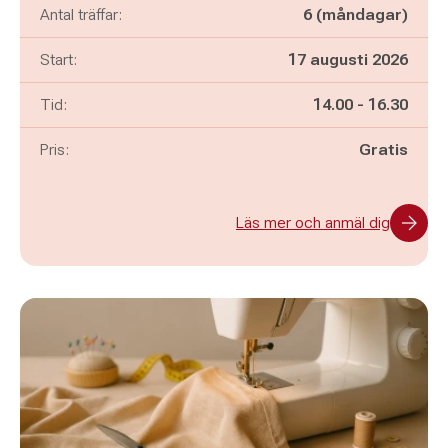
Antal träffar:
6 (måndagar)
Start:
17 augusti 2026
Pågår mellan
och
Tid:
14.00
-
16.30
Pris:
Gratis
Läs mer och anmäl dig