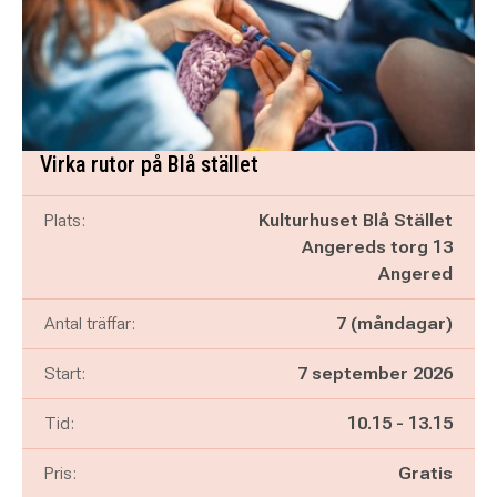
Virka rutor på Blå stället
Plats:
Kulturhuset Blå Stället
Angereds torg 13
Angered
Antal träffar:
7 (måndagar)
Start:
7 september 2026
Pågår mellan
och
Tid:
10.15
-
13.15
Pris:
Gratis