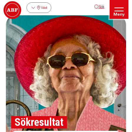
Sök
Väst
Meny
Sökresultat