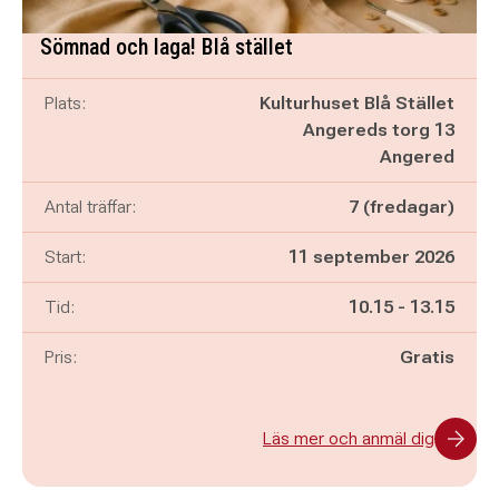
Sömnad och laga! Blå stället
Plats:
Kulturhuset Blå Stället
Angereds torg 13
Angered
Antal träffar:
7 (fredagar)
Start:
11 september 2026
Pågår mellan
och
Tid:
10.15
-
13.15
Pris:
Gratis
Läs mer och anmäl dig