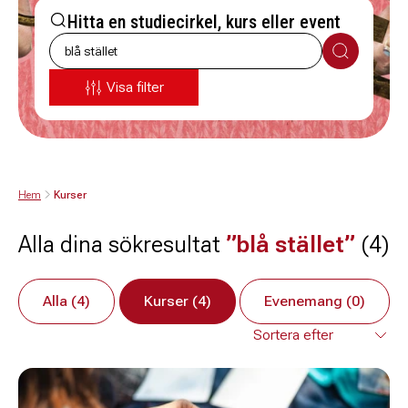
Hitta en studiecirkel, kurs eller event
Sök
Visa filter
Hem
Kurser
Alla dina sökresultat
”blå stället”
(4)
Alla (4)
Kurser (4)
Evenemang (0)