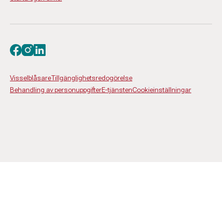
Besök oss på facebook
Besök oss på instagram
Besök oss på linkedin
Visselblåsare
Tillgänglighetsredogörelse
Behandling av personuppgifter
E-tjänsten
Cookieinställningar