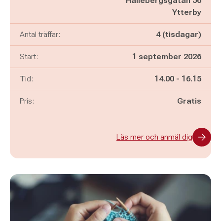
Hällebergsgatan 56
Ytterby
Antal träffar:
4 (tisdagar)
Start:
1 september 2026
Pågår mellan
och
Tid:
14.00
-
16.15
Pris:
Gratis
Läs mer och anmäl dig