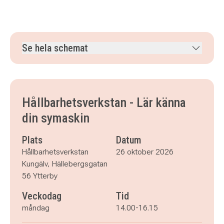
Se hela schemat
måndag 26 oktober 2026
klockan 14.00–16.15
måndag 2 november 2026
klockan 14.00–16.15
måndag 9 november 2026
klockan 14.00–16.15
Hållbarhetsverkstan - Lär känna
måndag 16 november 2026
klockan 14.00–16.15
din symaskin
Plats
Datum
Hållbarhetsverkstan
26 oktober 2026
Kungälv, Hällebergsgatan
56 Ytterby
Veckodag
Tid
måndag
14.00-16.15