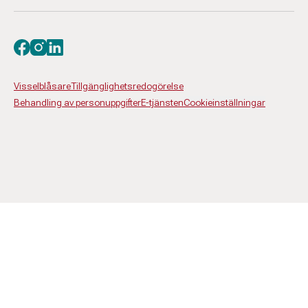
Besök oss på facebook
Besök oss på instagram
Besök oss på linkedin
Visselblåsare
Tillgänglighetsredogörelse
Behandling av personuppgifter
E-tjänsten
Cookieinställningar