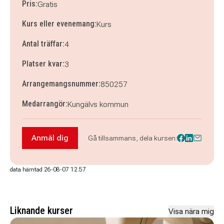
Pris:
Gratis
Kurs eller evenemang:
Kurs
Antal träffar:
4
Platser kvar:
3
Arrangemangsnummer:
850257
Medarrangör:
Kungälvs kommun
Anmäl dig
Gå tillsammans, dela kursen:
Anmäl dig till Hållbarhetsverkstan - Lär känna 
data hämtad 26-08-07 12.57
Liknande kurser
Visa nära mig