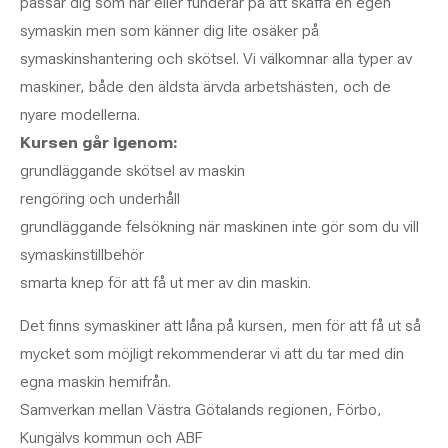
passar dig som har eller funderar på att skaffa en egen
symaskin men som känner dig lite osäker på
symaskinshantering och skötsel. Vi välkomnar alla typer av
maskiner, både den äldsta ärvda arbetshästen, och de
nyare modellerna.
Kursen går igenom:
grundläggande skötsel av maskin
rengöring och underhåll
grundläggande felsökning när maskinen inte gör som du vill
symaskinstillbehör
smarta knep för att få ut mer av din maskin.
Det finns symaskiner att låna på kursen, men för att få ut så
mycket som möjligt rekommenderar vi att du tar med din
egna maskin hemifrån.
Samverkan mellan Västra Götalands regionen, Förbo,
Kungälvs kommun och ABF