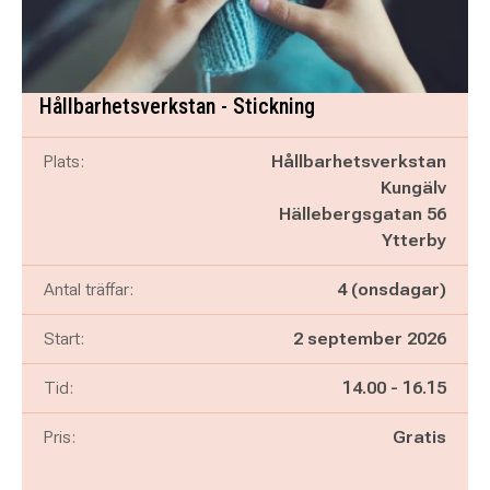
Hållbarhetsverkstan - Stickning
Plats:
Hållbarhetsverkstan
Kungälv
Hällebergsgatan 56
Ytterby
Antal träffar:
4 (onsdagar)
Start:
2 september 2026
Pågår mellan
och
Tid:
14.00
-
16.15
Pris:
Gratis