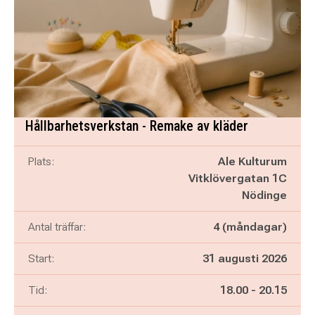
Hållbarhetsverkstan - Remake av kläder
Plats:
Ale Kulturum
Vitklövergatan 1C
Nödinge
Antal träffar:
4 (måndagar)
Start:
31 augusti 2026
Pågår mellan
och
Tid:
18.00
-
20.15