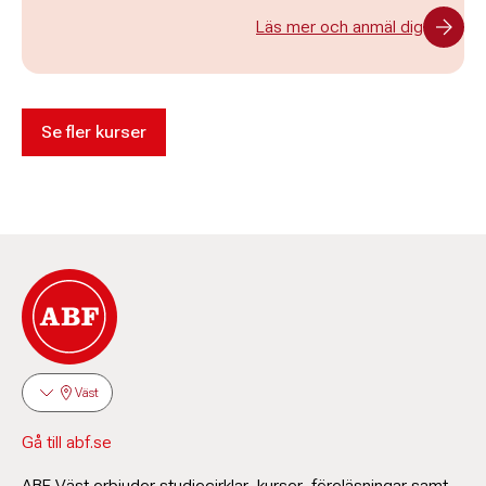
Läs mer och anmäl dig
Se fler kurser
Väst
Gå till abf.se
ABF Väst erbjuder studiecirklar, kurser, föreläsningar samt