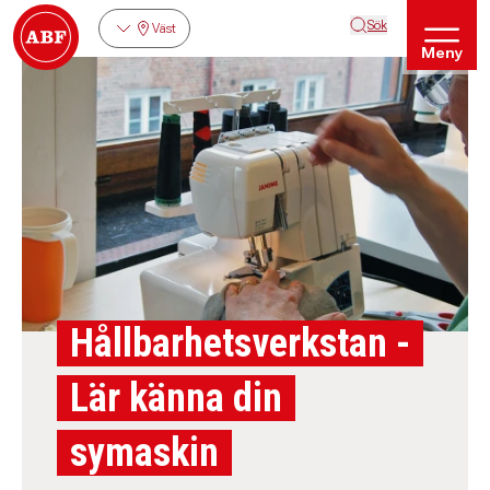
Sök
Väst
Meny
Hållbarhetsverkstan -
Lär känna din
symaskin