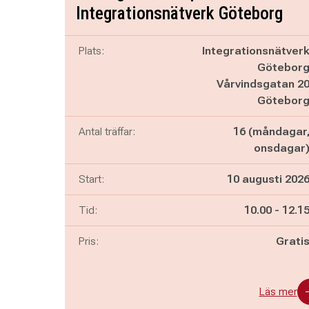
Integrationsnätverk Göteborg
Plats:
Integrationsnätver
Götebor
Vårvindsgatan 2
Götebor
Antal träffar:
16 (måndagar
onsdagar
Start:
10 augusti 202
Pågår mella
och
Tid:
10.00
-
12.1
Pris:
Grati
Läs mer