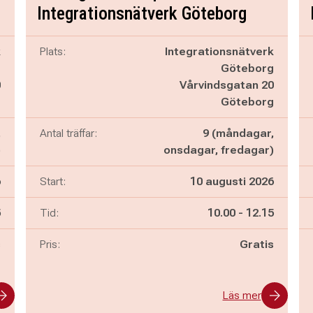
Integrationsnätverk Göteborg
k
Plats:
Integrationsnätverk
g
Göteborg
0
Vårvindsgatan 20
g
Göteborg
,
Antal träffar:
9 (måndagar,
)
onsdagar, fredagar)
6
Start:
10 augusti 2026
n
Pågår mellan
och
5
Tid:
10.00
-
12.15
s
Pris:
Gratis
Läs mer