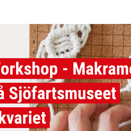
orkshop - Makram
å Sjöfartsmuseet
kvariet