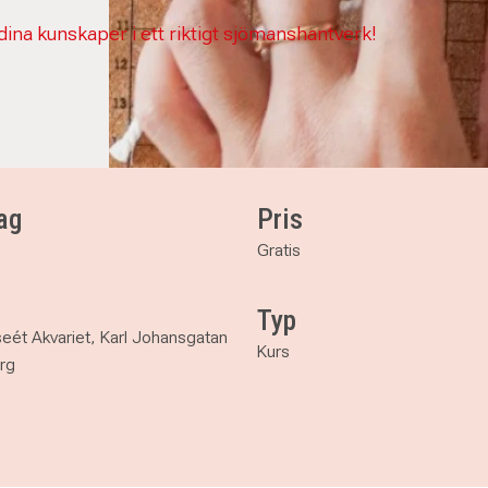
dina kunskaper i ett riktigt sjömanshantverk!
ag
Pris
Gratis
Typ
eét Akvariet, Karl Johansgatan
Kurs
rg
smuseet Akvariet