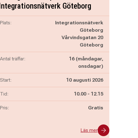
Integrationsnätverk Göteborg
Plats:
Integrationsnätverk
Göteborg
Vårvindsgatan 20
Göteborg
Antal träffar:
16 (måndagar,
onsdagar)
Start:
10 augusti 2026
Pågår mellan
och
Tid:
10.00
-
12.15
Pris:
Gratis
Läs mer