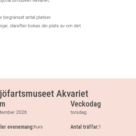
jöfartsmuseet Akvariet.
r begränsat antal platser.
jar, därefter bokas din plats av om det
jöfartsmuseet Akvariet
um
Veckodag
tember 2026
torsdag
ller evenemang:
Antal träffar:
Kurs
1