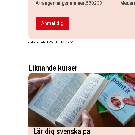
Arrangemangsnummer:
Medarr
850209
Anmäl dig
Anmäl dig till Workshop - Makramé på
data hämtad 26-08-07 03.52
Liknande kurser
Lär dig svenska på