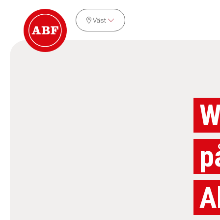
Väst
W
p
A