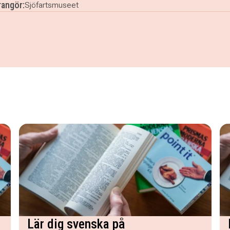
angör:
Sjöfartsmuseet
 Sjöfartsmuseet Akvariet
Lär dig svenska på