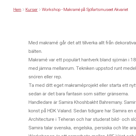
Hem
Kurser
Workshop - Makramé på Sjöfartsmuseet Akvariet
Med makramé går det att tillverka allt från dekorati
bälten.
Makramé var ett populärt hantverk bland sjömän i 18
med jämna mellanrum. Tekniken uppstod runt medelha
snören eller rep.
Ta med ditt eget makraméprojekt eller starta ett nytt
sedan är det bara fantasin som sätter gränserna.
Handledare är Samira Khoshbakht Bahremany. Samira
konst på HDK Valand. Sedan tidigare har Samira en ex
Architecture i Teheran och har studerat bild- och s
Samira talar svenska, engelska, persiska och lite ara