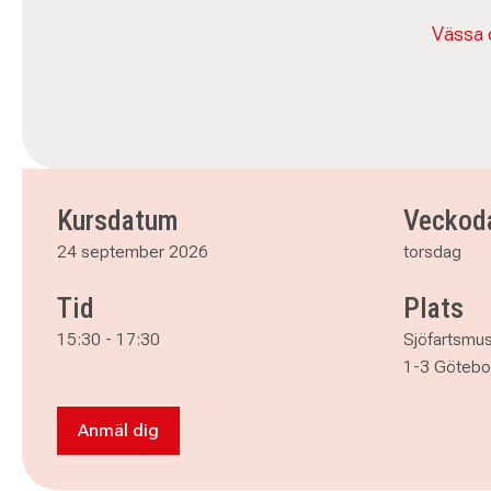
Vässa 
Kursdatum
Veckod
24 september 2026
torsdag
Tid
Plats
15:30
-
17:30
Sjöfartsmus
1-3 Götebo
Anmäl dig
Anmäl dig till Workshop - Makramé på Sjöfart