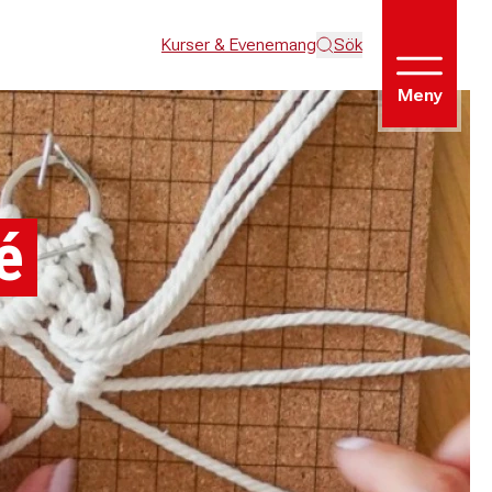
Kurser & Evenemang
Sök
Meny
é