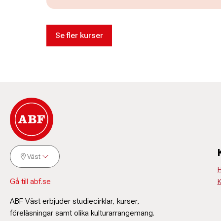
Se fler kurser
Väst
H
Gå till abf.se
K
ABF Väst erbjuder studiecirklar, kurser,
föreläsningar samt olika kulturarrangemang.