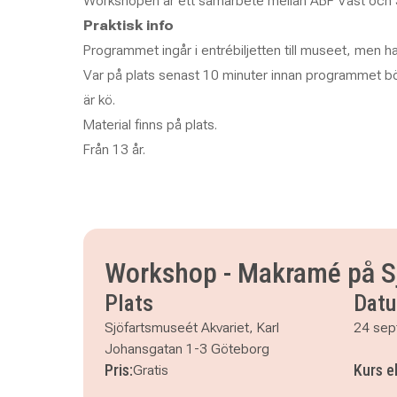
Workshopen är ett samarbete mellan ABF Väst och S
Praktisk info
Programmet ingår i entrébiljetten till museet, men ha
Var på plats senast 10 minuter innan programmet bör
är kö.
Material finns på plats.
Från 13 år.
Workshop - Makramé på S
Plats
Dat
Sjöfartsmuseét Akvariet, Karl
24 sep
Johansgatan 1-3 Göteborg
Pris:
Kurs e
Gratis