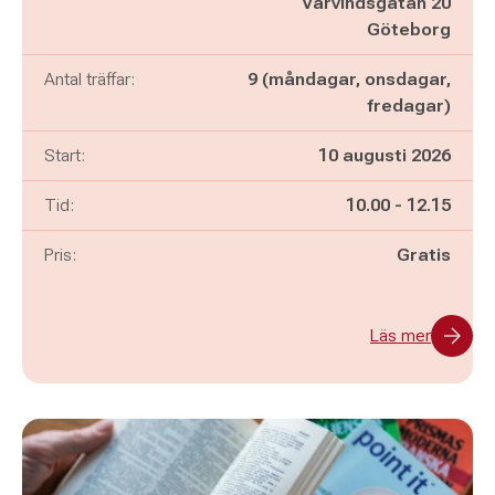
Vårvindsgatan 20
Göteborg
Antal träffar:
9 (måndagar, onsdagar,
fredagar)
Start:
10 augusti 2026
Pågår mellan
och
Tid:
10.00
-
12.15
Pris:
Gratis
Läs mer