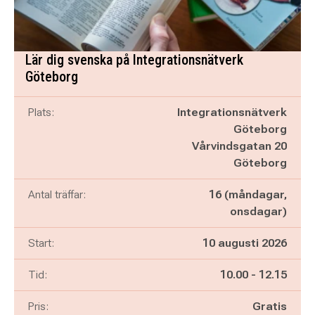
Lär dig svenska på Integrationsnätverk
Göteborg
Plats:
Integrationsnätverk
Göteborg
Vårvindsgatan 20
Göteborg
Antal träffar:
16 (måndagar,
onsdagar)
Start:
10 augusti 2026
Pågår mellan
och
Tid:
10.00
-
12.15
Pris:
Gratis