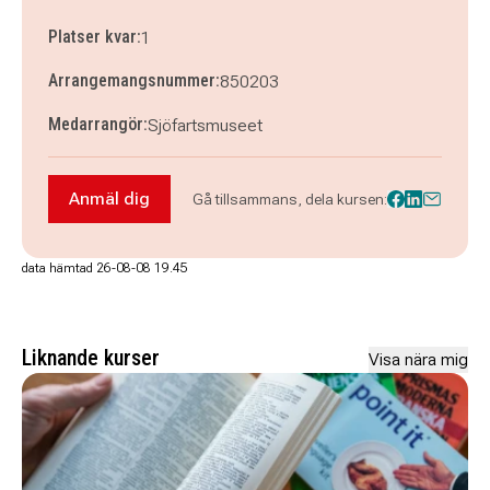
Platser kvar:
1
Arrangemangsnummer:
850203
Medarrangör:
Sjöfartsmuseet
Anmäl dig
Gå tillsammans, dela kursen:
Anmäl dig till Workshop - Sashiko på Sjöfartsm
data hämtad 26-08-08 19.45
Liknande kurser
Visa nära mig