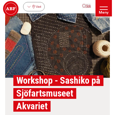
Sök
Väst
Meny
Workshop - Sashiko på
Sjöfartsmuseet
Akvariet