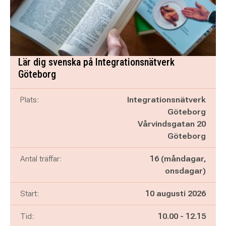
Lär dig svenska på Integrationsnätverk
Göteborg
Plats:
Integrationsnätverk
Göteborg
Vårvindsgatan 20
Göteborg
Antal träffar:
16 (måndagar,
onsdagar)
Start:
10 augusti 2026
Pågår mellan
och
Tid:
10.00
-
12.15