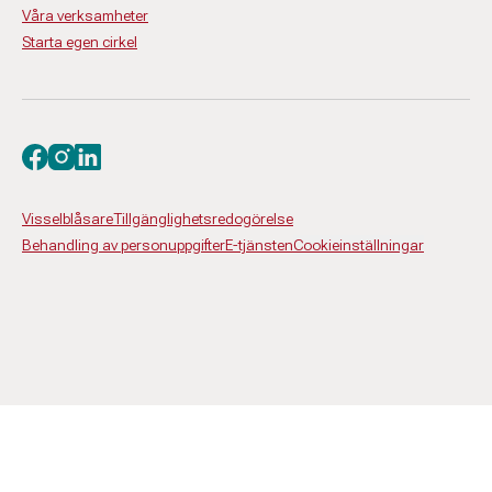
Våra verksamheter
Starta egen cirkel
Besök oss på facebook
Besök oss på instagram
Besök oss på linkedin
Visselblåsare
Tillgänglighetsredogörelse
Behandling av personuppgifter
E-tjänsten
Cookieinställningar