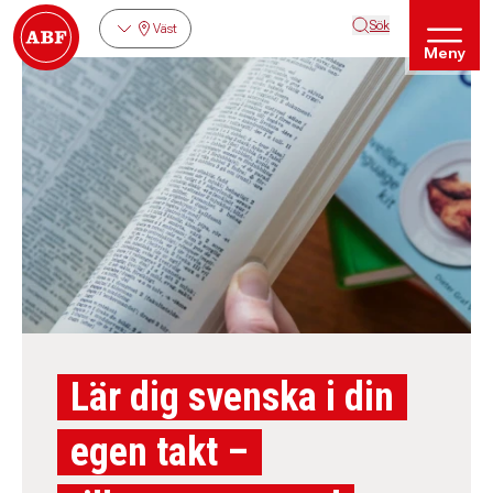
Sök
Väst
Meny
Lär dig svenska i din
egen takt –