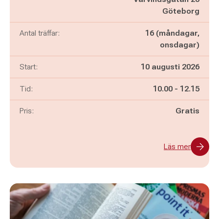
Göteborg
Antal träffar:
16 (måndagar,
onsdagar)
Start:
10 augusti 2026
Pågår mellan
och
Tid:
10.00
-
12.15
Pris:
Gratis
Läs mer