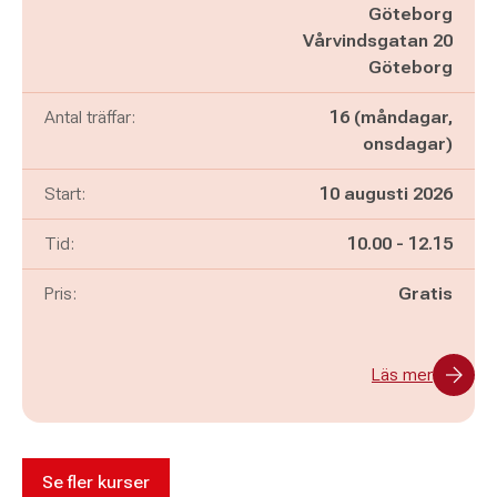
Göteborg
Vårvindsgatan 20
Göteborg
Antal träffar:
16 (måndagar,
onsdagar)
Start:
10 augusti 2026
Pågår mellan
och
Tid:
10.00
-
12.15
Pris:
Gratis
Läs mer
Se fler kurser