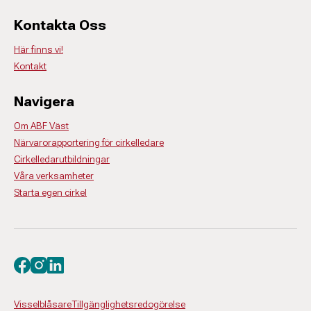
Kontakta Oss
Här finns vi!
Kontakt
Navigera
Om ABF Väst
Närvarorapportering för cirkelledare
Cirkelledarutbildningar
Våra verksamheter
Starta egen cirkel
Besök oss på facebook
Besök oss på instagram
Besök oss på linkedin
Visselblåsare
Tillgänglighetsredogörelse