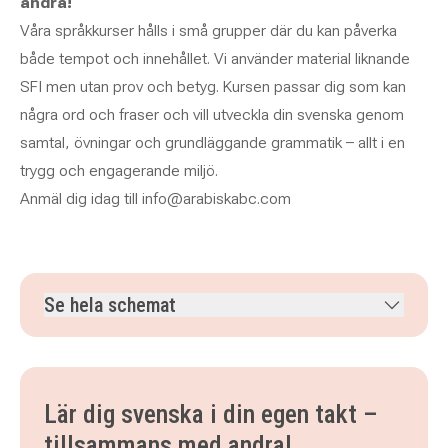
andra!
Våra språkkurser hålls i små grupper där du kan påverka
både tempot och innehållet. Vi använder material liknande
SFI men utan prov och betyg. Kursen passar dig som kan
några ord och fraser och vill utveckla din svenska genom
samtal, övningar och grundläggande grammatik – allt i en
trygg och engagerande miljö.
Anmäl dig idag till info@arabiskabc.com
Se hela schemat
måndag 10 augusti 2026
klockan 09.00–12.00
tisdag 11 augusti 2026
klockan 09.00–12.00
måndag 17 augusti 2026
klockan 09.00–12.00
Lär dig svenska i din egen takt –
tisdag 18 augusti 2026
klockan 09.00–12.00
tillsammans med andra!