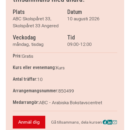
måndag 24 augusti 2026
klockan 09.00–12.00
tisdag 25 augusti 2026
klockan 09.00–12.00
Plats
Datum
måndag 31 augusti 2026
klockan 09.00–12.00
ABC Skolspåret 33,
10 augusti 2026
tisdag 1 september 2026
klockan 09.00–12.00
Skolspåret 33 Angered
Veckodag
Tid
måndag, tisdag
09.00-12.00
Pris:
Gratis
Kurs eller evenemang:
Kurs
Antal träffar:
10
Arrangemangsnummer:
850499
Medarrangör:
ABC - Arabiska Bokstavscentret
Anmäl dig
Gå tillsammans, dela kursen:
Anmäl dig till Lär dig svenska i din egen takt –