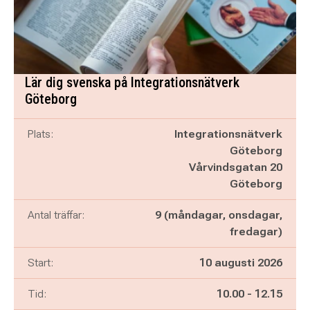
Lär dig svenska på Integrationsnätverk
Göteborg
Plats:
Integrationsnätverk
Göteborg
Vårvindsgatan 20
Göteborg
Antal träffar:
9 (måndagar, onsdagar,
fredagar)
Start:
10 augusti 2026
Pågår mellan
och
Tid:
10.00
-
12.15