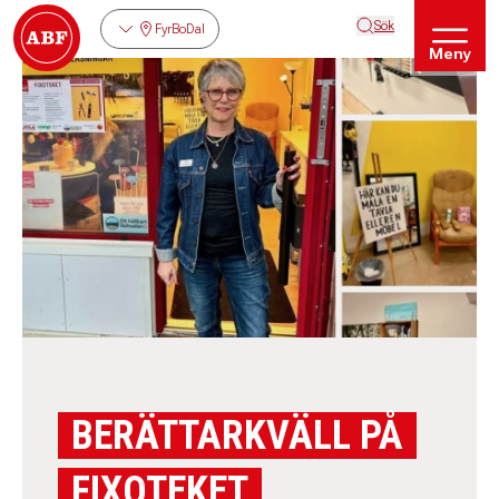
Sök
FyrBoDal
Meny
BERÄTTARKVÄLL PÅ
FIXOTEKET