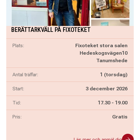
BERÄTTARKVÄLL PÅ FIXOTEKET
Plats:
Fixoteket stora salen
Hedeskogsvägen10
Tanumshede
Antal träffar:
1 (torsdag)
Start:
3 december 2026
Pågår mellan
och
Tid:
17.30
-
19.00
Pris:
Gratis
Läs mer och anmäl dig