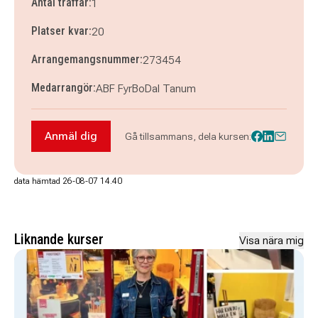
Antal träffar:
1
Platser kvar:
20
Arrangemangsnummer:
273454
Medarrangör:
ABF FyrBoDal Tanum
Anmäl dig
Gå tillsammans, dela kursen:
Anmäl dig till BERÄTTARKVÄLL PÅ FIXOTEKET
data hämtad 26-08-07 14.40
Liknande kurser
Visa nära mig