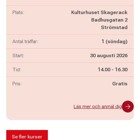
Plats:
Kulturhuset Skagerack
Badhusgatan 2
Strömstad
Antal träffar:
1 (söndag)
Start:
30 augusti 2026
Pågår mellan
och
Tid:
14.00
-
16.30
Pris:
Gratis
Läs mer och anmäl dig
Se fler kurser