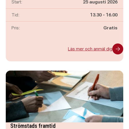
Start:
25 augusti 2026
Pågår mellan
och
Tid:
13.30
-
16.00
Pris:
Gratis
Läs mer och anmäl dig
Strömstads framtid