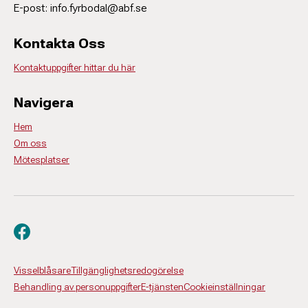
E-post: info.fyrbodal@abf.se
Kontakta Oss
Kontaktuppgifter hittar du här
Navigera
Hem
Om oss
Mötesplatser
Besök oss på facebook
Visselblåsare
Tillgänglighetsredogörelse
Behandling av personuppgifter
E-tjänsten
Cookieinställningar