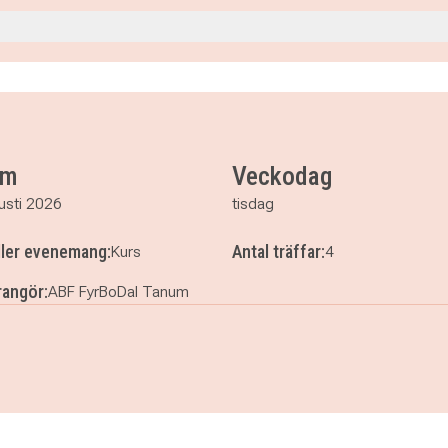
0
um
Veckodag
usti 2026
tisdag
ller evenemang:
Antal träffar:
Kurs
4
angör:
ABF FyrBoDal Tanum