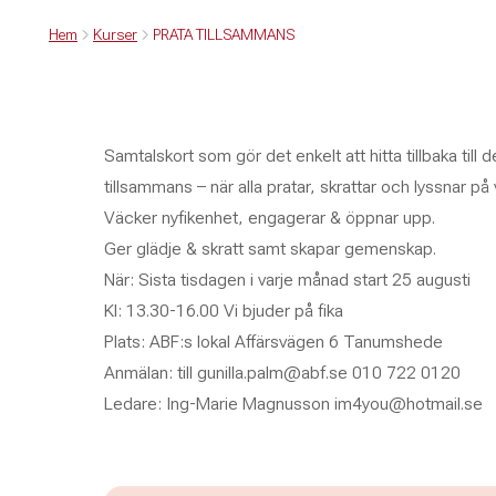
Hem
Kurser
PRATA TILLSAMMANS
Samtalskort som gör det enkelt att hitta tillbaka till 
tillsammans – när alla pratar, skrattar och lyssnar på
Väcker nyfikenhet, engagerar & öppnar upp.
Ger glädje & skratt samt skapar gemenskap.
När: Sista tisdagen i varje månad start 25 augusti
Kl: 13.30-16.00 Vi bjuder på fika
Plats: ABF:s lokal Affärsvägen 6 Tanumshede
Anmälan: till gunilla.palm@abf.se 010 722 0120
Ledare: Ing-Marie Magnusson im4you@hotmail.se