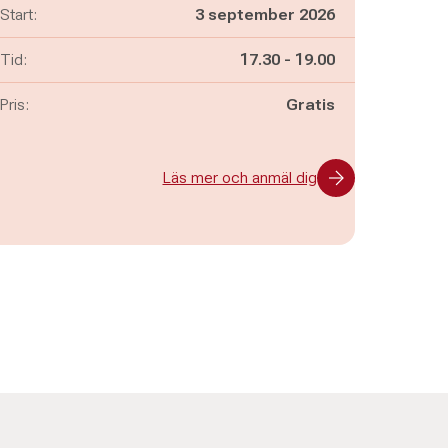
Start:
3 september 2026
Pågår mellan
och
Tid:
17.30
-
19.00
Pris:
Gratis
Läs mer och anmäl dig