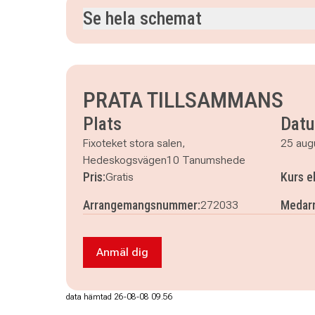
Se hela schemat
tisdag 25 augusti 2026
klockan 13.30–16.00
tisdag 29 september 2026
klockan 13.30–16.0
tisdag 13 oktober 2026
klockan 13.30–16.00
PRATA TILLSAMMANS
tisdag 24 november 2026
klockan 13.30–16.00
Plats
Dat
Fixoteket stora salen,
25 aug
Hedeskogsvägen10 Tanumshede
Pris:
Kurs e
Gratis
Arrangemangsnummer:
Medarr
272033
Anmäl dig
Anmäl dig till PRATA TILLSAMMANS
data hämtad 26-08-08 09.56