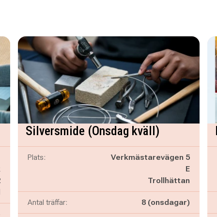
Silversmide (Onsdag kväll)
t
Plats:
Verkmästarevägen 5
k
E
2
Trollhättan
d
Antal träffar:
8 (onsdagar)
)