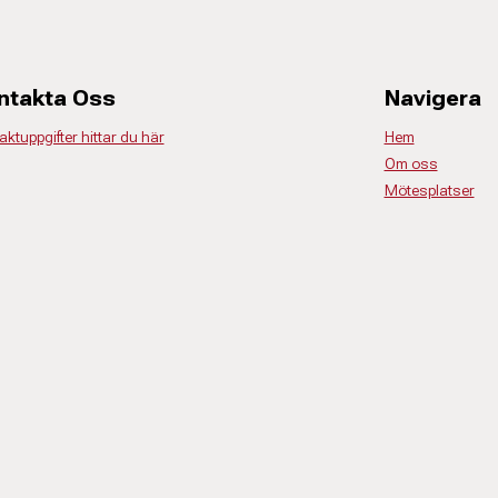
ntakta Oss
Navigera
ktuppgifter hittar du här
Hem
Om oss
Mötesplatser