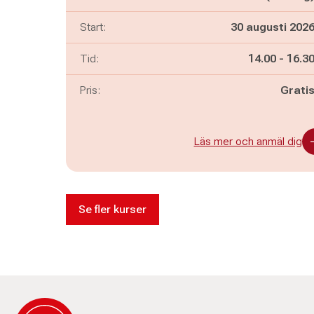
Start:
30 augusti 202
Pågår mella
och
Tid:
14.00
-
16.3
Pris:
Grati
Läs mer och anmäl dig
Se fler kurser