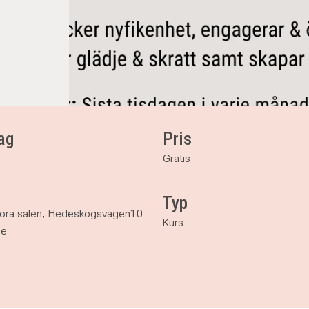
ag
Pris
Gratis
Typ
stora salen, Hedeskogsvägen10
Kurs
de