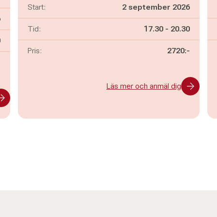
Start:
2 september 2026
6
Pågår mellan
och
Tid:
17.30
-
20.30
n
0
Pris:
2720:-
s
Läs mer och anmäl dig