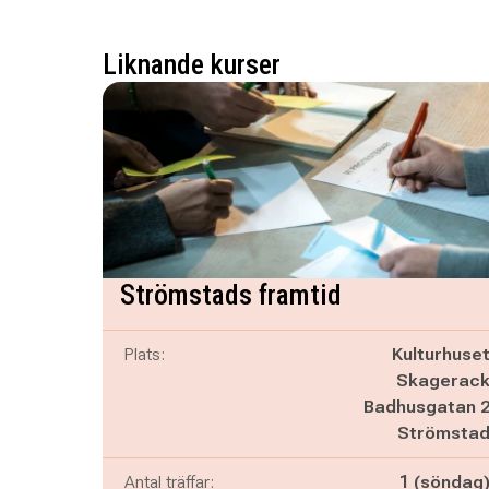
Liknande kurser
Strömstads framtid
Plats:
Kulturhuse
Skagerac
Badhusgatan 
Strömsta
Antal träffar:
1 (söndag