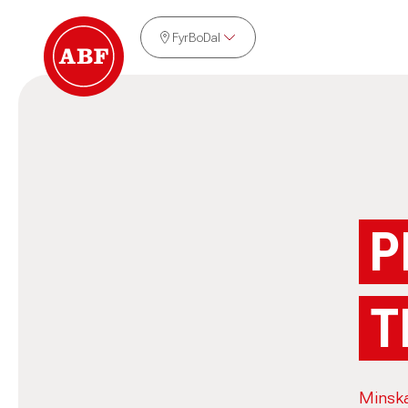
FyrBoDal
P
T
Minska