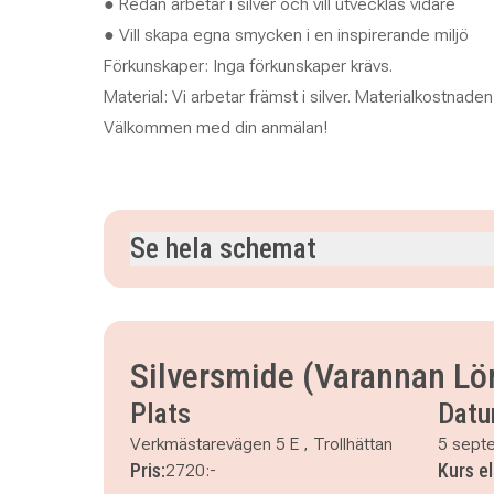
● Redan arbetar i silver och vill utvecklas vidare
● Vill skapa egna smycken i en inspirerande miljö
Förkunskaper: Inga förkunskaper krävs.
Material: Vi arbetar främst i silver. Materialkostnaden
Välkommen med din anmälan!
Se hela schemat
lördag 5 september 2026
klockan 10.00–13.00
söndag 6 september 2026
klockan 10.00–13.0
lördag 19 september 2026
klockan 10.00–13.0
Silversmide (Varannan Lö
söndag 20 september 2026
klockan 10.00–13.
Plats
Dat
lördag 3 oktober 2026
klockan 10.00–13.00
söndag 4 oktober 2026
klockan 10.00–13.00
Verkmästarevägen 5 E , Trollhättan
5 sept
lördag 17 oktober 2026
klockan 10.00–13.00
Pris:
Kurs e
2720:-
söndag 18 oktober 2026
klockan 10.00–13.00