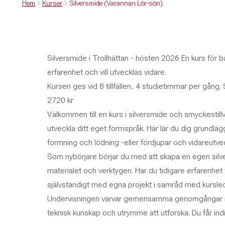
Hem
Kurser
Silversmide (Varannan Lör-sön)
Silversmide i Trollhättan - hösten 2026 En kurs för 
erfarenhet och vill utvecklas vidare.
Kursen ges vid 8 tillfällen, 4 studietimmar per gång. 
2720 kr
Välkommen till en kurs i silversmide och smyckestillv
utveckla ditt eget formspråk. Här lär du dig grundläg
formning och lödning -eller fördjupar och vidareutvec
Som nybörjare börjar du med att skapa en egen silverr
materialet och verktygen. Har du tidigare erfarenhet 
självständigt med egna projekt i samråd med kursle
Undervisningen varvar gemensamma genomgångar me
teknisk kunskap och utrymme att utforska. Du får in