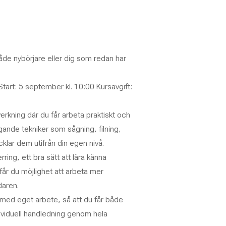
både nybörjare eller dig som redan har
Start: 5 september kl. 10:00 Kursavgift:
erkning där du får arbeta praktiskt och
gande tekniker som sågning, filning,
klar dem utifrån din egen nivå.
ing, ett bra sätt att lära känna
får du möjlighet att arbeta mer
daren.
d eget arbete, så att du får både
dividuell handledning genom hela