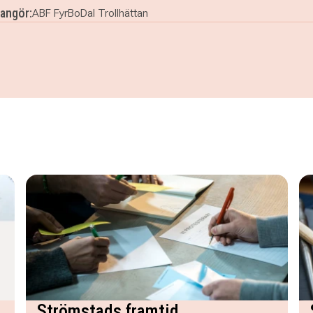
angör:
ABF FyrBoDal Trollhättan
Lör-sön)
Strömstads framtid