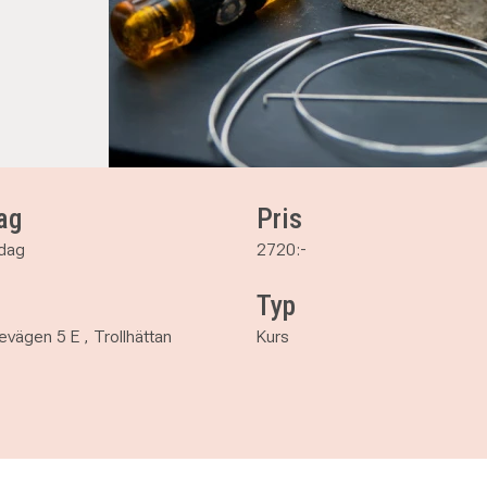
ag
Pris
ndag
2720:-
Typ
vägen 5 E , Trollhättan
Kurs