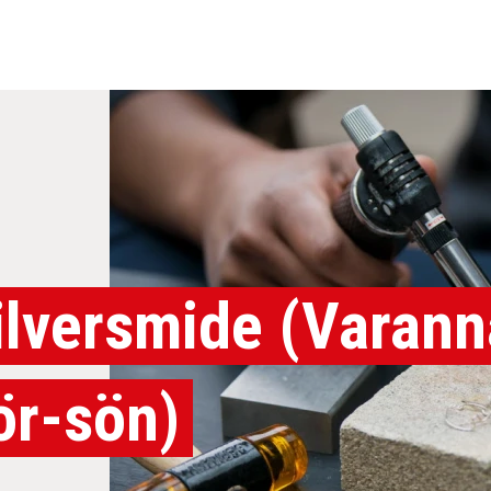
ilversmide (Varan
ör-sön)