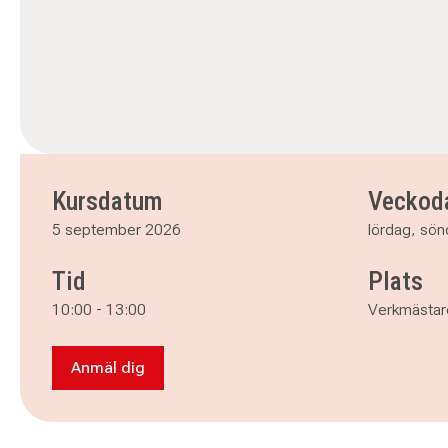
Kursdatum
Veckod
5 september 2026
lördag, sö
Tid
Plats
10:00
-
13:00
Verkmästare
Anmäl dig
Anmäl dig till Silversmide (Varannan Lör-sön)