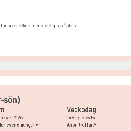
 för silver tillkommer och köps på plats.
0
0
r-sön)
00
um
Veckodag
ember 2026
lördag, söndag
ller evenemang:
Antal träffar:
Kurs
8