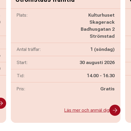
n
Plats:
Kulturhuset
0
Skagerack
e
Badhusgatan 2
Strömstad
)
Antal träffar:
1 (söndag)
6
Start:
30 augusti 2026
n
0
Pågår mellan
och
Tid:
14.00
-
16.30
s
Pris:
Gratis
Läs mer och anmäl dig