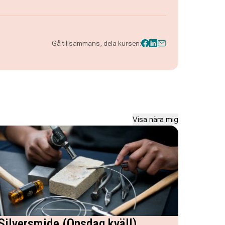
Gå tillsammans, dela kursen:
Visa nära mig
Silversmide (Onsdag kväll)