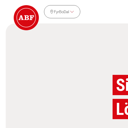
FyrBoDal
S
L