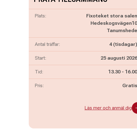
Plats:
Fixoteket stora sale
Hedeskogsvägen1
Tanumshed
Antal träffar:
4 (tisdagar
Start:
25 augusti 202
Pågår mella
och
Tid:
13.30
-
16.0
Pris:
Grati
Läs mer och anmäl dig