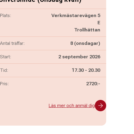
Plats:
Verkmästarevägen 5
E
Trollhättan
Antal träffar:
8 (onsdagar)
Start:
2 september 2026
Pågår mellan
och
Tid:
17.30
-
20.30
Pris:
2720:-
Läs mer och anmäl dig