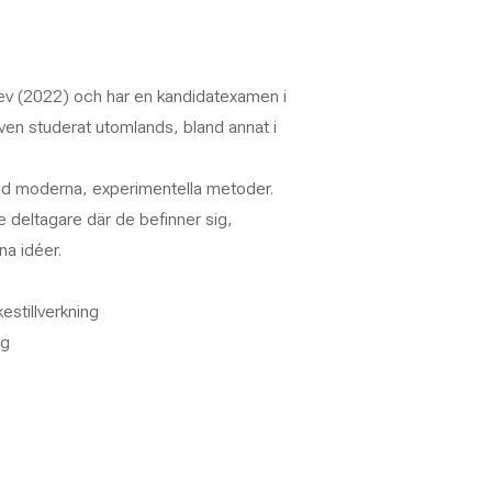
rev (2022) och har en kandidatexamen i
en studerat utomlands, bland annat i
med moderna, experimentella metoder.
e deltagare där de befinner sig,
na idéer.
stillverkning
ng