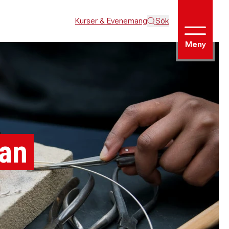
Kurser & Evenemang
Sök
Meny
nan