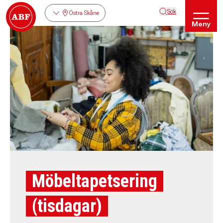
Sök
Östra Skåne
Meny
Möbeltapetsering
(tisdagar)