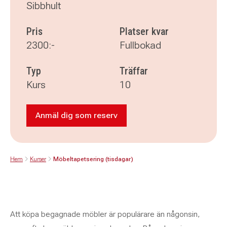
Sibbhult
Pris
Platser kvar
2300:-
Fullbokad
Typ
Träffar
Kurs
10
Anmäl dig som reserv
Anmäl dig som reserv till Möbeltapetseri
Hem
Kurser
Möbeltapetsering (tisdagar)
Att köpa begagnade möbler är populärare än någonsin,