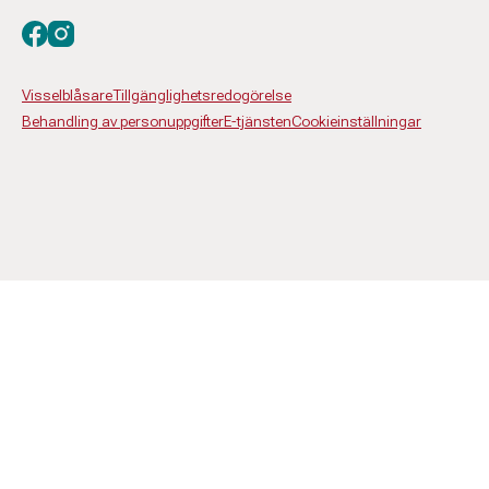
Besök oss på facebook
Besök oss på instagram
Visselblåsare
Tillgänglighetsredogörelse
Behandling av personuppgifter
E-tjänsten
Cookieinställningar