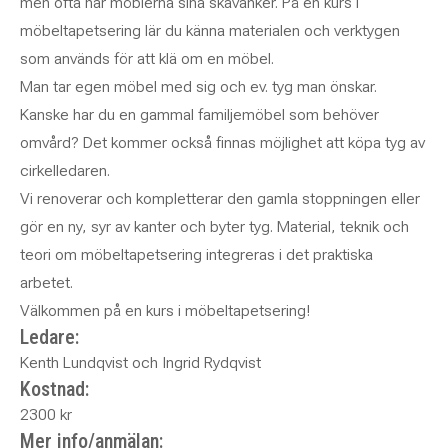
men ofta har möblerna sina skavanker. På en kurs i
möbeltapetsering lär du känna materialen och verktygen
som används för att klä om en möbel.
Man tar egen möbel med sig och ev. tyg man önskar.
Kanske har du en gammal familjemöbel som behöver
omvård? Det kommer också finnas möjlighet att köpa tyg av
cirkelledaren.
Vi renoverar och kompletterar den gamla stoppningen eller
gör en ny, syr av kanter och byter tyg. Material, teknik och
teori om möbeltapetsering integreras i det praktiska
arbetet.
Välkommen på en kurs i möbeltapetsering!
Ledare:
Kenth Lundqvist och Ingrid Rydqvist
Kostnad:
2300 kr
Mer info/anmälan: