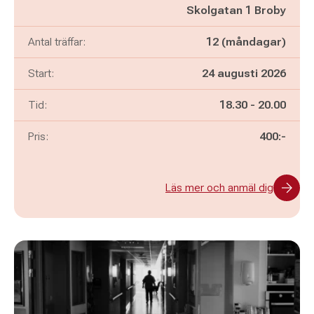
Skolgatan 1 Broby
Antal träffar:
12 (måndagar)
Start:
24 augusti 2026
Pågår mellan
och
Tid:
18.30
-
20.00
Pris:
400:-
Läs mer och anmäl dig