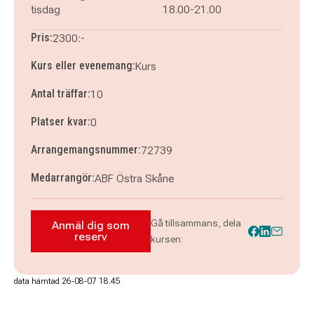
tisdag 17 november 2026
klockan 18.00–21.00
tisdag
18.00-21.00
Pris:
2300:-
Kurs eller evenemang:
Kurs
Antal träffar:
10
Platser kvar:
0
Arrangemangsnummer:
72739
Medarrangör:
ABF Östra Skåne
Gå tillsammans, dela
Anmäl dig som
Anmäl dig som reserv till Möbeltapetsering
reserv
kursen:
data hämtad 26-08-07 18.45