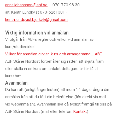
anna.johansson@abf.se
, - 070-770 98 30
alt. Kenth Lundkvist 070-5261381 -
kenth.lundqvist.bjorkvik@gmail.com
Viktig information vid anmälan:
Vi utgår från ABFs regler och villkor vid anmälan av
kurs/studiecirkel:
Villkor för anmälan cirklar, kurs och arrangemang – ABF
ABF Skåne Nordost förbehåller sig rätten att skjuta fram
eller ställa in en kurs om antalet deltagare är för få till
kursstart.
Avanmälan:
Du har rätt (enligt ångerfristen) att inom 14 dagar ångra din
anmälan från att du fått din bekräftelse (fås direkt via mail
vid webanmälan). Avanmälan ska då tydligt framgå till oss på
ABF Skåne Nordost (mail eller telefon:
Kontakt
)