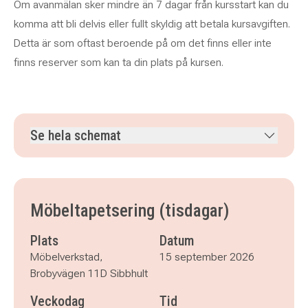
Om avanmälan sker mindre än 7 dagar från kursstart kan du
komma att bli delvis eller fullt skyldig att betala kursavgiften.
Detta är som oftast beroende på om det finns eller inte
finns reserver som kan ta din plats på kursen.
Se hela schemat
tisdag 15 september 2026
klockan 18.00–21.00
tisdag 22 september 2026
klockan 18.00–21.00
tisdag 29 september 2026
klockan 18.00–21.00
Möbeltapetsering (tisdagar)
tisdag 6 oktober 2026
klockan 18.00–21.00
tisdag 13 oktober 2026
klockan 18.00–21.00
Plats
Datum
tisdag 20 oktober 2026
klockan 18.00–21.00
Möbelverkstad,
15 september 2026
tisdag 27 oktober 2026
klockan 18.00–21.00
Brobyvägen 11D Sibbhult
tisdag 3 november 2026
klockan 18.00–21.00
Veckodag
Tid
tisdag 10 november 2026
klockan 18.00–21.00