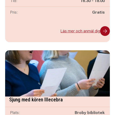
Pågår mellan
och
Tid:
16.30
-
18.00
Pris:
Gratis
Läs mer och anmäl dig
Sjung med kören Illecebra
Plats:
Broby bibliotek