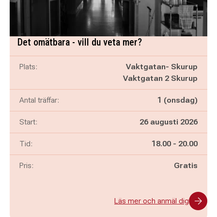
Det omätbara - vill du veta mer?
Plats:
Vaktgatan- Skurup
Vaktgatan 2 Skurup
Antal träffar:
1 (onsdag)
Start:
26 augusti 2026
Pågår mellan
och
Tid:
18.00
-
20.00
Pris:
Gratis
Läs mer och anmäl dig