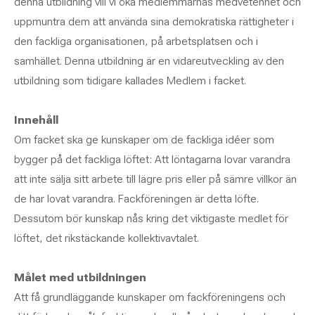
denna utbildning vill vi öka medlemmarnas medvetenhet och
uppmuntra dem att använda sina demokratiska rättigheter i
den fackliga organisationen, på arbetsplatsen och i
samhället. Denna utbildning är en vidareutveckling av den
utbildning som tidigare kallades Medlem i facket.
Innehåll
Om facket ska ge kunskaper om de fackliga idéer som
bygger på det fackliga löftet: Att löntagarna lovar varandra
att inte sälja sitt arbete till lägre pris eller på sämre villkor än
de har lovat varandra. Fackföreningen är detta löfte.
Dessutom bör kunskap nås kring det viktigaste medlet för
löftet, det rikstäckande kollektivavtalet.
Målet med utbildningen
Att få grundläggande kunskaper om fackföreningens och