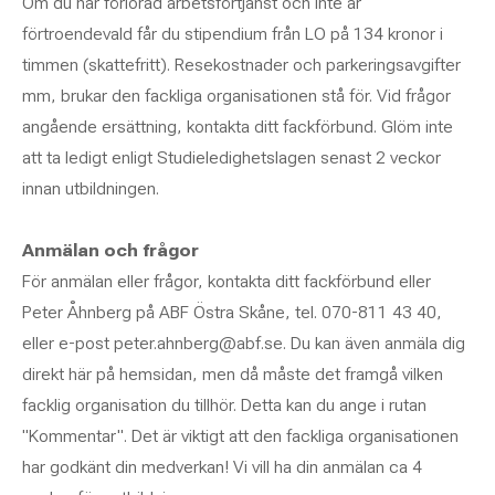
Om du har förlorad arbetsförtjänst och inte är
förtroendevald får du stipendium från LO på 134 kronor i
timmen (skattefritt). Resekostnader och parkeringsavgifter
mm, brukar den fackliga organisationen stå för. Vid frågor
angående ersättning, kontakta ditt fackförbund. Glöm inte
att ta ledigt enligt Studieledighetslagen senast 2 veckor
innan utbildningen.
Anmälan och frågor
För anmälan eller frågor, kontakta ditt fackförbund eller
Peter Åhnberg på ABF Östra Skåne, tel. 070-811 43 40,
eller e-post peter.ahnberg@abf.se. Du kan även anmäla dig
direkt här på hemsidan, men då måste det framgå vilken
facklig organisation du tillhör. Detta kan du ange i rutan
"Kommentar". Det är viktigt att den fackliga organisationen
har godkänt din medverkan! Vi vill ha din anmälan ca 4