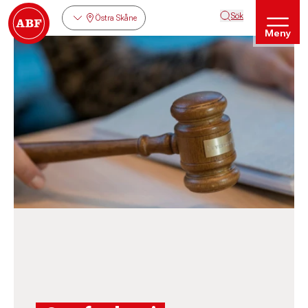
Sök
Östra Skåne
Meny