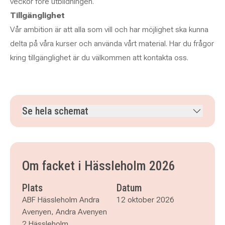
veckor före utbildningen.
Tillgänglighet
Vår ambition är att alla som vill och har möjlighet ska kunna
delta på våra kurser och använda vårt material. Har du frågor
kring tillgänglighet är du välkommen att kontakta oss.
Se hela schemat
måndag 12 oktober 2026
klockan 08.30–16.30
tisdag 13 oktober 2026
klockan 08.30–16.30
onsdag 14 oktober 2026
klockan 08.30–16.30
Om facket i Hässleholm 2026
Plats
Datum
ABF Hässleholm Andra
12 oktober 2026
Avenyen, Andra Avenyen
2 Hässleholm