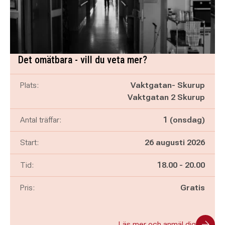
Det omätbara - vill du veta mer?
Plats:
Vaktgatan- Skurup
Vaktgatan 2 Skurup
Antal träffar:
1 (onsdag)
Start:
26 augusti 2026
Pågår mellan
och
Tid:
18.00
-
20.00
Pris:
Gratis
Läs mer och anmäl dig