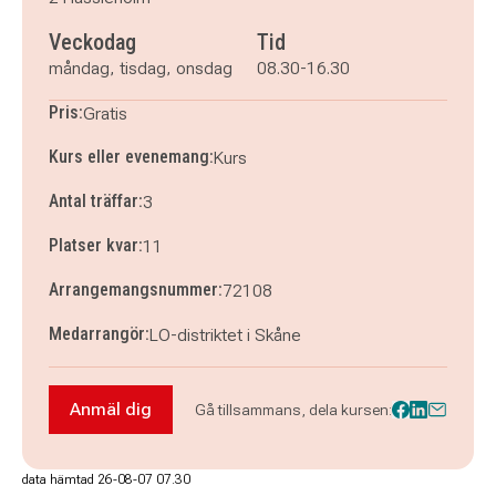
Veckodag
Tid
måndag, tisdag, onsdag
08.30-16.30
Pris:
Gratis
Kurs eller evenemang:
Kurs
Antal träffar:
3
Platser kvar:
11
Arrangemangsnummer:
72108
Medarrangör:
LO-distriktet i Skåne
Anmäl dig
Gå tillsammans, dela kursen:
Anmäl dig till Om facket i Hässleholm 2026
data hämtad 26-08-07 07.30