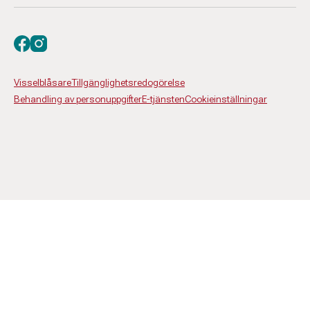
Besök oss på facebook
Besök oss på instagram
Visselblåsare
Tillgänglighetsredogörelse
Behandling av personuppgifter
E-tjänsten
Cookieinställningar