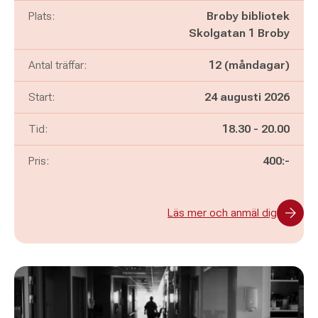
Plats:
Broby bibliotek
Skolgatan 1 Broby
Antal träffar:
12 (måndagar)
Start:
24 augusti 2026
Pågår mellan
och
Tid:
18.30
-
20.00
Pris:
400:-
Läs mer och anmäl dig