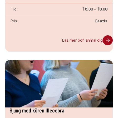
Pågår mellan
och
Tid:
16.30
-
18.00
Pris:
Gratis
Läs mer och anmäl dig
Sjung med kören Illecebra