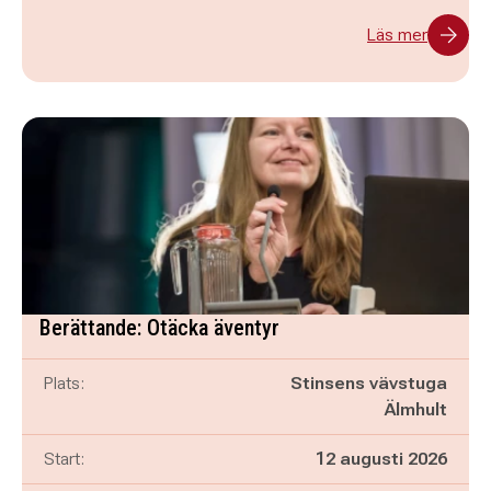
Läs mer
Berättande: Otäcka äventyr
Plats:
Stinsens vävstuga
Älmhult
Start:
12 augusti 2026