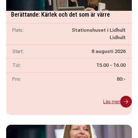
Berättande: Kärlek och det som är värre
Plats:
Stationshuset i Lidhult
Lidhult
Start:
8 augusti 2026
Pågår mellan
och
Tid:
15.00
-
16.00
Pris:
80:-
Läs mer