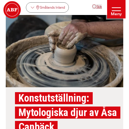
Sök
Smålands Inland
Meny
Konstutställning:
Mytologiska djur av Åsa
Canbäck