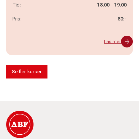
Pågår mellan
och
Tid:
18.00
-
19.00
Pris:
80:-
Läs mer
Se fler kurser