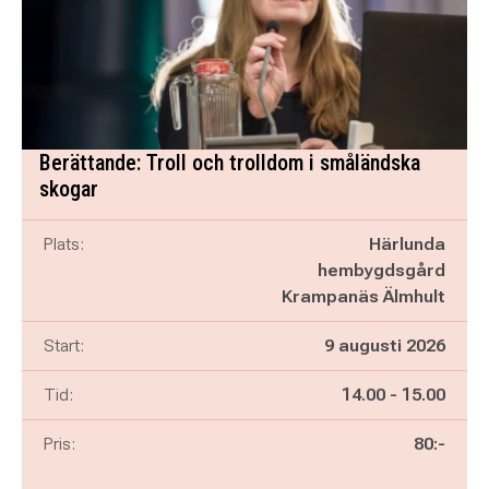
Berättande: Troll och trolldom i småländska
skogar
Plats:
Härlunda
hembygdsgård
Krampanäs Älmhult
Start:
9 augusti 2026
Pågår mellan
och
Tid:
14.00
-
15.00
Pris:
80:-