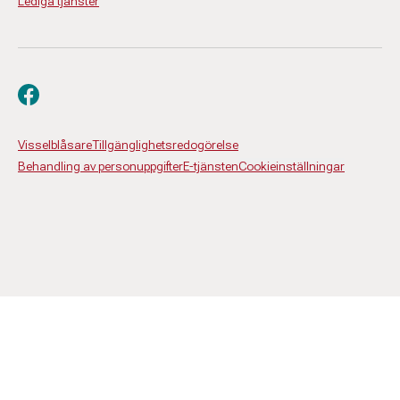
Lediga tjänster
Besök oss på facebook
Visselblåsare
Tillgänglighetsredogörelse
Behandling av personuppgifter
E-tjänsten
Cookieinställningar