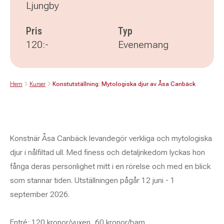
Ljungby
Pris
Typ
120:-
Evenemang
Hem
Kurser
Konstutställning: Mytologiska djur av Åsa Canbäck
Konstnär Åsa Canbäck levandegör verkliga och mytologiska
djur i nålfiltad ull. Med finess och detaljrikedom lyckas hon
fånga deras personlighet mitt i en rörelse och med en blick
som stannar tiden. Utställningen pågår 12 juni - 1
september 2026.
Entré: 120 kronor/vuxen, 60 kronor/barn.