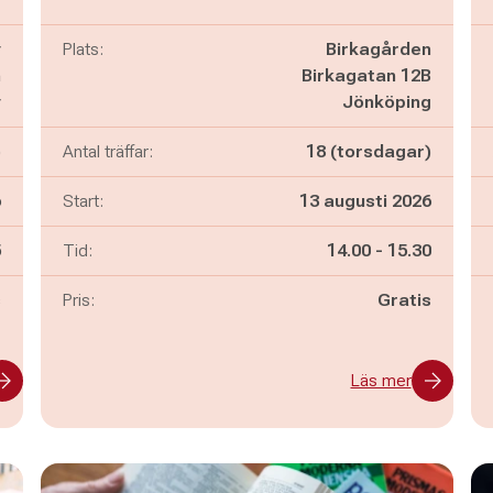
y
Plats:
Birkagården
n
Birkagatan 12B
y
Jönköping
)
Antal träffar:
18 (torsdagar)
6
Start:
13 augusti 2026
n
Pågår mellan
och
5
Tid:
14.00
-
15.30
s
Pris:
Gratis
Läs mer