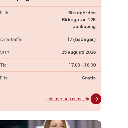
Plats:
Birkagården
Birkagatan 12B
Jönköping
Antal träffar:
17 (tisdagar)
Start:
25 augusti 2026
Pågår mellan
och
Tid:
17.00
-
18.30
Pris:
Gratis
Läs mer och anmäl dig