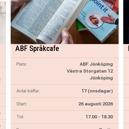
ABF Språkcafe
Plats:
ABF Jönköping
Västra Storgatan 12
g
Jönköping
2
g
Antal träffar:
17 (onsdagar)
)
Start:
26 augusti 2026
6
Pågår mellan
och
Tid:
17.00
-
18.30
n
5