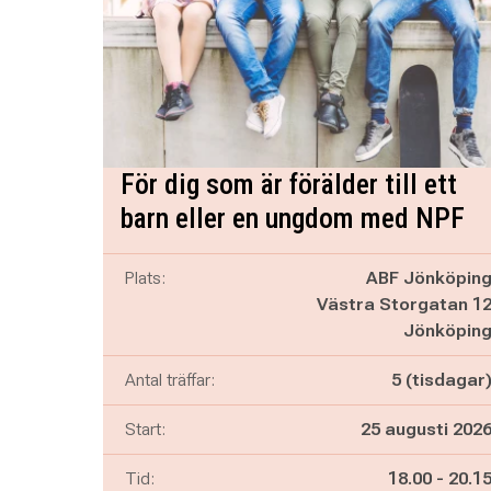
För dig som är förälder till ett
barn eller en ungdom med NPF
Plats:
ABF Jönköpin
Västra Storgatan 1
Jönköpin
Antal träffar:
5 (tisdagar
Start:
25 augusti 202
Pågår mella
och
Tid:
18.00
-
20.1