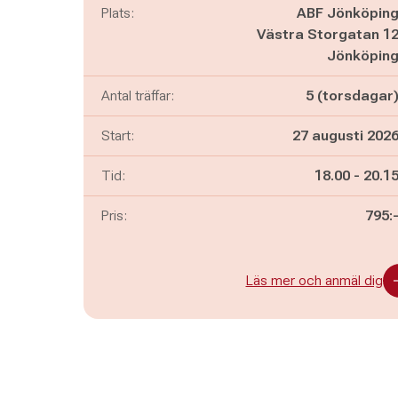
Plats:
ABF Jönköpin
Västra Storgatan 1
Jönköpin
Antal träffar:
5 (torsdagar
Start:
27 augusti 202
Pågår mella
och
Tid:
18.00
-
20.1
Pris:
795:
Läs mer och anmäl dig