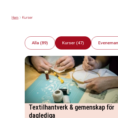
Hem
Kurser
Alla (89)
Kurser (47)
Eveneman
Textilhantverk & gemenskap för
daglediga