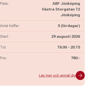
Plats:
ABF Jönköping
Västra Storgatan 12
Jönköping
Antal träffar:
5 (lördagar)
Start:
29 augusti 2026
Pågår mellan
och
Tid:
18.00
-
20.15
Pris:
780:-
Läs mer och anmäl dig