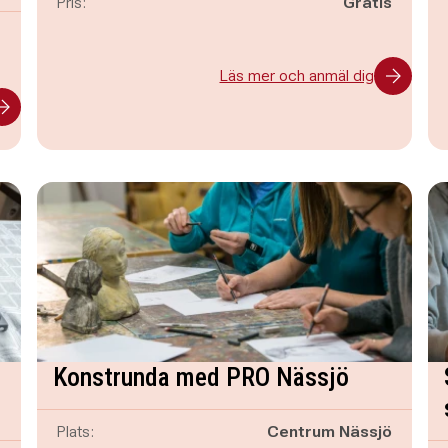
Pris:
Gratis
-
Läs mer och anmäl dig
Konstrunda med PRO Nässjö
Plats:
Centrum Nässjö