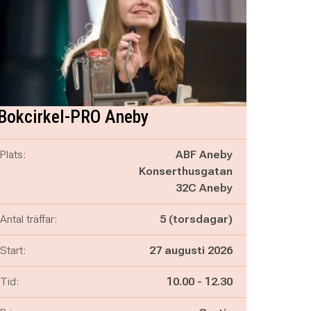
Bokcirkel-PRO Aneby
Plats:
ABF Aneby
Konserthusgatan
32C Aneby
Antal träffar:
5 (torsdagar)
Start:
27 augusti 2026
Pågår mellan
och
Tid:
10.00
-
12.30