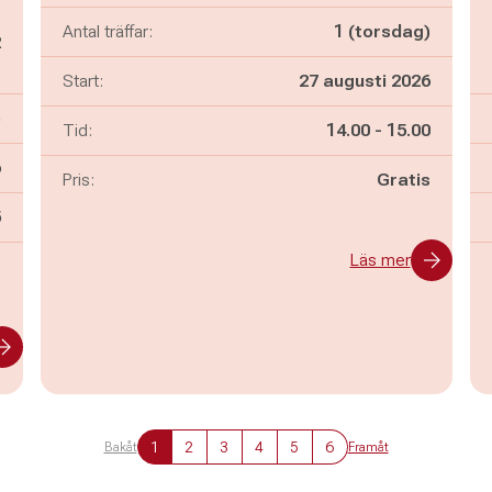
g
Antal träffar:
1 (torsdag)
2
g
Start:
27 augusti 2026
)
Pågår mellan
och
Tid:
14.00
-
15.00
6
Pris:
Gratis
n
5
Läs mer
-
1
2
3
4
5
6
Bakåt
Framåt