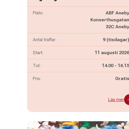
Plats:
ABF Aneb
Konserthusgata
32C Aneb
Antal träffar:
9 (tisdagar
Start:
11 augusti 202
Pågår mella
och
Tid:
14.00
-
16.1
Pris:
Grati
Läs mer