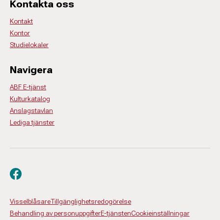
Kontakta oss
Kontakt
Kontor
Studielokaler
Navigera
ABF E-tjänst
Kulturkatalog
Anslagstavlan
Lediga tjänster
Besök oss på facebook
Visselblåsare
Tillgänglighetsredogörelse
Behandling av personuppgifter
E-tjänsten
Cookieinställningar