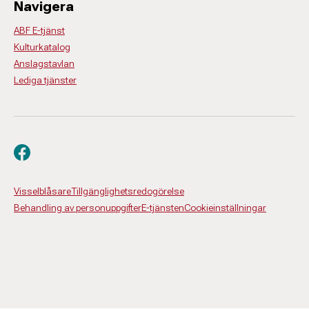
Navigera
ABF E-tjänst
Kulturkatalog
Anslagstavlan
Lediga tjänster
Besök oss på facebook
Visselblåsare
Tillgänglighetsredogörelse
Behandling av personuppgifter
E-tjänsten
Cookieinställningar