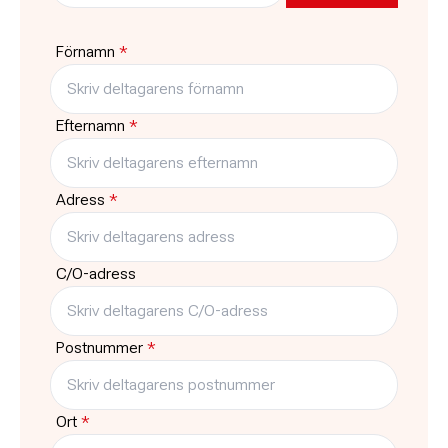
Gratis
6
Förnamn
*
Typ
Träffar
Kurs
1
Efternamn
*
Adress
*
C/O-adress
Postnummer
*
Ort
*