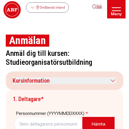
Sök
Smålands Inland
Meny
Anmälan
Anmäl dig till kursen:
Studieorganisatörsutbildning
Kursinformation
Kursdatum
Veckodag
1. Deltagare*
1 september 2026
tisdag
Tid
Plats
Personnummer (YYYYMMDDXXXX)
*
17:30
-
20:30
Digitalt
Pris
Platser kvar