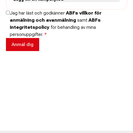
Skriv koden utan mellanslag och skriv stora och små bokstäver när
Jag har läst och godkänner
ABFs villkor för
de anges.
anmälning och avanmälning
samt
ABFs
integritetspolicy
för behandling av mina
personuppgifter.
*