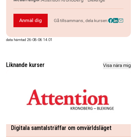
Anmäl dig
Gå tillsammans, dela kursen:
Anmäl dig till Attentions digitala träff om LSS/S
data hämtad 26-08-06 14.01
Liknande kurser
Visa nära mig
Digitala samtalsträffar om omvärldsläget