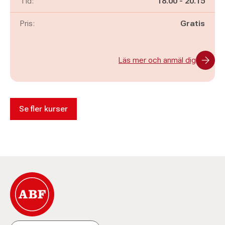
Pågår mellan
och
Tid:
18.00
-
20.15
Pris:
Gratis
Läs mer och anmäl dig
Se fler kurser