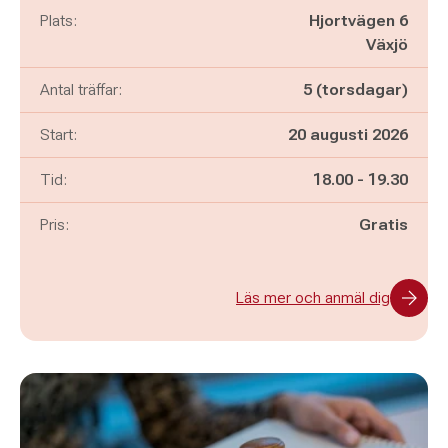
Plats:
Hjortvägen 6
Växjö
Antal träffar:
5 (torsdagar)
Start:
20 augusti 2026
Pågår mellan
och
Tid:
18.00
-
19.30
Pris:
Gratis
Läs mer och anmäl dig