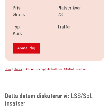
Pris
Platser kvar
Gratis
23
Typ
Träffar
Kurs
1
Anmäl dig
Anmäl dig till Attentions digitala träff om LSS/
Hem
Kurser
Attentions digitala träff om LSS/SoL-insatser
Detta datum diskuterar vi:
LSS/SoL-
insatser