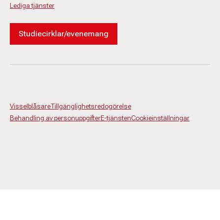
Lediga tjänster
Studiecirklar/evenemang
Visselblåsare
Tillgänglighetsredogörelse
Behandling av personuppgifter
E-tjänsten
Cookieinställningar