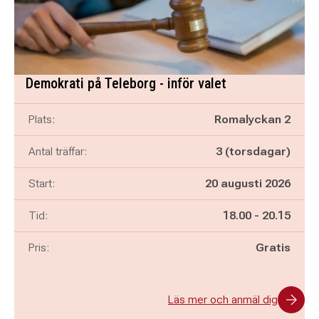
Demokrati på Teleborg - inför valet
Plats:
Romalyckan 2
Antal träffar:
3 (torsdagar)
Start:
20 augusti 2026
Pågår mellan
och
Tid:
18.00
-
20.15
Pris:
Gratis
Läs mer och anmäl dig