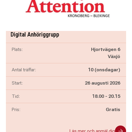
Digital Anhöriggrupp
Plats:
Hjortvägen 6
Växjö
Antal träffar:
10 (onsdagar)
Start:
26 augusti 2026
Pågår mellan
och
Tid:
18.00
-
20.15
Pris:
Gratis
Läs mer och anmäl dig