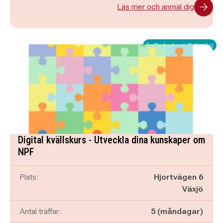
Läs mer och anmäl dig
Fullbokad - ställ dig i kö
Digital kvällskurs - Utveckla dina kunskaper om
NPF
Plats:
Hjortvägen 6
Växjö
Antal träffar:
5 (måndagar)