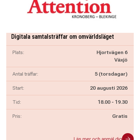
Digitala samtalsträffar om omvärldsläget
Plats:
Hjortvägen 6
Växjö
Antal träffar:
5 (torsdagar)
Start:
20 augusti 2026
Pågår mellan
och
Tid:
18.00
-
19.30
Pris:
Gratis
Läs mer och anmäl dig