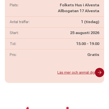
Plats:
Folkets Hus i Alvesta
Allbogatan 17 Alvesta
Antal träffar:
1 (tisdag)
Start:
25 augusti 2026
Pågår mellan
och
Tid:
15.00
-
19.00
Pris:
Gratis
Läs mer och anmäl dig