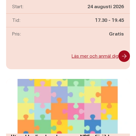
Start:
24 augusti 2026
Pågår mellan
och
Tid:
17.30
-
19.45
Pris:
Gratis
Läs mer och anmäl dig