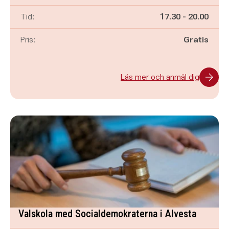
Pågår mellan
och
Tid:
17.30
-
20.00
Pris:
Gratis
Läs mer och anmäl dig
Valskola med Socialdemokraterna i Alvesta