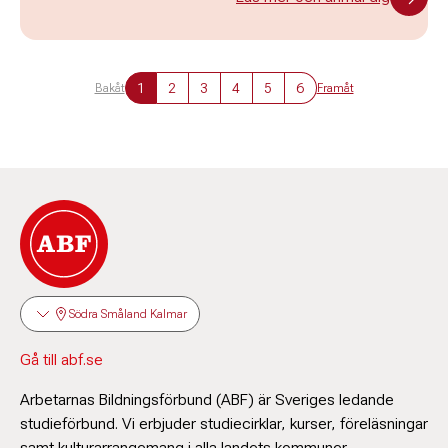
1
2
3
4
5
6
Bakåt
Framåt
Södra Småland Kalmar
Gå till abf.se
Arbetarnas Bildningsförbund (ABF) är Sveriges ledande
studieförbund. Vi erbjuder studiecirklar, kurser, föreläsningar
samt kulturarrangemang i alla landets kommuner.