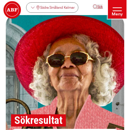
Sök
Södra Småland Kalmar
Meny
Sökresultat