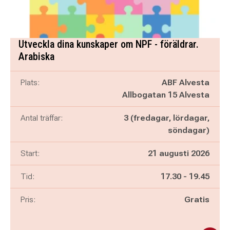
Utveckla dina kunskaper om NPF - föräldrar.
Arabiska
Plats:
ABF Alvesta
Allbogatan 15 Alvesta
Antal träffar:
3 (fredagar, lördagar,
söndagar)
Start:
21 augusti 2026
Pågår mellan
och
Tid:
17.30
-
19.45
Pris:
Gratis