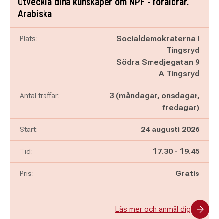
Utveckla dina kunskaper om NPF - föräldrar.
Arabiska
Plats:
Socialdemokraterna I
Tingsryd
Södra Smedjegatan 9
A Tingsryd
Antal träffar:
3 (måndagar, onsdagar,
fredagar)
Start:
24 augusti 2026
Pågår mellan
och
Tid:
17.30
-
19.45
Pris:
Gratis
Läs mer och anmäl dig