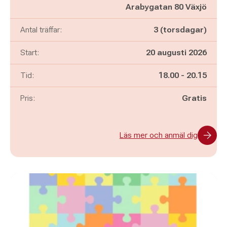
Arabygatan 80 Växjö
Antal träffar:
3 (torsdagar)
Start:
20 augusti 2026
Pågår mellan
och
Tid:
18.00
-
20.15
Pris:
Gratis
Läs mer och anmäl dig