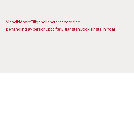
Visselblåsare
Tillgänglighetsredogörelse
Behandling av personuppgifter
E-tjänsten
Cookieinställningar