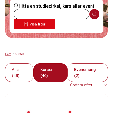
Hitta en studiecirkel, kurs eller event
Sök
Visa filter
Hem
Kurser
Alla
Kurser
Evenemang
(48)
(46)
(2)