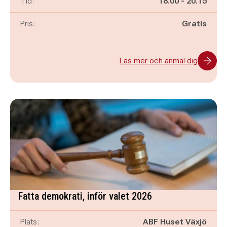
Pågår mellan
och
Tid:
18.00
-
20.15
Pris:
Gratis
Läs mer och anmäl dig
Fatta demokrati, inför valet 2026
Plats:
ABF Huset Växjö