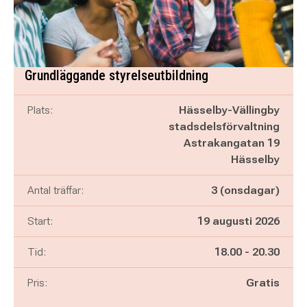
Grundläggande styrelseutbildning
Plats:
Hässelby-Vällingby
stadsdelsförvaltning
Astrakangatan 19
Hässelby
Antal träffar:
3 (onsdagar)
Start:
19 augusti 2026
Pågår mellan
och
Tid:
18.00
-
20.30
Pris:
Gratis