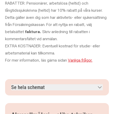
RABATTER: Pensionärer, arbetslösa (heltid) och
långtidssjukskrivna (heltid) har 10% rabatt på våra kurser.
Detta gäller även dig som har aktivitets- eller sjukersättning
från Försäkringskassan.
För att nyttja en rabatt, välj
betalsättet
faktura.
Skriv anledning till rabatten i
kommentarsfältet vid anmälan.
EXTRA KOSTNADER: Eventuell kostnad för studie- eller
arbetsmaterial kan tillkomma.
För mer information, läs gärna sidan
Vanliga frågor.
Se hela schemat
onsdag 16 september 2026
klockan 12.00–14.30
onsdag 23 september 2026
klockan 12.00–14.30
onsdag 30 september 2026
klockan 12.00–14.30