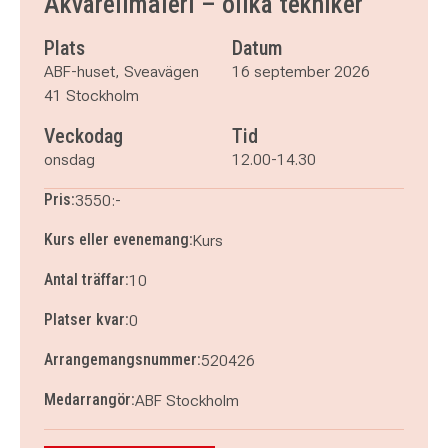
Akvarellmåleri – olika tekniker
onsdag 7 oktober 2026
klockan 12.00–14.30
onsdag 14 oktober 2026
klockan 12.00–14.30
Plats
Datum
onsdag 21 oktober 2026
klockan 12.00–14.30
ABF-huset, Sveavägen
16 september 2026
onsdag 28 oktober 2026
klockan 12.00–14.30
41 Stockholm
onsdag 4 november 2026
klockan 12.00–14.30
Veckodag
Tid
onsdag 11 november 2026
klockan 12.00–14.30
onsdag 18 november 2026
klockan 12.00–14.30
onsdag
12.00-14.30
Pris:
3550:-
Kurs eller evenemang:
Kurs
Antal träffar:
10
Platser kvar:
0
Arrangemangsnummer:
520426
Medarrangör:
ABF Stockholm