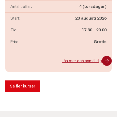
Antal träffar:
4 (torsdagar)
Start:
20 augusti 2026
Pågår mellan
och
Tid:
17.30
-
20.00
Pris:
Gratis
Läs mer och anmäl dig
Se fler kurser