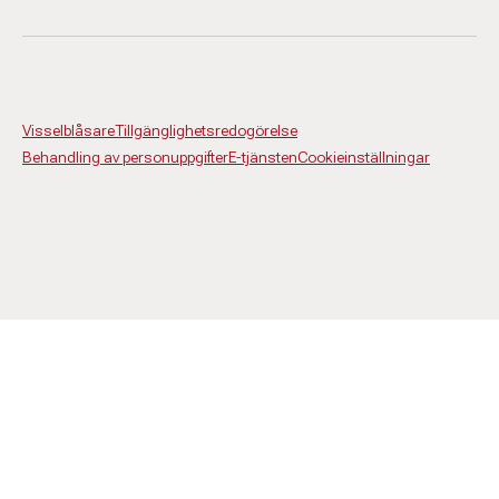
Visselblåsare
Tillgänglighetsredogörelse
Behandling av personuppgifter
E-tjänsten
Cookieinställningar