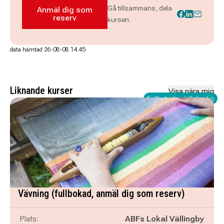
Gå tillsammans, dela
Anmäl dig som
Anmäl dig som reserv till Akvarellmåleri – ol
reserv
kursen:
data hämtad 26-08-08 14.45
Liknande kurser
Visa nära mig
Fullbokad - ställ dig i kö
Vävning (fullbokad, anmäl dig som reserv)
Plats:
ABFs Lokal Vällingby