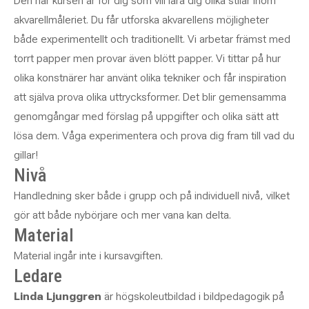
Den här kursen är för dig som vill lära dig olika stilar inom
akvarellmåleriet. Du får utforska akvarellens möjligheter
både experimentellt och traditionellt. Vi arbetar främst med
torrt papper men provar även blött papper. Vi tittar på hur
olika konstnärer har använt olika tekniker och får inspiration
att själva prova olika uttrycksformer. Det blir gemensamma
genomgångar med förslag på uppgifter och olika sätt att
lösa dem. Våga experimentera och prova dig fram till vad du
gillar!
Nivå
Handledning sker både i grupp och på individuell nivå, vilket
gör att både nybörjare och mer vana kan delta.
Material
Material ingår inte i kursavgiften.
Ledare
Linda Ljunggren
är högskoleutbildad i bildpedagogik på