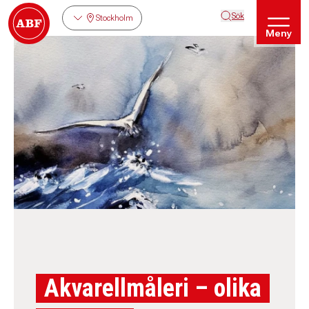
Sök
Stockholm
Meny
Akvarellmåleri – olika