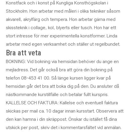
Konstfack och i konst på Kungliga Konsthögskolan i
Stockholm. Hon arbetar med måleri i olika tekniker såsom
akvarell, akrylfärg och tempera. Hon arbetar gärna med
skissteknik i collage, kol, blyerts eller tusch. Hon har ett
stort intresse för mer experimentella konstformer. Linda
arbetar med egen verksamhet och ställer ut regelbundet.
Bra att veta
BOKNING: Vid bokning via hemsidan behöver du ange en
mejladress. Det går också bra att göra din bokning på
telefon 08-453 41 00. Så länge kursen ligger kvar på
hemsidan går det bra att boka dig på den. Du ansluter då
nästkommande kurstillfälle och betalar fullt kurspris.
KALLELSE OCH FAKTURA: Kallelse och eventuell faktura
skickas per mail ca. 10 dagar innan kursstart.
Observera att
den kan hamna i din skräppost.
Önskar du istället få dina
utskick per post, skriv det i kommentarsfältet vid anmälan.