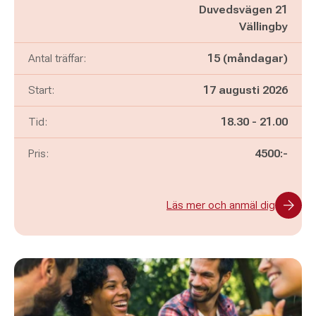
Duvedsvägen 21
Vällingby
Antal träffar:
15 (måndagar)
Start:
17 augusti 2026
Pågår mellan
och
Tid:
18.30
-
21.00
Pris:
4500:-
Läs mer och anmäl dig