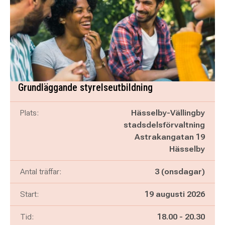
Grundläggande styrelseutbildning
Plats:
Hässelby-Vällingby
stadsdelsförvaltning
Astrakangatan 19
Hässelby
Antal träffar:
3 (onsdagar)
Start:
19 augusti 2026
Pågår mellan
och
Tid:
18.00
-
20.30