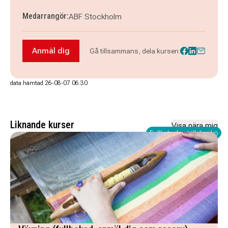
Medarrangör:
ABF Stockholm
Anmäl dig
Gå tillsammans, dela kursen:
Anmäl dig till Nyhet! Henna - workshop
data hämtad 26-08-07 06.30
Liknande kurser
Visa nära mig
Fullbokad - ställ dig i kö