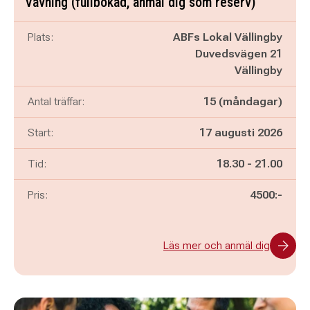
Vävning (fullbokad, anmäl dig som reserv)
Plats:
ABFs Lokal Vällingby
Duvedsvägen 21
Vällingby
Antal träffar:
15 (måndagar)
Start:
17 augusti 2026
Pågår mellan
och
Tid:
18.30
-
21.00
Pris:
4500:-
Läs mer och anmäl dig