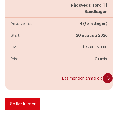
Rågsveds Torg 11
Bandhagen
Antal träffar:
4 (torsdagar)
Start:
20 augusti 2026
Pågår mellan
och
Tid:
17.30
-
20.00
Pris:
Gratis
Läs mer och anmäl dig
Se fler kurser