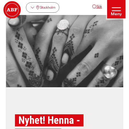
Sök
Stockholm
Meny
Nyhet! Henna -