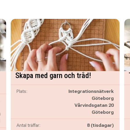
Skapa med garn och tråd!
Plats:
Integrationsnätverk
Göteborg
å
Vårvindsgatan 20
t
Göteborg
3
d
Antal träffar:
8 (tisdagar)