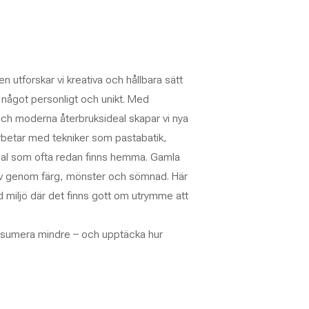
en utforskar vi kreativa och hållbara sätt
l något personligt och unikt. Med
 och moderna återbruksideal skapar vi nya
rbetar med tekniker som pastabatik,
rial som ofta redan finns hemma. Gamla
t liv genom färg, mönster och sömnad. Här
d miljö där det finns gott om utrymme att
onsumera mindre – och upptäcka hur