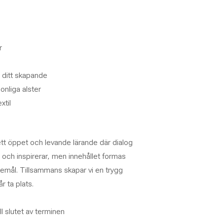
r
i ditt skapande
nliga alster
xtil
tt öppet och levande lärande där dialog
 och inspirerar, men innehållet formas
emål. Tillsammans skapar vi en trygg
r ta plats.
ill slutet av terminen