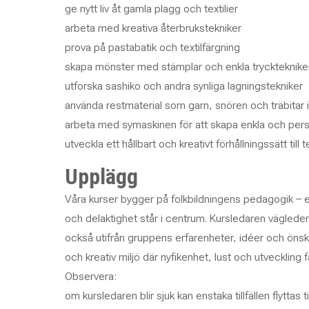
ge nytt liv åt gamla plagg och textilier
arbeta med kreativa återbrukstekniker
prova på pastabatik och textilfärgning
skapa mönster med stämplar och enkla tryckteknike
utforska sashiko och andra synliga lagningstekniker
använda restmaterial som garn, snören och träbitar 
arbeta med symaskinen för att skapa enkla och perso
utveckla ett hållbart och kreativt förhållningssätt till te
Upplägg
Våra kurser bygger på folkbildningens pedagogik – e
och delaktighet står i centrum. Kursledaren vägleder
också utifrån gruppens erfarenheter, idéer och önsk
och kreativ miljö där nyfikenhet, lust och utveckling få
Observera:
om kursledaren blir sjuk kan enstaka tillfällen flyttas t