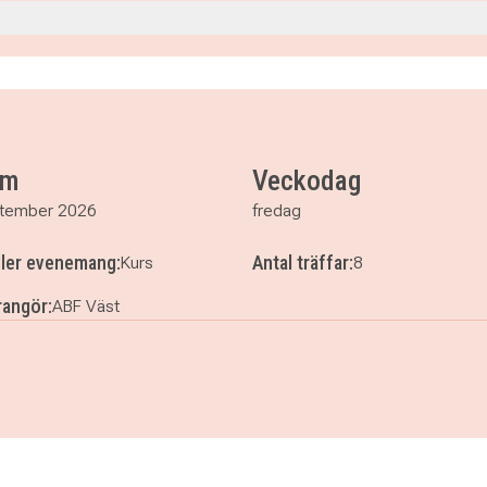
00
00
00
um
Veckodag
tember 2026
fredag
ller evenemang:
Antal träffar:
Kurs
8
angör:
ABF Väst