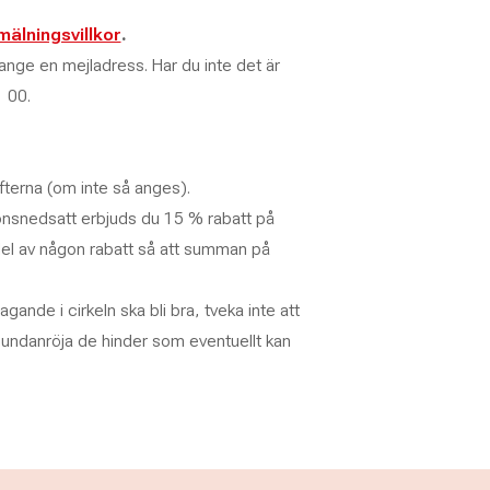
älningsvillkor
.
nge en mejladress. Har du inte det är
 00.
ifterna (om inte så anges).
onsnedsatt erbjuds du 15 % rabatt på
el av någon rabatt så att summan på
agande i cirkeln ska bli bra, tveka inte att
t undanröja de hinder som eventuellt kan