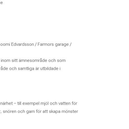
le
oomi Edvardsson / Farmors garage /
de inom sitt ämnesområde och som
de och samtliga är utbildade i
närhet – till exempel mjöl och vatten för
ar, snören och garn för att skapa mönster