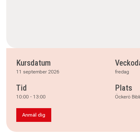
Kursdatum
Veckod
11 september 2026
fredag
Tid
Plats
10:00
-
13:00
Öckerö Bib
Anmäl dig
Anmäl dig till Förnya dina textilier