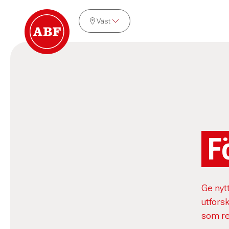
Väst
F
Ge nytt
utforsk
som re