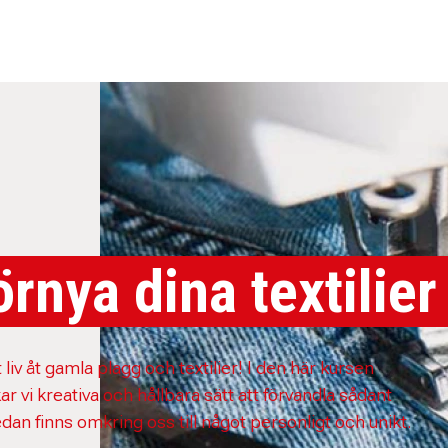
örnya dina textilier
 liv åt gamla plagg och textilier! I den här kursen
ar vi kreativa och hållbara sätt att förvandla sådant
dan finns omkring oss till något personligt och unikt.