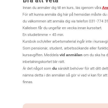
Innan du anmäler dig till en kurs, läs igenom våra
Anm
För att kunna anmäla dig här på hemsidan måste du a
du välkommen att anmäla dig via telefon 031-774 31
Kallelsen får du ungefär en vecka innan kursstart.
En studietimme = 45 min.
Kursbok och/eller arbetsmaterial ingår inte i kursavg
Som pensionär, student, arbetssökande eller funkti
kursavgiften. Meddela
vid anmälan
om du ska ha d
inbetalningskortet blir rätt.
Är det något som
du
särskilt behöver för att ditt delt
nämna detta i din anmälan så gör vi vad vi kan för at
finnas.