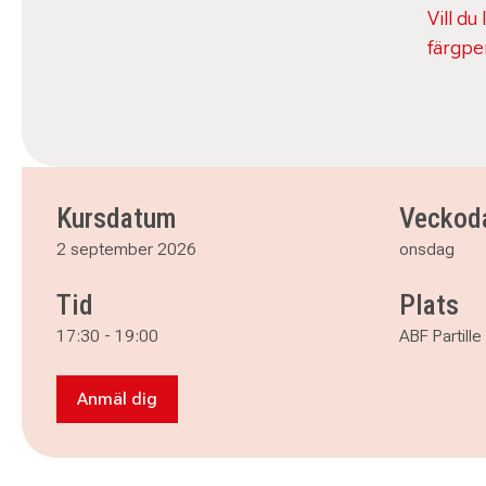
Vill du
färgpe
Kursdatum
Veckod
2 september 2026
onsdag
Tid
Plats
17:30
-
19:00
ABF Partille
Anmäl dig
Anmäl dig till Skapa med färgpennor - nybörj