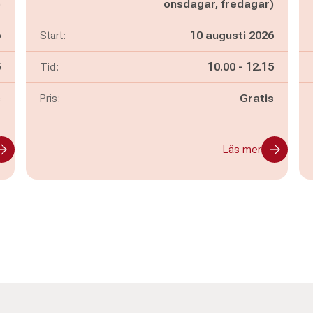
)
onsdagar, fredagar)
6
Start:
10 augusti 2026
n
Pågår mellan
och
5
Tid:
10.00
-
12.15
s
Pris:
Gratis
Läs mer