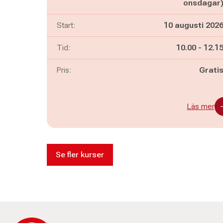
onsdagar
Start:
10 augusti 202
Pågår mella
och
Tid:
10.00
-
12.1
Pris:
Grati
Läs mer
Se fler kurser