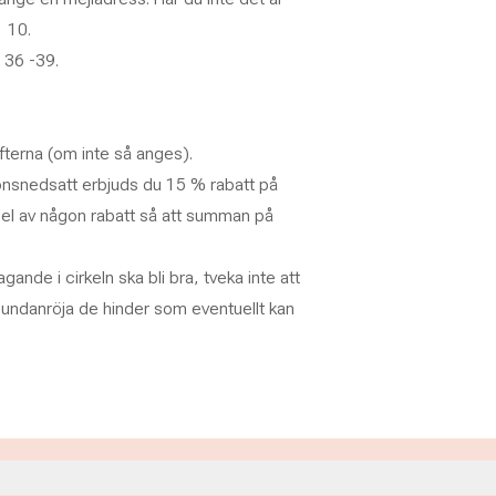
 10.
 36 -39.
ifterna (om inte så anges).
onsnedsatt erbjuds du 15 % rabatt på
el av någon rabatt så att summan på
gande i cirkeln ska bli bra, tveka inte att
t undanröja de hinder som eventuellt kan