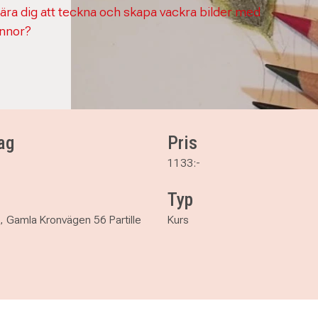
 lära dig att teckna och skapa vackra bilder med
nnor?
ag
Pris
1133:-
Typ
 , Gamla Kronvägen 56 Partille
Kurs
are och avancerad