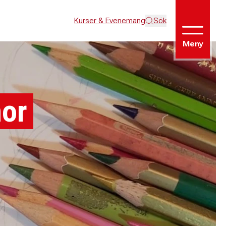
Kurser & Evenemang
Sök
Meny
or