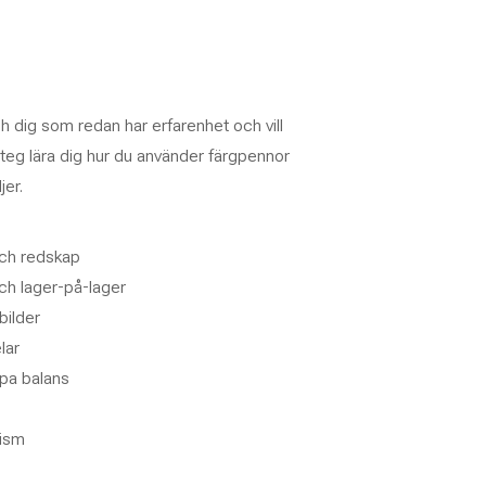
 dig som redan har erfarenhet och vill
steg lära dig hur du använder färgpennor
jer.
 och redskap
ch lager-på-lager
bilder
lar
apa balans
lism