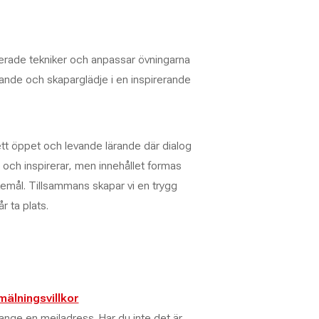
rade tekniker och anpassar övningarna
ärande och skaparglädje i en inspirerande
tt öppet och levande lärande där dialog
 och inspirerar, men innehållet formas
emål. Tillsammans skapar vi en trygg
r ta plats.
älningsvillkor
nge en mejladress. Har du inte det är