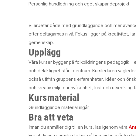
Personlig handledning och eget skapandeprojekt
Vi arbetar både med grundläggande och mer avance
efter deltagarnas nivå. Fokus ligger på kreativitet, l
gemenskap.
Upplägg
Våra kurser bygger på folkbildningens pedagogik – e
och delaktighet står i centrum. Kursledaren vägleder
också utifrån gruppens erfarenheter, idéer och önsk
och kreativ miljö där nyfikenhet, lust och utveckling få
Kursmaterial
Grundläggande material ingår.
Bra att veta
Innan du anmäler dig till en kurs, läs igenom våra
Anm
För att kunna anmäla dig här på hemsidan måste du a