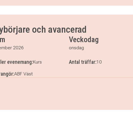
0
0
00
ybörjare och avancerad
00
um
Veckodag
00
ember 2026
onsdag
ller evenemang:
Antal träffar:
Kurs
10
angör:
ABF Väst
- nybörjare och avancerad