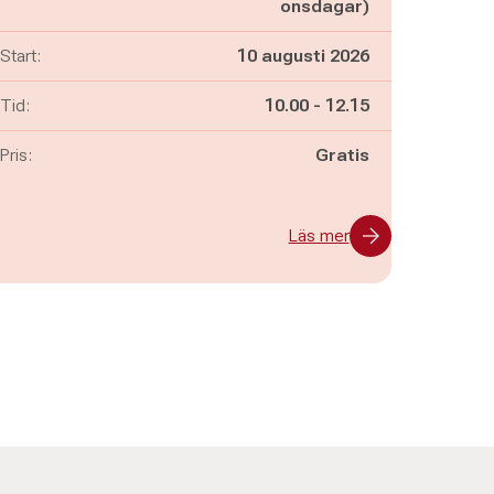
onsdagar)
Start:
10 augusti 2026
Pågår mellan
och
Tid:
10.00
-
12.15
Pris:
Gratis
Läs mer