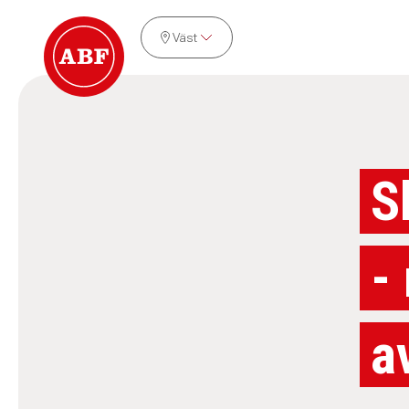
Väst
S
-
a