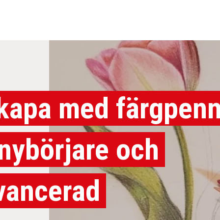
kapa med färgpenn
 nybörjare och
vancerad