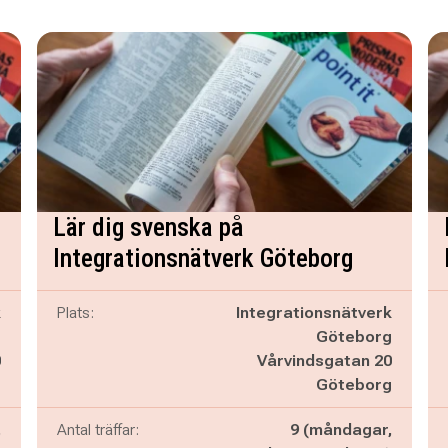
Lär dig svenska på
Integrationsnätverk Göteborg
k
Plats:
Integrationsnätverk
g
Göteborg
0
Vårvindsgatan 20
g
Göteborg
,
Antal träffar:
9 (måndagar,