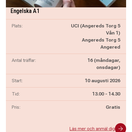
Engelska A1
Plats:
UCI (Angereds Torg 5
Vån 1)
Angereds Torg 5
Angered
Antal träffar:
16 (måndagar,
onsdagar)
Start:
10 augusti 2026
Pågår mellan
och
Tid:
13.00
-
14.30
Pris:
Gratis
Läs mer och anmäl dig