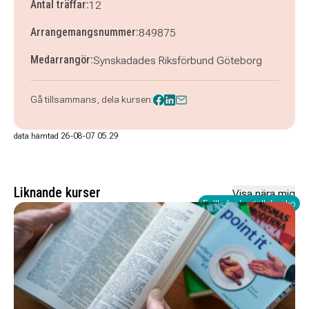
Antal träffar:
12
Arrangemangsnummer:
849875
Medarrangör:
Synskadades Riksförbund Göteborg
Gå tillsammans, dela kursen:
data hämtad 26-08-07 05.29
Liknande kurser
Visa nära mig
Fullbokad - ställ dig i kö