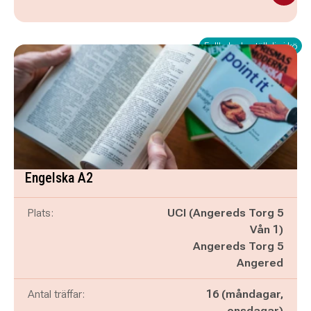
Fullbokad - ställ dig i kö
Engelska A2
Plats:
UCI (Angereds Torg 5
Vån 1)
Angereds Torg 5
Angered
Antal träffar:
16 (måndagar,
onsdagar)