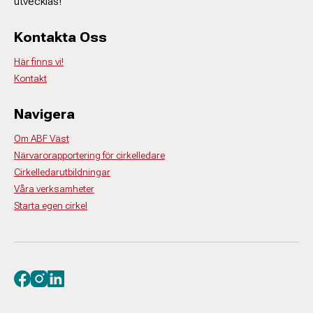
utvecklas!
Kontakta Oss
Här finns vi!
Kontakt
Navigera
Om ABF Väst
Närvarorapportering för cirkelledare
Cirkelledarutbildningar
Våra verksamheter
Starta egen cirkel
Besök oss på facebook
Besök oss på instagram
Besök oss på linkedin