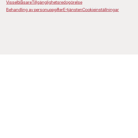
Visselblåsare
Tillgänglighetsredogörelse
Behandling av personuppgifter
E-tjänsten
Cookieinställningar