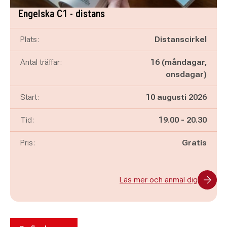
Engelska C1 - distans
Plats:
Distanscirkel
Antal träffar:
16 (måndagar,
onsdagar)
Start:
10 augusti 2026
Pågår mellan
och
Tid:
19.00
-
20.30
Pris:
Gratis
Läs mer och anmäl dig