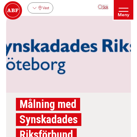
Sök
Väst
Meny
Målning med
Synskadades
Riksförbund