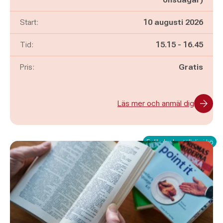
Start:
10 augusti 2026
Pågår mellan
och
Tid:
15.15
-
16.45
Pris:
Gratis
Läs mer och anmäl dig
Fullbokad - ställ dig i kö