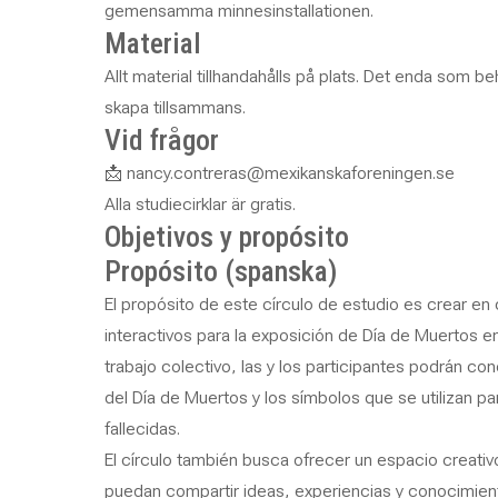
gemensamma minnesinstallationen.
Material
Allt material tillhandahålls på plats. Det enda som beh
skapa tillsammans.
Vid frågor
📩 nancy.contreras@mexikanskaforeningen.se
Alla studiecirklar är gratis.
Objetivos y propósito
Propósito (spanska)
El propósito de este círculo de estudio es crear e
interactivos para la exposición de Día de Muertos en
trabajo colectivo, las y los participantes podrán c
del Día de Muertos y los símbolos que se utilizan pa
fallecidas.
El círculo también busca ofrecer un espacio creati
puedan compartir ideas, experiencias y conocimient