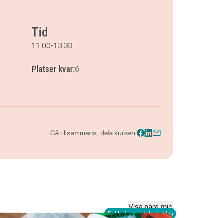
Tid
11.00-13.30
Platser kvar:
6
Gå tillsammans, dela kursen:
Visa nära mig
Fullbokad - ställ dig i kö