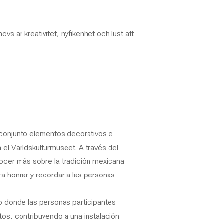
övs är kreativitet, nyfikenhet och lust att
n conjunto elementos decorativos e
 el Världskulturmuseet. A través del
onocer más sobre la tradición mexicana
ra honrar y recordar a las personas
vo donde las personas participantes
os, contribuyendo a una instalación