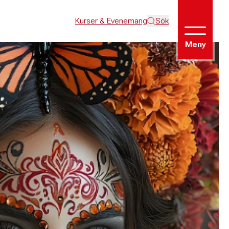
Kurser & Evenemang
Sök
Meny