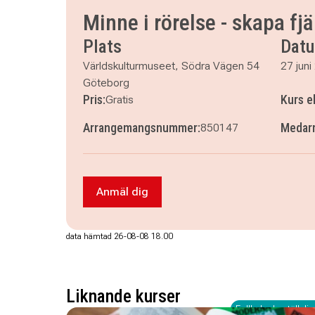
lördag 11 juli 2026
klockan 11.00–13.30
Minne i rörelse - skapa fj
Plats
Dat
Världskulturmuseet, Södra Vägen 54
27 juni
Göteborg
Pris:
Kurs e
Gratis
Arrangemangsnummer:
Medarr
850147
Anmäl dig
Anmäl dig till Minne i rörelse - skapa 
data hämtad 26-08-08 18.00
Liknande kurser
Fullbokad - ställ dig 