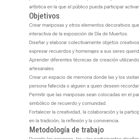
artística en la que el público pueda participar acti
Objetivos
Crear mariposas y otros elementos decorativos que
interactiva de la exposición de Día de Muertos.
Diseñar y elaborar colectivamente objetos creativos 
expresar recuerdos y homenajes a sus seres querid
Aprender diferentes técnicas de creación utilizando
artesanales.
Crear un espacio de memoria donde las y los visita
persona fallecida o alguien a quien deseen recorda
Permitir que las mariposas sean colocadas en el p
simbólico de recuerdo y comunidad.
Fortalecer la creatividad, la colaboración y la parti
en la tradición, la reflexión y la convivencia.
Metodología de trabajo
Durante las sesiones, las y los participantes diseña