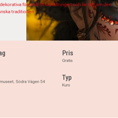
ekorativa föremål till utställningen och lär dig om den
nska traditionen
ag
Pris
Gratis
Typ
urmuseet, Södra Vägen 54
Kurs
och dekorativa föremål