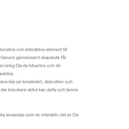
orativa och interaktiva element till
et. Genom gemensamt skapande får
nen kring Día de Muertos och de
vlidna.
tveckla sin kreativitet, dela idéer och
on där besökare aktivt kan delta och lämna
ska användas som en interaktiv del av Día