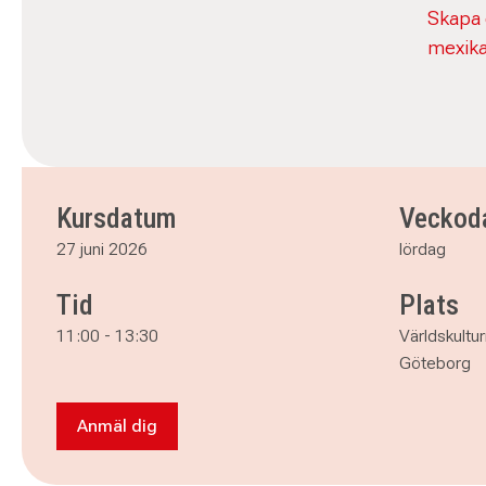
Skapa d
mexika
Kursdatum
Veckod
27 juni 2026
lördag
Tid
Plats
11:00
-
13:30
Världskult
Göteborg
Anmäl dig
Anmäl dig till Minne i rörelse - skapa fjärilar 