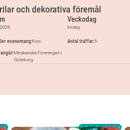
ärilar och dekorativa föremål
um
Veckodag
 2026
lördag
ller evenemang:
Antal träffar:
Kurs
5
angör:
Mexikanska Föreningen i
Göteborg
fjärilar och dekorativa föremål
i kö
Fullbokad - ställ dig i kö