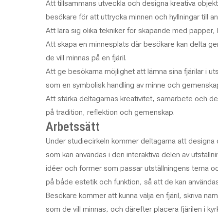
Att tillsammans utveckla och designa kreativa objek
besökare för att uttrycka minnen och hyllningar till a
Att lära sig olika tekniker för skapande med papper,
Att skapa en minnesplats där besökare kan delta g
de vill minnas på en fjäril.
Att ge besökarna möjlighet att lämna sina fjärilar i u
som en symbolisk handling av minne och gemenska
Att stärka deltagarnas kreativitet, samarbete och del
på tradition, reflektion och gemenskap.
Arbetssätt
Under studiecirkeln kommer deltagarna att designa oc
som kan användas i den interaktiva delen av utställ
idéer och former som passar utställningens tema o
på både estetik och funktion, så att de kan använda
Besökare kommer att kunna välja en fjäril, skriva na
som de vill minnas, och därefter placera fjärilen i k