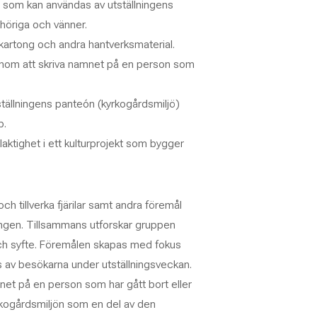
t som kan användas av utställningens
nhöriga och vänner.
 kartong och andra hantverksmaterial.
enom att skriva namnet på en person som
tställningens panteón (kyrkogårdsmiljö)
p.
aktighet i ett kulturprojekt som bygger
h tillverka fjärilar samt andra föremål
ningen. Tillsammans utforskar gruppen
ch syfte. Föremålen skapas med fokus
s av besökarna under utställningsveckan.
mnet på en person som har gått bort eller
yrkogårdsmiljön som en del av den