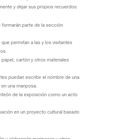
vamente y dejar sus propios recuerdos.
 formarán parte de la sección
que permitan a las y los visitantes
os.
 papel, cartón y otros materiales
ntes puedan escribir el nombre de una
r en una mariposa.
anteón de la exposición como un acto
cipación en un proyecto cultural basado
rán y elaborarán mariposas y otros