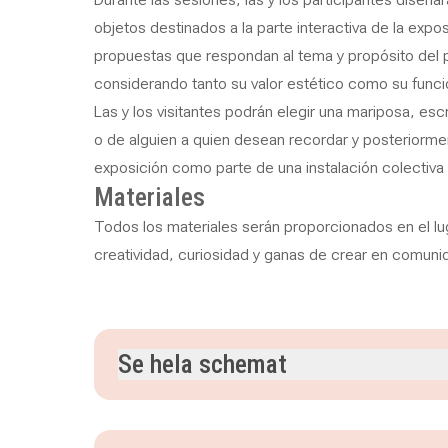
objetos destinados a la parte interactiva de la expos
propuestas que respondan al tema y propósito del 
considerando tanto su valor estético como su funció
Las y los visitantes podrán elegir una mariposa, esc
o de alguien a quien desean recordar y posteriormen
exposición como parte de una instalación colectiva
Materiales
Todos los materiales serán proporcionados en el lu
creatividad, curiosidad y ganas de crear en comuni
Se hela schemat
lördag 27 juni 2026
klockan 11.00–13.30
lördag 4 juli 2026
klockan 11.00–13.30