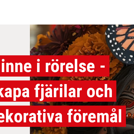
inne i rörelse -
kapa fjärilar och
ekorativa föremål