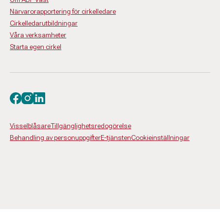
Närvarorapportering för cirkelledare
Cirkelledarutbildningar
Våra verksamheter
Starta egen cirkel
Besök oss på facebook
Besök oss på instagram
Besök oss på linkedin
Visselblåsare
Tillgänglighetsredogörelse
Behandling av personuppgifter
E-tjänsten
Cookieinställningar