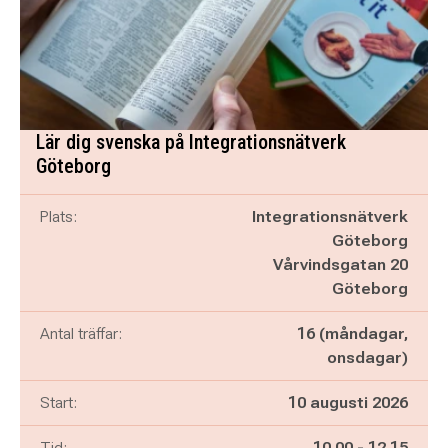
Lär dig svenska på Integrationsnätverk
Göteborg
Plats:
Integrationsnätverk
Göteborg
Vårvindsgatan 20
Göteborg
Antal träffar:
16 (måndagar,
onsdagar)
Start:
10 augusti 2026
Pågår mellan
och
Tid:
10.00
-
12.15