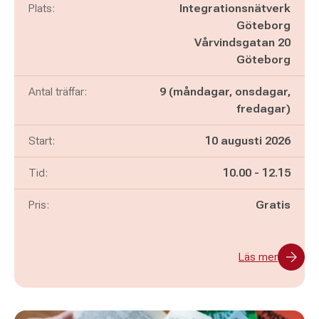
Plats:
Integrationsnätverk
Göteborg
Vårvindsgatan 20
Göteborg
Antal träffar:
9 (måndagar, onsdagar,
fredagar)
Start:
10 augusti 2026
Pågår mellan
och
Tid:
10.00
-
12.15
Pris:
Gratis
Läs mer