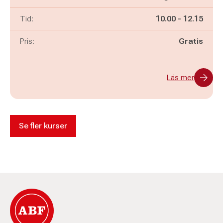
Pågår mellan
och
Tid:
10.00
-
12.15
Pris:
Gratis
Läs mer
Se fler kurser