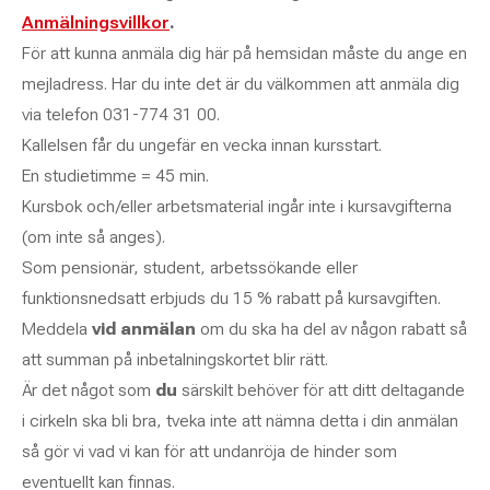
Anmälningsvillkor
.
För att kunna anmäla dig här på hemsidan måste du ange en
mejladress. Har du inte det är du välkommen att anmäla dig
via telefon 031-774 31 00.
Kallelsen får du ungefär en vecka innan kursstart.
En studietimme = 45 min.
Kursbok och/eller arbetsmaterial ingår inte i kursavgifterna
(om inte så anges).
Som pensionär, student, arbetssökande eller
funktionsnedsatt erbjuds du 15 % rabatt på kursavgiften.
Meddela
vid anmälan
om du ska ha del av någon rabatt så
att summan på inbetalningskortet blir rätt.
Är det något som
du
särskilt behöver för att ditt deltagande
i cirkeln ska bli bra, tveka inte att nämna detta i din anmälan
så gör vi vad vi kan för att undanröja de hinder som
eventuellt kan finnas.