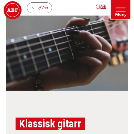
Sök
Väst
Meny
Klassisk gitarr