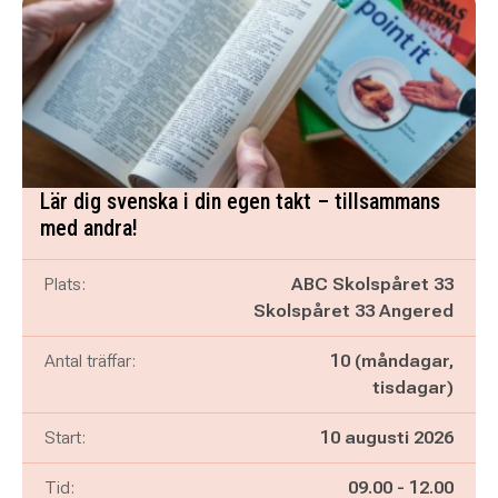
Lär dig svenska i din egen takt – tillsammans
med andra!
Plats:
ABC Skolspåret 33
Skolspåret 33 Angered
Antal träffar:
10 (måndagar,
tisdagar)
Start:
10 augusti 2026
Pågår mellan
och
Tid:
09.00
-
12.00