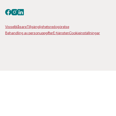
Besök oss på facebook
Besök oss på instagram
Besök oss på linkedin
Visselblåsare
Tillgänglighetsredogörelse
Behandling av personuppgifter
E-tjänsten
Cookieinställningar