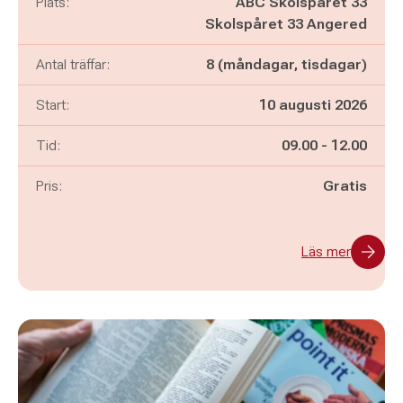
Plats:
ABC Skolspåret 33
Skolspåret 33 Angered
Antal träffar:
8 (måndagar, tisdagar)
Start:
10 augusti 2026
Pågår mellan
och
Tid:
09.00
-
12.00
Pris:
Gratis
Läs mer