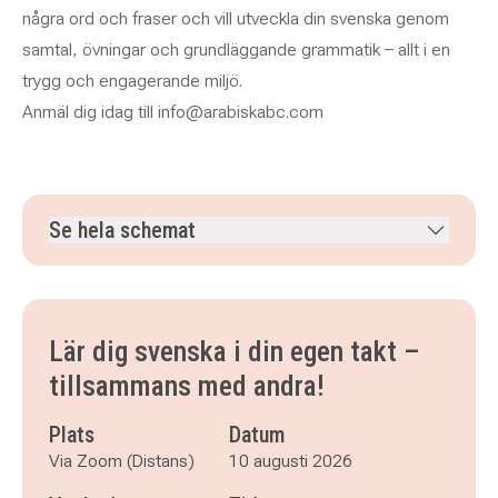
några ord och fraser och vill utveckla din svenska genom
samtal, övningar och grundläggande grammatik – allt i en
trygg och engagerande miljö.
Anmäl dig idag till info@arabiskabc.com
Se hela schemat
måndag 10 augusti 2026
klockan 13.00–16.00
tisdag 11 augusti 2026
klockan 13.00–16.00
måndag 17 augusti 2026
klockan 13.00–16.00
Lär dig svenska i din egen takt –
tisdag 18 augusti 2026
klockan 13.00–16.00
tillsammans med andra!
måndag 24 augusti 2026
klockan 13.00–16.00
tisdag 25 augusti 2026
klockan 13.00–16.00
Plats
Datum
måndag 31 augusti 2026
klockan 13.00–16.00
Via Zoom (Distans)
10 augusti 2026
tisdag 1 september 2026
klockan 13.00–16.00