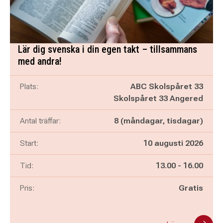
Lär dig svenska i din egen takt – tillsammans
med andra!
Plats:
ABC Skolspåret 33
Skolspåret 33 Angered
Antal träffar:
8 (måndagar, tisdagar)
Start:
10 augusti 2026
Pågår mellan
och
Tid:
13.00
-
16.00
Pris:
Gratis