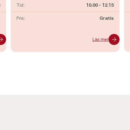
n
Pågår mellan
och
5
Tid:
10.00
-
12.15
s
Pris:
Gratis
Läs mer