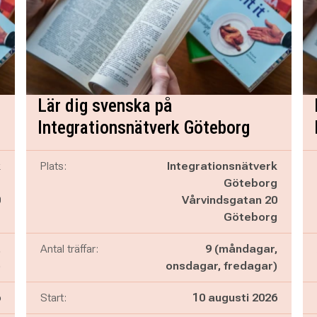
Lär dig svenska på
Integrationsnätverk Göteborg
k
Plats:
Integrationsnätverk
g
Göteborg
0
Vårvindsgatan 20
g
Göteborg
,
Antal träffar:
9 (måndagar,
)
onsdagar, fredagar)
6
Start:
10 augusti 2026