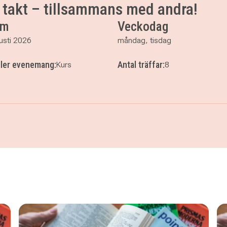
n takt – tillsammans med andra!
um
Veckodag
usti 2026
måndag, tisdag
ller evenemang:
Antal träffar:
Kurs
8