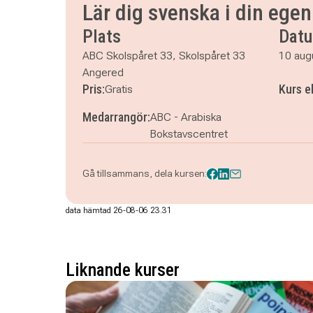
måndag 17 augusti 2026
klockan 13.00–16.00
Lär dig svenska i din ege
tisdag 18 augusti 2026
klockan 13.00–16.00
Plats
Dat
måndag 24 augusti 2026
klockan 13.00–16.00
tisdag 25 augusti 2026
klockan 13.00–16.00
ABC Skolspåret 33, Skolspåret 33
10 aug
måndag 31 augusti 2026
klockan 13.00–16.00
Angered
tisdag 1 september 2026
klockan 13.00–16.00
Pris:
Kurs e
Gratis
Medarrangör:
ABC - Arabiska
Bokstavscentret
Gå tillsammans, dela kursen:
data hämtad 26-08-06 23.31
Liknande kurser