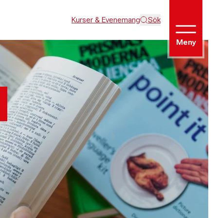
Kurser & Evenemang
Sök
Meny
n