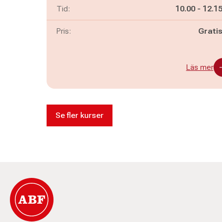
Pågår mella
och
Tid:
10.00
-
12.1
Pris:
Grati
Läs mer
Se fler kurser