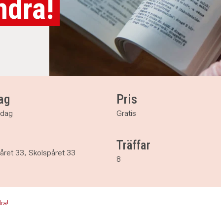
ndra!
ag
Pris
sdag
Gratis
Träffar
året 33, Skolspåret 33
8
dra!