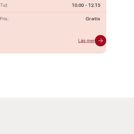
Pågår mellan
och
Tid:
10.00
-
12.15
Pris:
Gratis
Läs mer