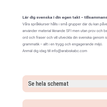
Lär dig svenska i din egen takt – tillsamma
Våra språkkurser hålls i små grupper där du kan påv
använder material liknande SFI men utan prov och b
ord och fraser och vill utveckla din svenska genom
grammatik – allt i en trygg och engagerande miljö.
Anmäl dig idag till info@arabiskabc.com
Se hela schemat
måndag 10 augusti 2026
klockan 13.00–16.00
tisdag 11 augusti 2026
klockan 13.00–16.00