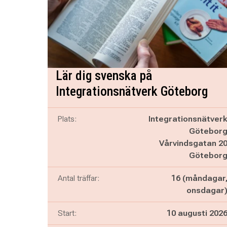
Lär dig svenska på
Integrationsnätverk Göteborg
Plats:
Integrationsnätver
Götebor
Vårvindsgatan 2
Götebor
Antal träffar:
16 (måndagar
onsdagar
Start:
10 augusti 202