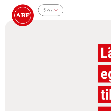
Väst
L
e
t