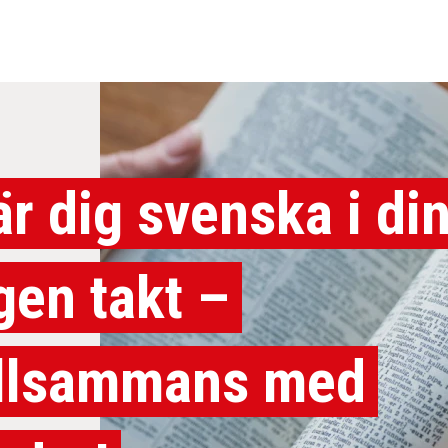
är dig svenska i di
gen takt –
illsammans med