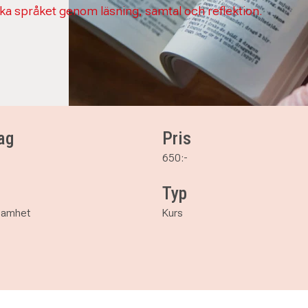
ka språket genom läsning, samtal och reflektion.
ag
Pris
650:-
Typ
ksamhet
Kurs
erad - digital kurs