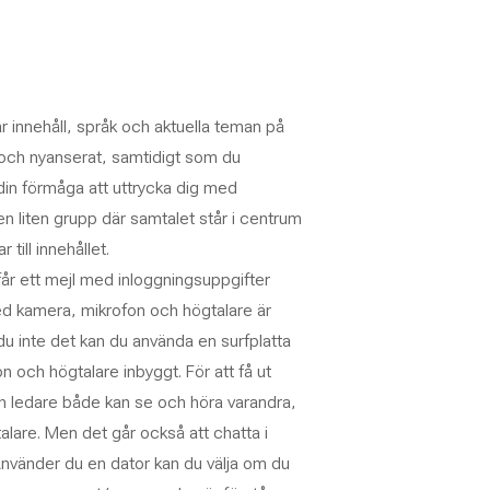
 innehåll, språk och aktuella teman på
t och nyanserat, samtidigt som du
din förmåga att uttrycka dig med
n liten grupp där samtalet står i centrum
till innehållet.
år ett mejl med inloggningsuppgifter
ed kamera, mikrofon och högtalare är
du inte det kan du använda en surfplatta
n och högtalare inbyggt. För att få ut
och ledare både kan se och höra varandra,
lare. Men det går också att chatta i
. Använder du en dator kan du välja om du