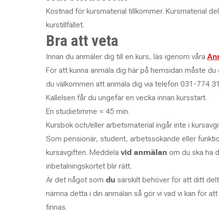
Kostnad för kursmaterial tillkommer. Kursmaterial de
kurstillfället.
Bra att veta
Innan du anmäler dig till en kurs, läs igenom våra
Anm
För att kunna anmäla dig här på hemsidan måste du a
du välkommen att anmäla dig via telefon 031-774 31
Kallelsen får du ungefär en vecka innan kursstart.
En studietimme = 45 min.
Kursbok och/eller arbetsmaterial ingår inte i kursavg
Som pensionär, student, arbetssökande eller funkti
kursavgiften. Meddela
vid anmälan
om du ska ha d
inbetalningskortet blir rätt.
Är det något som
du
särskilt behöver för att ditt delt
nämna detta i din anmälan så gör vi vad vi kan för at
finnas.