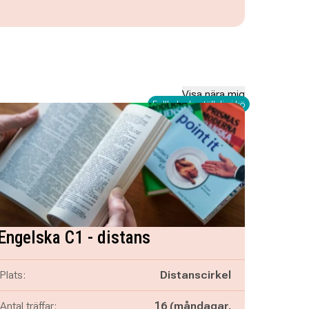
Visa nära mig
Fullbokad - ställ dig i kö
Engelska C1 - distans
Plats:
Distanscirkel
Antal träffar:
16 (måndagar,