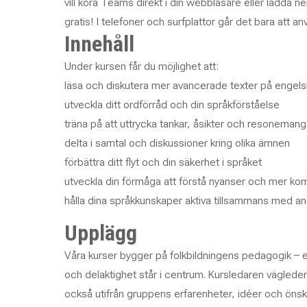
vill köra Teams direkt i din webbläsare eller ladda 
gratis! I telefoner och surfplattor går det bara att a
Innehåll
Under kursen får du möjlighet att:
läsa och diskutera mer avancerade texter på engels
utveckla ditt ordförråd och din språkförståelse
träna på att uttrycka tankar, åsikter och resoneman
delta i samtal och diskussioner kring olika ämnen
förbättra ditt flyt och din säkerhet i språket
utveckla din förmåga att förstå nyanser och mer ko
hålla dina språkkunskaper aktiva tillsammans med a
Upplägg
Våra kurser bygger på folkbildningens pedagogik – e
och delaktighet står i centrum. Kursledaren vägleder
också utifrån gruppens erfarenheter, idéer och önsk