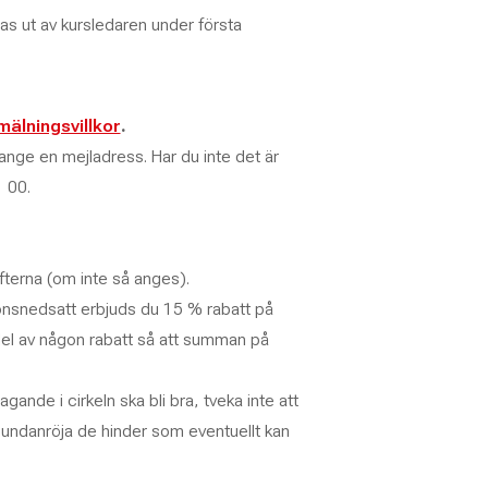
las ut av kursledaren under första
älningsvillkor
.
nge en mejladress. Har du inte det är
 00.
ifterna (om inte så anges).
onsnedsatt erbjuds du 15 % rabatt på
el av någon rabatt så att summan på
agande i cirkeln ska bli bra, tveka inte att
t undanröja de hinder som eventuellt kan