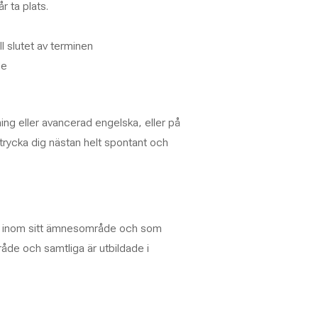
r ta plats.
ill slutet av terminen
le
ning eller avancerad engelska, eller på
trycka dig nästan helt spontant och
de inom sitt ämnesområde och som
de och samtliga är utbildade i