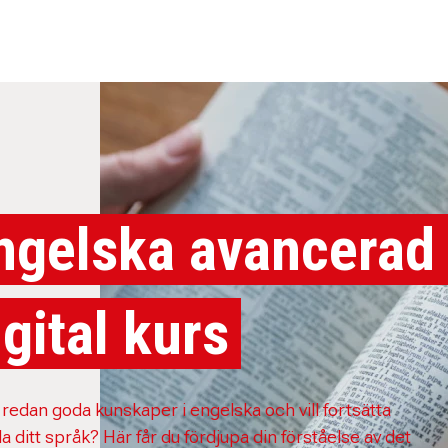
ngelska avancerad 
igital kurs
 redan goda kunskaper i engelska och vill fortsätta
a ditt språk? Här får du fördjupa din förståelse av det