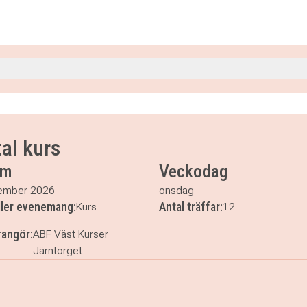
0
0
30
al kurs
30
um
Veckodag
30
ember 2026
onsdag
ller evenemang:
Antal träffar:
Kurs
12
angör:
ABF Väst Kurser
Järntorget
0
0
ska avancerad - digital kurs