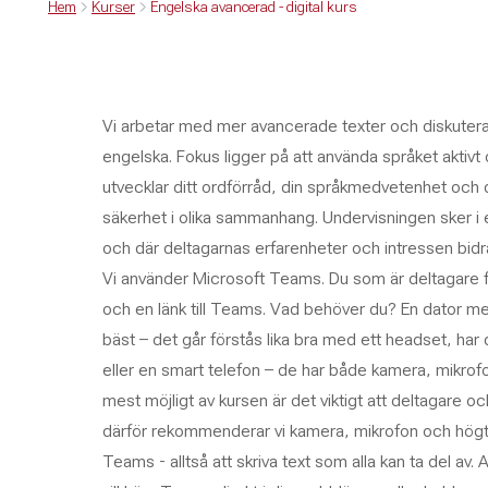
Hem
Kurser
Engelska avancerad - digital kurs
Vi arbetar med mer avancerade texter och diskuterar
engelska. Fokus ligger på att använda språket aktiv
utvecklar ditt ordförråd, din språkmedvetenhet och 
säkerhet i olika sammanhang. Undervisningen sker i e
och där deltagarnas erfarenheter och intressen bidrar 
Vi använder Microsoft Teams. Du som är deltagare f
och en länk till Teams. Vad behöver du? En dator m
bäst – det går förstås lika bra med ett headset, har 
eller en smart telefon – de har både kamera, mikrofo
mest möjligt av kursen är det viktigt att deltagare 
därför rekommenderar vi kamera, mikrofon och högta
Teams - alltså att skriva text som alla kan ta del av