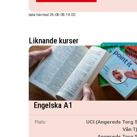
data hämtad 26-08-08 14.00
Liknande kurser
Fullbokad - ställ dig 
Engelska A1
Plats:
UCI (Angereds Torg 
Vån 1
Angereds Torg 