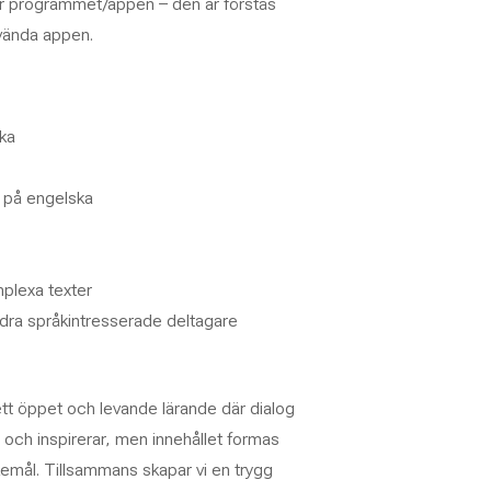
ner programmet/appen – den är förstås
nvända appen.
ka
g på engelska
mplexa texter
ndra språkintresserade deltagare
tt öppet och levande lärande där dialog
 och inspirerar, men innehållet formas
emål. Tillsammans skapar vi en trygg