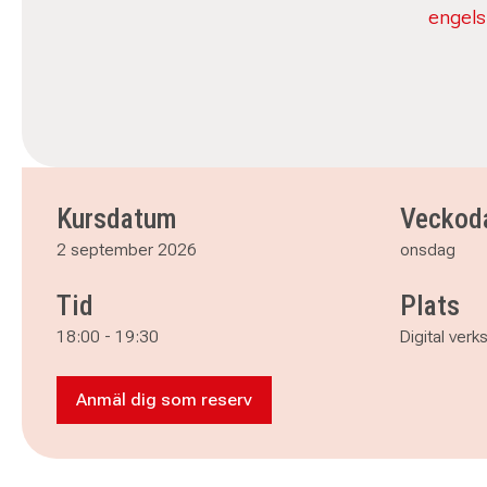
engels
Kursdatum
Veckod
2 september 2026
onsdag
Tid
Plats
18:00
-
19:30
Digital ver
Anmäl dig som reserv
Anmäl dig som reserv till Engelska avanc