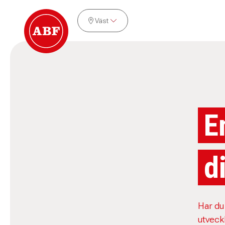
Väst
E
d
Har du
utveckl