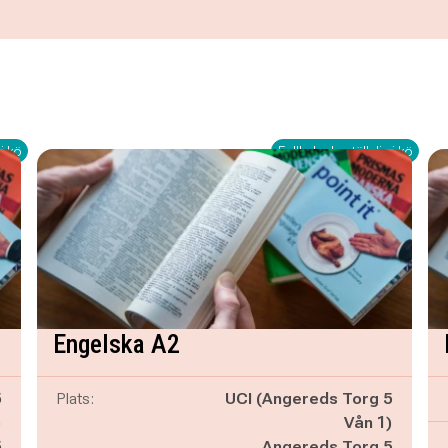
i kö
Fullbokad - ställ dig i kö
Engelska A2
5
Plats:
UCI (Angereds Torg 5
)
Vån 1)
5
Angereds Torg 5