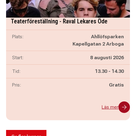
Teaterföreställning - Raval Lekares Öde
Plats:
Ahllöfsparken
Kapellgatan 2 Arboga
Start:
8 augusti 2026
Pågår mellan
och
Tid:
13.30
-
14.30
Pris:
Gratis
Läs mer