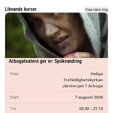
Liknande kurser
Visa nära mig
Arbogateatern ger er: Spökvandring
Plats:
Heliga
Trefaldighetskyrkan
Järntorget 1 Arboga
Start:
7 augusti 2026
Pågår mellan
och
Tid:
20.30
-
21.10