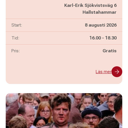
Karl-Erik Sjökvistsväg 6
Hallstahammar
Start:
8 augusti 2026
Pågår mellan
och
Tid:
16.00
-
18.30
Pris:
Gratis
Läs mer