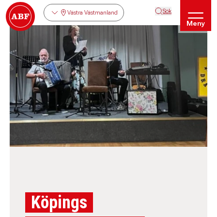
Sök
Västra Västmanland
Meny
Köpings