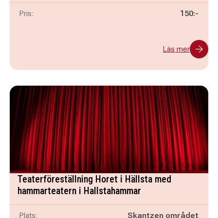
Pris:
150:-
Läs mer
Teaterföreställning Horet i Hällsta med
hammarteatern i Hallstahammar
Plats:
Skantzen området