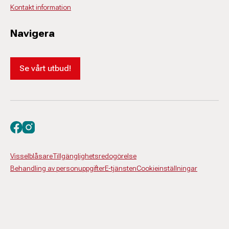
Kontakt information
Navigera
Se vårt utbud!
Besök oss på facebook
Besök oss på instagram
Visselblåsare
Tillgänglighetsredogörelse
Behandling av personuppgifter
E-tjänsten
Cookieinställningar